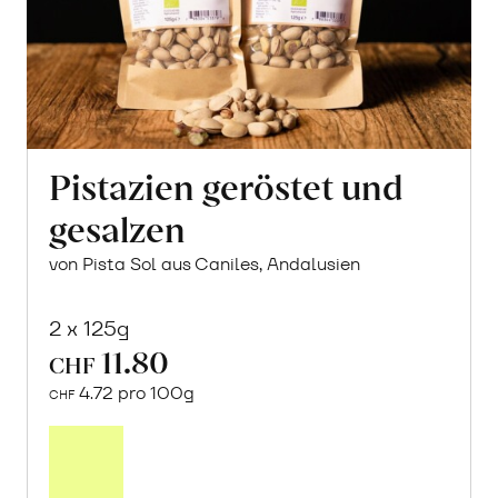
Pistazien geröstet und
gesalzen
von Pista Sol aus Caniles, Andalusien
2 x 125g
11.80
CHF
4.72 pro 100g
CHF
In
den
Warenkorb