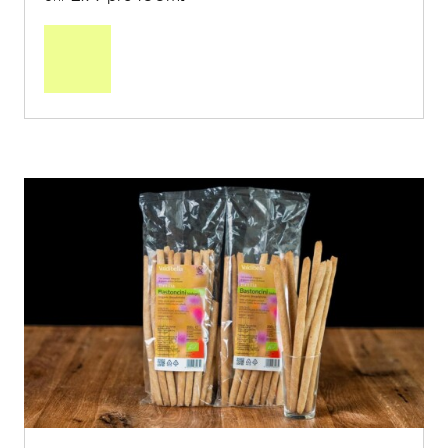
In
den
Warenkorb