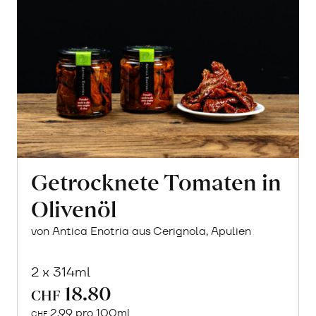
Getrocknete Tomaten in
Olivenöl
von Antica Enotria aus Cerignola, Apulien
2 x 314ml
18.80
CHF
2.99 pro 100ml
CHF