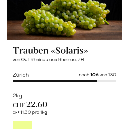
Trauben «Solaris»
von Gut Rheinau aus Rheinau, ZH
Zürich
noch
106
von 130
2kg
22.60
CHF
11.30 pro 1kg
CHF
Mehr
über