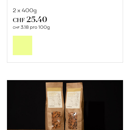
2 x 400g
25.40
CHF
3.18 pro 100g
CHF
In
den
Warenkorb