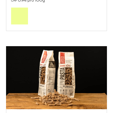
0.94 pro 100g
CHF
In
den
Warenkorb