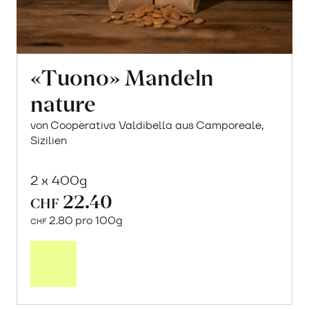
«Tuono» Mandeln
nature
von Cooperativa Valdibella aus Camporeale,
Sizilien
2 x 400g
22.40
CHF
2.80 pro 100g
CHF
In
den
Warenkorb