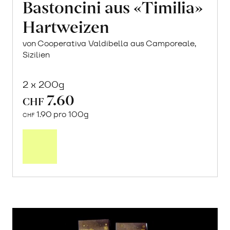
Bastoncini aus «Timilia»
Hartweizen
von Cooperativa Valdibella aus Camporeale,
Sizilien
2 x 200g
7.60
CHF
1.90 pro 100g
CHF
In
den
Warenkorb