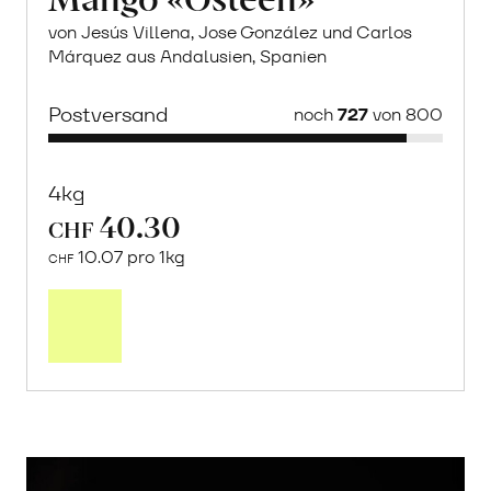
von Jesús Villena, Jose González und Carlos
Márquez aus Andalusien, Spanien
Postversand
noch
727
von 800
4kg
40.30
CHF
10.07 pro 1kg
CHF
Mehr
über
Saisonstart:
Frische
Post
Mango
«Osteen»
erfahren