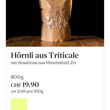
Hörnli aus Triticale
von SlowGrow aus Mönchaltorf, ZH
800g
19.90
CHF
2.49 pro 100g
CHF
In
den
Warenkorb