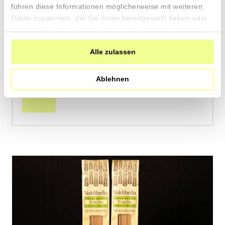
von Spiga Negra aus Humilladero, Andalusien
führen diese Informationen möglicherweise mit weiteren
Daten zusammen, die Sie ihnen bereitgestellt haben oder
die sie im Rahmen Ihrer Nutzung der Dienste gesammelt
2 x 400g
haben.
11.90
CHF
Alle zulassen
1.49 pro 100g
CHF
In
Ablehnen
den
Warenkorb