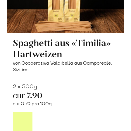
Spaghetti aus «Timilia»
Hartweizen
von Cooperativa Valdibella aus Camporeale,
Sizilien
2 x 500g
7.90
CHF
0.79 pro 100g
CHF
In
den
Warenkorb