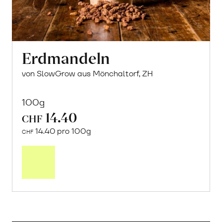
Erdmandeln
von SlowGrow aus Mönchaltorf, ZH
100g
14.40
CHF
14.40 pro 100g
CHF
In
den
Warenkorb