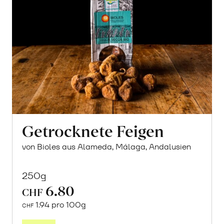
Getrocknete Feigen
von Bioles aus Alameda, Málaga, Andalusien
250g
6.80
CHF
1.94 pro 100g
CHF
In
den