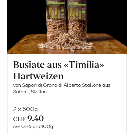
Busiate aus «Timilia»
Hartweizen
von Sapori di Grano di Alberto Stallone aus
Salemi, Sizilien
2 x 500g
9.40
CHF
0.94 pro 100g
CHF
In