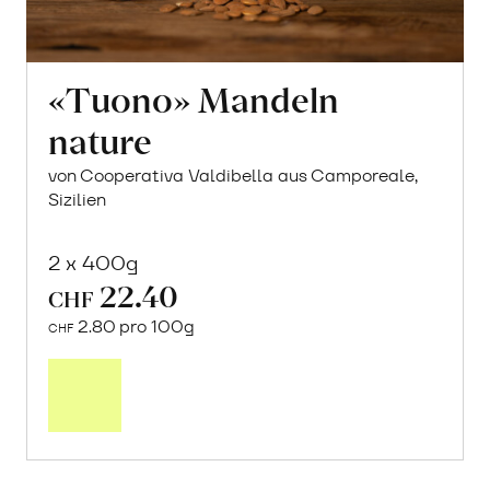
«Tuono» Mandeln
nature
von Cooperativa Valdibella aus Camporeale,
Sizilien
2 x 400g
22.40
CHF
2.80 pro 100g
CHF
In
den
Warenkorb