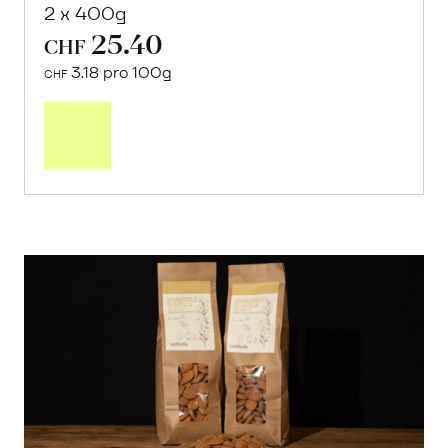
2 x 400g
25.40
CHF
3.18 pro 100g
CHF
In
den
Warenkorb