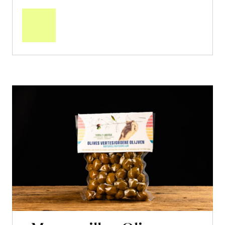
In
den
Warenkorb