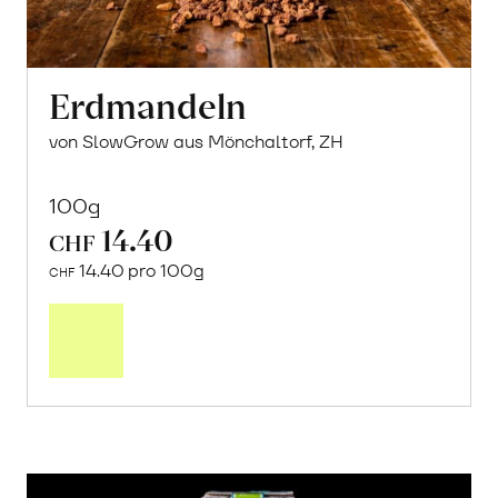
Erdmandeln
von SlowGrow aus Mönchaltorf, ZH
100g
14.40
CHF
14.40 pro 100g
CHF
In
den
Warenkorb