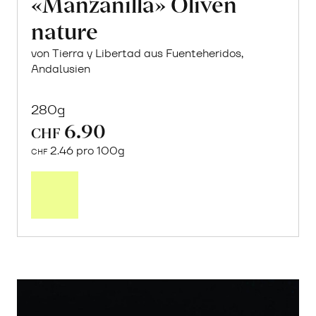
«Manzanilla» Oliven
nature
von Tierra y Libertad aus Fuenteheridos,
Andalusien
280g
6.90
CHF
2.46 pro 100g
CHF
In
den
Warenkorb