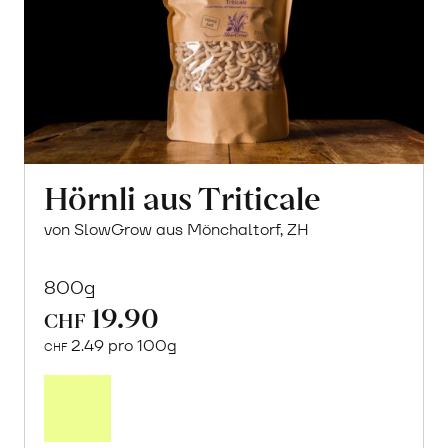
Hörnli aus Triticale
von SlowGrow aus Mönchaltorf, ZH
800g
19.90
CHF
2.49 pro 100g
CHF
In
den
Warenkorb