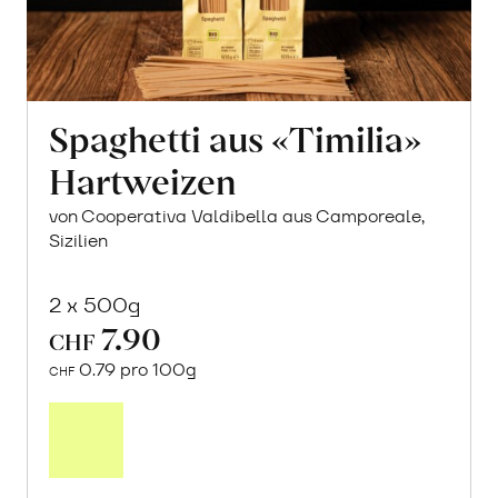
Spaghetti aus «Timilia»
Hartweizen
von Cooperativa Valdibella aus Camporeale,
Sizilien
2 x 500g
7.90
CHF
0.79 pro 100g
CHF
In
den
Warenkorb