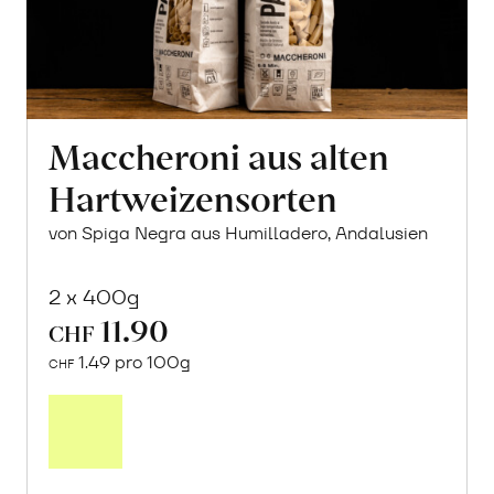
Maccheroni aus alten
Hartweizensorten
von Spiga Negra aus Humilladero, Andalusien
2 x 400g
11.90
CHF
1.49 pro 100g
CHF
In
den
Warenkorb