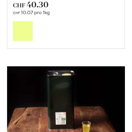
40.30
CHF
10.07 pro 1kg
CHF
Mehr
über
Saisonstart:
Frische
Post
Mango
«Osteen»
erfahren