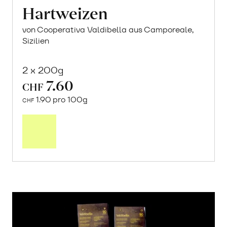
Hartweizen
von Cooperativa Valdibella aus Camporeale,
Sizilien
2 x 200g
7.60
CHF
1.90 pro 100g
CHF
In
den
Warenkorb