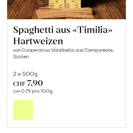
Spaghetti aus «Timilia»
Hartweizen
von Cooperativa Valdibella aus Camporeale,
Sizilien
2 x 500g
7.90
CHF
0.79 pro 100g
CHF
In
den
Warenkorb