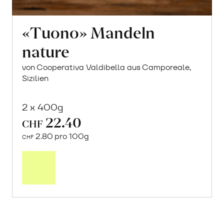
«Tuono» Mandeln
nature
von Cooperativa Valdibella aus Camporeale,
Sizilien
2 x 400g
22.40
CHF
2.80 pro 100g
CHF
In
den
Warenkorb