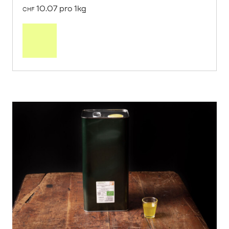
10.07 pro 1kg
CHF
Mehr
über
Saisonstart:
Frische
Post
Mango
«Osteen»
erfahren