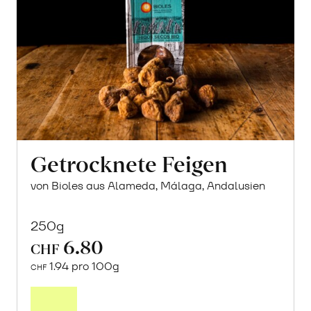
Getrocknete Feigen
von Bioles aus Alameda, Málaga, Andalusien
250g
6.80
CHF
1.94 pro 100g
CHF
In
den
Warenkorb