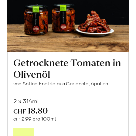
Getrocknete Tomaten in
Olivenöl
von Antica Enotria aus Cerignola, Apulien
2 x 314ml
18.80
CHF
2.99 pro 100ml
CHF
In
den