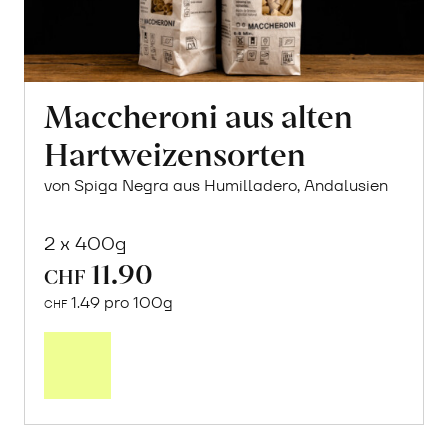
Maccheroni aus alten
Hartweizensorten
von Spiga Negra aus Humilladero, Andalusien
2 x 400g
11.90
CHF
1.49 pro 100g
CHF
In
den
Warenkorb