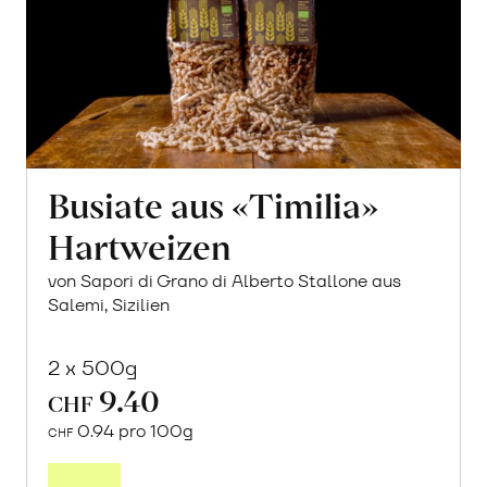
Busiate aus «Timilia»
Hartweizen
von Sapori di Grano di Alberto Stallone aus
Salemi, Sizilien
2 x 500g
9.40
CHF
0.94 pro 100g
CHF
In
den