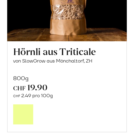
Hörnli aus Triticale
von SlowGrow aus Mönchaltorf, ZH
800g
19.90
CHF
2.49 pro 100g
CHF
In
den
Warenkorb