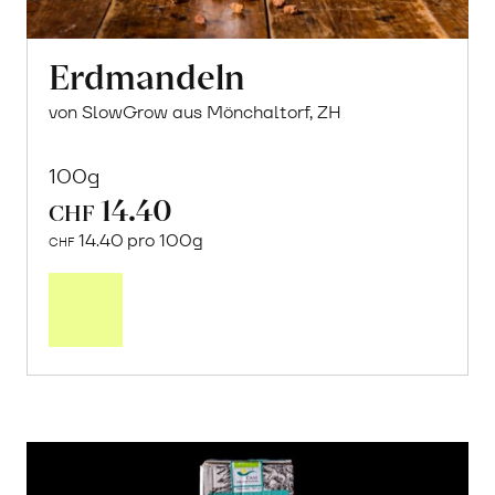
Erdmandeln
von SlowGrow aus Mönchaltorf, ZH
100g
14.40
CHF
14.40 pro 100g
CHF
In
den
Warenkorb