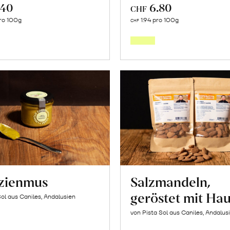
.40
6.80
CHF
In
In
ro 100g
1.94 pro 100g
CHF
den
den
Warenkorb
Warenk
azienmus
Salzmandeln,
geröstet mit Hau
Sol aus Caniles, Andalusien
von Pista Sol aus Caniles, Andalus