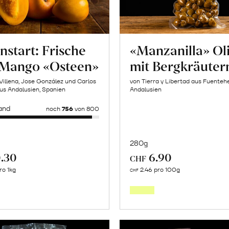
nstart: Frische
«Manzanilla» Ol
 Mango «Osteen»
mit Bergkräuter
Villena, Jose González und Carlos
von Tierra y Libertad aus Fuentehe
us Andalusien, Spanien
Andalusien
and
noch
756
von 800
280g
.30
6.90
CHF
In
Mehr
ro 1kg
2.46 pro 100g
CHF
den
über
Warenk
Saisonstart:
Frische