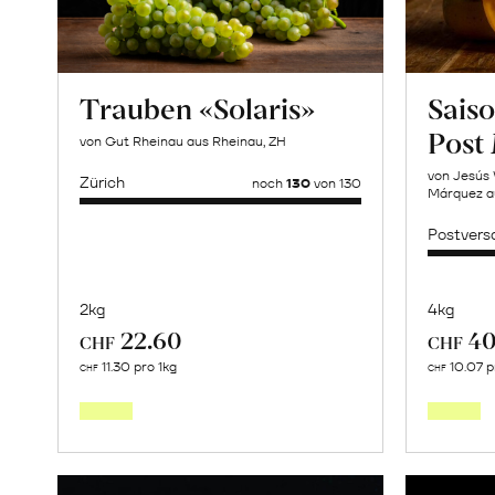
Trauben «Solaris»
Saiso
Post
von Gut Rheinau aus Rheinau, ZH
von Jesús 
Zürich
noch
130
von 130
Márquez a
Postvers
2kg
4kg
22.60
40
CHF
CHF
Mehr
11.30 pro 1kg
10.07 p
CHF
CHF
über
Trauben
«Solaris»