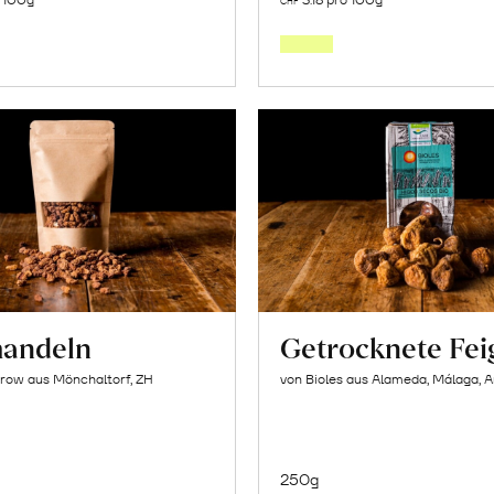
CHF
den
den
Warenkorb
Warenk
andeln
Getrocknete Fei
row aus Mönchaltorf, ZH
von Bioles aus Alameda, Málaga, 
250g