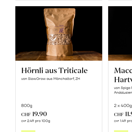
Hörnli aus Triticale
Macc
Hart
von SlowGrow aus Mönchaltorf, ZH
von Spiga 
Andalusie
800g
2 x 400g
19.90
11
CHF
CHF
In
2.49 pro 100g
1.49 pr
CHF
CHF
den