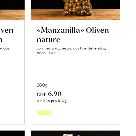
iven
«Manzanilla» Oliven
n
nature
ridos,
von Tierra y Libertad aus Fuenteheridos,
Andalusien
280g
6.90
CHF
In
2.46 pro 100g
CHF
den
orb
Warenkorb