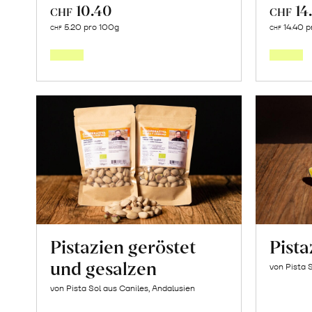
10.40
14
CHF
CHF
In
5.20 pro 100g
14.40 p
CHF
CHF
den
Warenkorb
Pistazien geröstet
Pist
und gesalzen
von Pista 
von Pista Sol aus Caniles, Andalusien