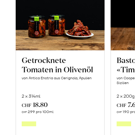
erfahren
Getrocknete
Basto
Tomaten in Olivenöl
«Tim
von Antica Enotria aus Cerignola, Apulien
von Cooper
Sizilien
2 x 314ml
2 x 200g
18.80
7.
CHF
CHF
In
2.99 pro 100ml
1.90 pr
CHF
CHF
den
Warenkorb