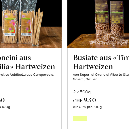
Post
Mango
«Osteen»
erfahren
ncini aus
Busiate aus «Tim
ilia» Hartweizen
Hartweizen
ativa Valdibella aus Camporeale,
von Sapori di Grano di Alberto Sta
Salemi, Sizilien
2 x 500g
60
9.40
CHF
In
In
o 100g
0.94 pro 100g
CHF
den
den
Warenkorb
Warenk