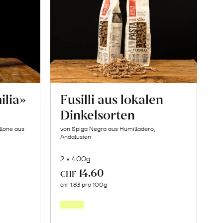
ilia»
Fusilli aus lokalen
Dinkelsorten
llone aus
von Spiga Negra aus Humilladero,
Andalusien
2 x 400g
14.60
CHF
In
1.83 pro 100g
CHF
den
orb
Warenkorb