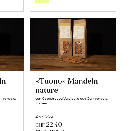
orb
Warenkorb
ln
«Tuono» Mandeln
nature
amporeale,
von Cooperativa Valdibella aus Camporeale,
Sizilien
2 x 400g
22.40
CHF
In
2.80 pro 100g