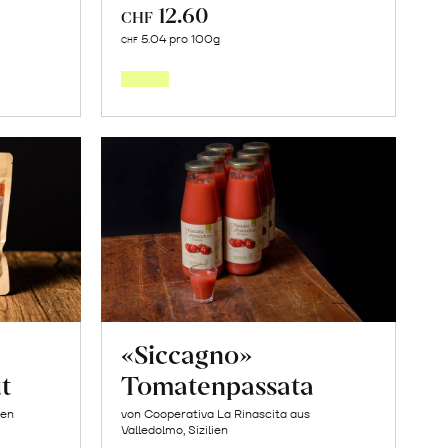
12.60
CHF
In
5.04 pro 100g
CHF
den
orb
Warenkorb
«Siccagno»
t
Tomatenpassata
ien
von Cooperativa La Rinascita aus
Valledolmo, Sizilien