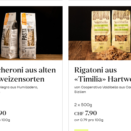
heroni aus alten
Rigatoni aus
weizensorten
«Timilia» Hartw
Negra aus Humilladero,
von Cooperativa Valdibella aus C
n
Sizilien
2 x 500g
.90
7.90
CHF
In
In
o 100g
0.79 pro 100g
CHF
den
den