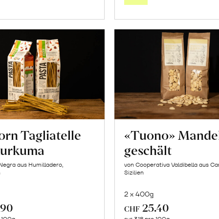
Warenkorb
Warenk
orn Tagliatelle
«Tuono» Mande
Kurkuma
geschält
Negra aus Humilladero,
von Cooperativa Valdibella aus C
n
Sizilien
2 x 400g
.90
25.40
CHF
In
In
o 100g
3.18 pro 100g