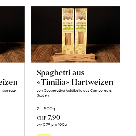
Spaghetti aus
eizen
«Timilia» Hartweizen
amporeale,
von Cooperativa Valdibella aus Camporeale,
Sizilien
2 x 500g
7.90
CHF
In
0.79 pro 100g
CHF
den