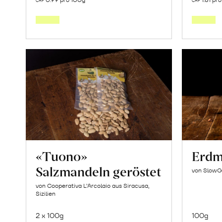
CHF
CHF
den
Warenkorb
«Tuono»
Erdm
Salzmandeln geröstet
von SlowG
von Cooperativa L’Arcolaio aus Siracusa,
Sizilien
2 x 100g
100g