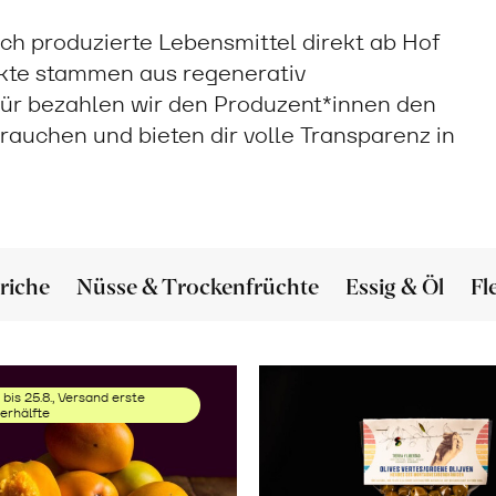
sch produzierte Lebensmittel direkt ab Hof
ukte stammen aus regenerativ
ür bezahlen wir den Produzent*innen den
 brauchen und bieten dir volle Transparenz in
riche
Nüsse & Trockenfrüchte
Essig & Öl
Fl
 bis 25.8., Versand erste
rhälfte