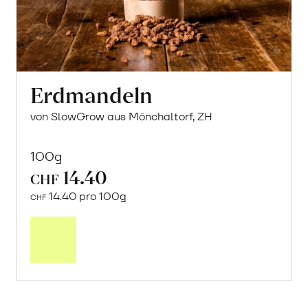
Erdmandeln
von SlowGrow aus Mönchaltorf, ZH
100g
14.40
CHF
14.40 pro 100g
CHF
In
den
Warenkorb