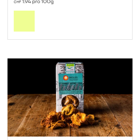
1.94 pro 100g
CHF
In
den
Warenkorb