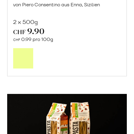
von Piero Consentino aus Enna, Sizilien
2 x 500g
9.90
CHF
0.99 pro 100g
CHF
In
den
Warenkorb