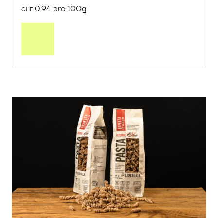
0.94 pro 100g
CHF
In
den
Warenkorb