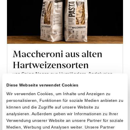
Maccheroni aus alten
Hartweizensorten
von Spiga Negra aus Humilladero, Andalusien
Diese Webseite verwendet Cookies
2 x 400g
Wir verwenden Cookies, um Inhalte und Anzeigen zu
11.90
CHF
personalisieren, Funktionen für soziale Medien anbieten zu
1.49 pro 100g
können und die Zugriffe auf unsere Website zu
CHF
In
analysieren. Außerdem geben wir Informationen zu Ihrer
den
Verwendung unserer Website an unsere Partner für soziale
Warenkorb
Medien, Werbung und Analysen weiter. Unsere Partner