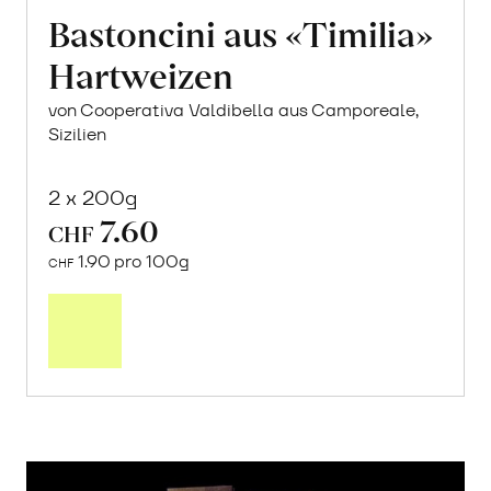
Bastoncini aus «Timilia»
Hartweizen
von Cooperativa Valdibella aus Camporeale,
Sizilien
2 x 200g
7.60
CHF
1.90 pro 100g
CHF
In
den
Warenkorb