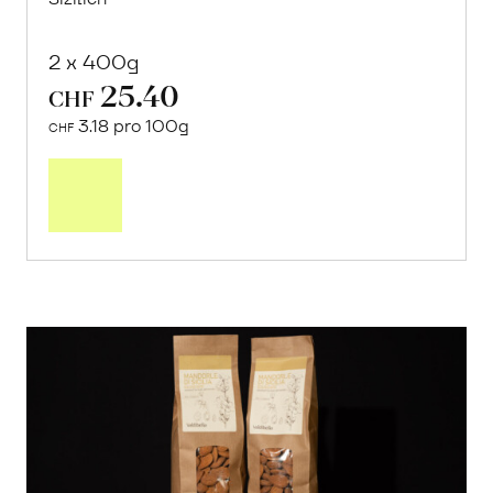
2 x 400g
25.40
CHF
3.18 pro 100g
CHF
In
den
Warenkorb