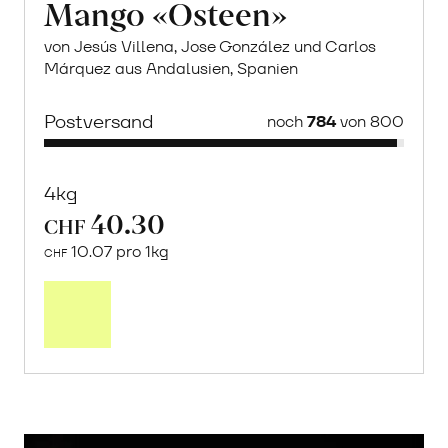
Mango «Osteen»
von Jesús Villena, Jose González und Carlos
Márquez aus Andalusien, Spanien
Postversand
noch
784
von 800
4kg
40.30
CHF
10.07 pro 1kg
CHF
Mehr
über
Saisonstart:
Frische
Post
Mango
«Osteen»