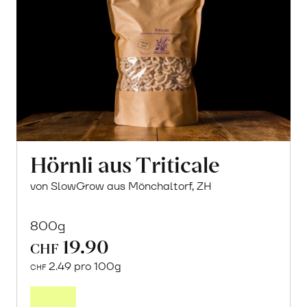
Hörnli aus Triticale
von SlowGrow aus Mönchaltorf, ZH
800g
19.90
CHF
2.49 pro 100g
CHF
In
den