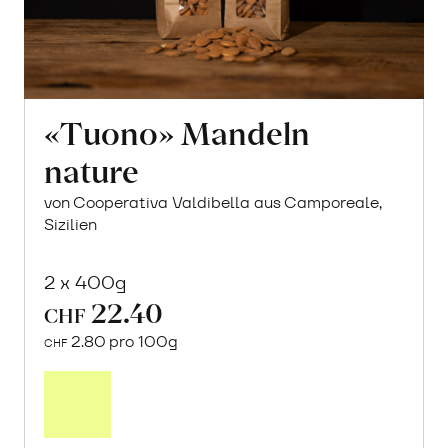
«Tuono» Mandeln
nature
von Cooperativa Valdibella aus Camporeale,
Sizilien
2 x 400g
22.40
CHF
2.80 pro 100g
CHF
In
den
Warenkorb