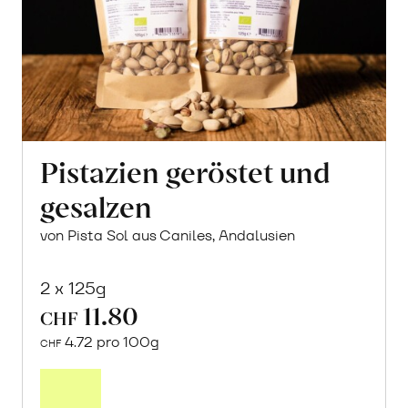
Pistazien geröstet und
gesalzen
von Pista Sol aus Caniles, Andalusien
2 x 125g
11.80
CHF
4.72 pro 100g
CHF
In
den
Warenkorb