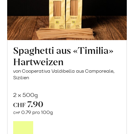
Spaghetti aus «Timilia»
Hartweizen
von Cooperativa Valdibella aus Camporeale,
Sizilien
2 x 500g
7.90
CHF
0.79 pro 100g
CHF
In
den
Warenkorb