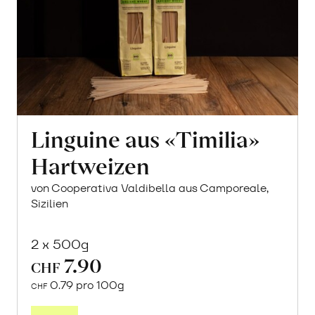
Linguine aus «Timilia»
Hartweizen
von Cooperativa Valdibella aus Camporeale,
Sizilien
2 x 500g
7.90
CHF
0.79 pro 100g
CHF
In
den