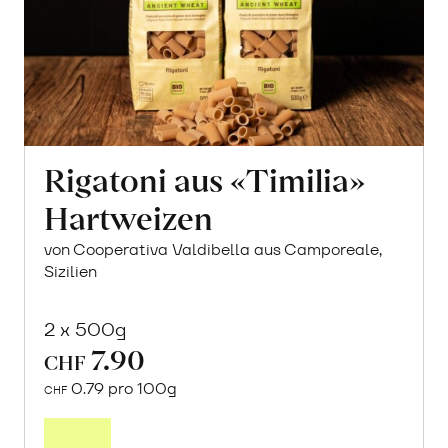
Rigatoni aus «Timilia»
Hartweizen
von Cooperativa Valdibella aus Camporeale,
Sizilien
2 x 500g
7.90
CHF
0.79 pro 100g
CHF
In
den