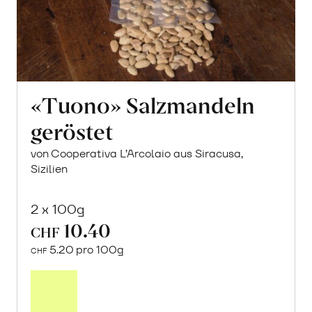
«Tuono» Salzmandeln
geröstet
von Cooperativa L’Arcolaio aus Siracusa,
Sizilien
2 x 100g
10.40
CHF
5.20 pro 100g
CHF
In
den
Warenkorb