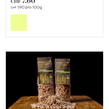
7.60
CHF
1.90 pro 100g
CHF
In
den
Warenkorb