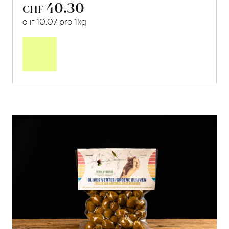
40.30
CHF
10.07 pro 1kg
CHF
Mehr
über
Saisonstart:
Frische
Post
Mango
«Osteen»
erfahren