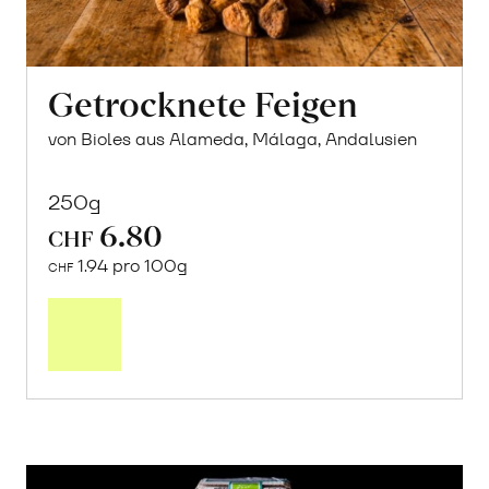
Getrocknete Feigen
von Bioles aus Alameda, Málaga, Andalusien
250g
6.80
CHF
1.94 pro 100g
CHF
In
den
Warenkorb