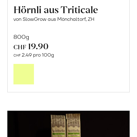
Hörnli aus Triticale
von SlowGrow aus Mönchaltorf, ZH
800g
19.90
CHF
2.49 pro 100g
CHF
In
den
Warenkorb