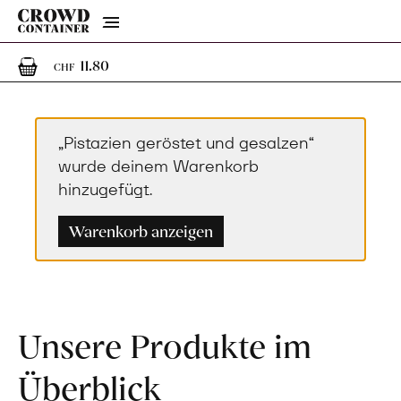
Menu
1
1 Artikel im Warenkorb
11.80
CHF
„Pistazien geröstet und gesalzen“
wurde deinem Warenkorb
hinzugefügt.
Warenkorb anzeigen
Unsere Produkte im
Überblick