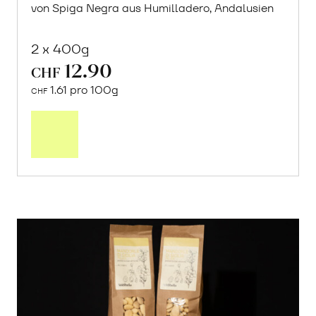
von Spiga Negra aus Humilladero, Andalusien
2 x 400g
12.90
CHF
1.61 pro 100g
CHF
In
den
Warenkorb