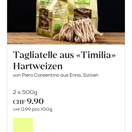
Tagliatelle aus «Timilia»
Hartweizen
von Piero Consentino aus Enna, Sizilien
2 x 500g
9.90
CHF
0.99 pro 100g
CHF
In
den
Warenkorb