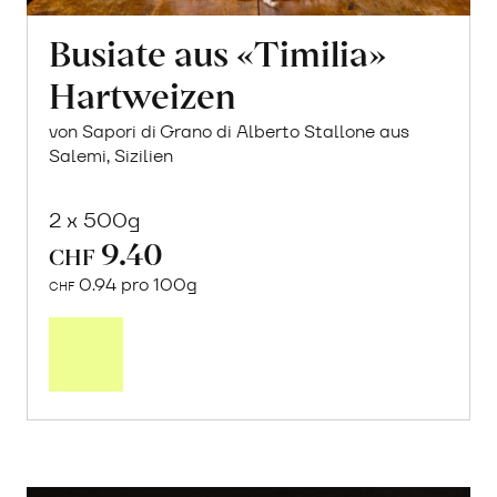
Busiate aus «Timilia»
Hartweizen
von Sapori di Grano di Alberto Stallone aus
Salemi, Sizilien
2 x 500g
9.40
CHF
0.94 pro 100g
CHF
In
den
Warenkorb