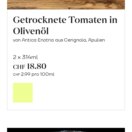
Getrocknete Tomaten in
Olivenöl
von Antica Enotria aus Cerignola, Apulien
2 x 314ml
18.80
CHF
2.99 pro 100ml
CHF
In
den
Warenkorb