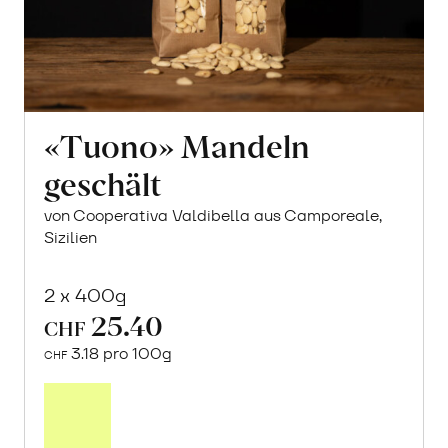
«Tuono» Mandeln
geschält
von Cooperativa Valdibella aus Camporeale,
Sizilien
2 x 400g
25.40
CHF
3.18 pro 100g
CHF
In
den
Warenkorb