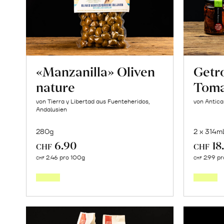
«Osteen»
erfahren
«Manzanilla» Oliven
Getr
nature
Toma
von Tierra y Libertad aus Fuenteheridos,
von Antica
Andalusien
280g
2 x 314m
6.90
18
CHF
CHF
In
2.46 pro 100g
2.99 p
CHF
CHF
den
Warenkorb