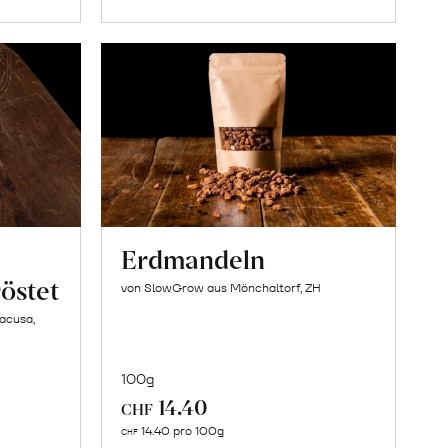
Erdmandeln
östet
von SlowGrow aus Mönchaltorf, ZH
racusa,
100g
14.40
CHF
In
14.40 pro 100g
CHF