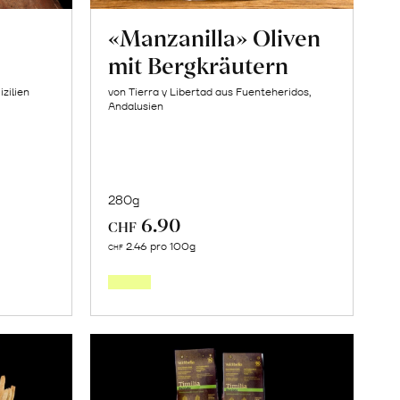
«Manzanilla» Oliven
mit Bergkräutern
izilien
von Tierra y Libertad aus Fuenteheridos,
Andalusien
280g
6.90
CHF
In
2.46 pro 100g
CHF
den
orb
Warenkorb