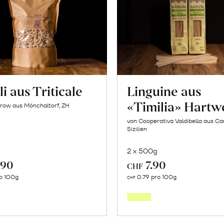
i aus Triticale
Linguine aus
«Timilia» Hartw
row aus Mönchaltorf, ZH
von Cooperativa Valdibella aus C
Sizilien
2 x 500g
.90
7.90
CHF
In
In
o 100g
0.79 pro 100g
CHF
den
den
Warenkorb
Warenk