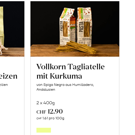
Vollkorn Tagliatelle
eizen
mit Kurkuma
ilien
von Spiga Negra aus Humilladero,
Andalusien
2 x 400g
12.90
CHF
In
1.61 pro 100g
CHF
den
orb
Warenkorb