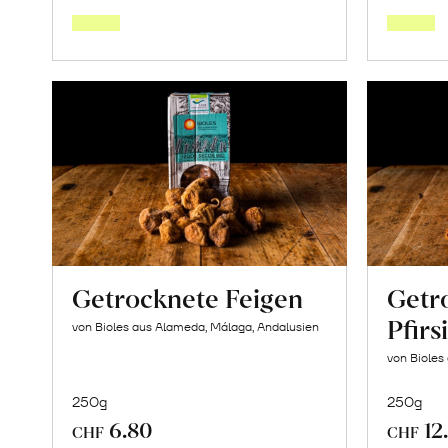
den
Warenkorb
Getrocknete Feigen
Getr
Pfirs
von Bioles aus Alameda, Málaga, Andalusien
von Bioles
250g
250g
6.80
12
CHF
CHF
In