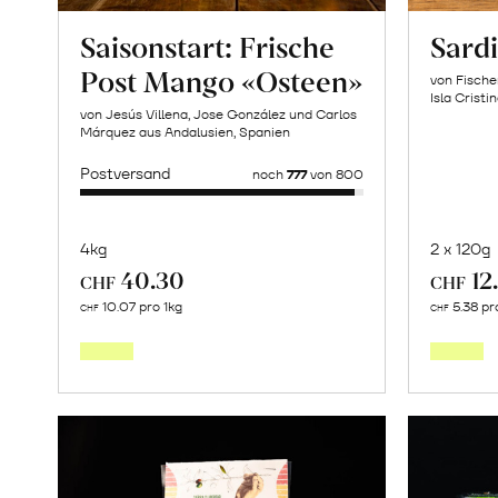
Saisonstart: Frische
Sardi
Post Mango «Osteen»
von Fische
Isla Cristi
von Jesús Villena, Jose González und Carlos
Márquez aus Andalusien, Spanien
Postversand
noch
777
von 800
4kg
2 x 120g
40.30
12
CHF
CHF
Mehr
10.07 pro 1kg
5.38 pr
CHF
CHF
über
Saisonstart:
Frische
Post
Mango