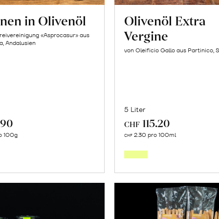
nen in Olivenöl
Olivenöl Extra
Vergine
reivereinigung «Asprocasur» aus
na, Andalusien
von Oleificio Gallo aus Partinico, S
5 Liter
.90
115.20
CHF
In
In
o 100g
2.30 pro 100ml
CHF
den
den
Warenkorb
Warenk