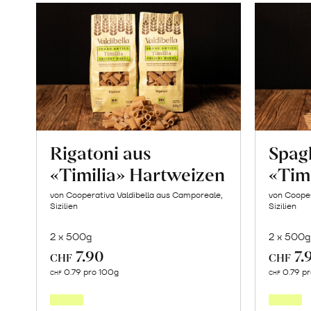
Rigatoni aus
Spagh
«Timilia» Hartweizen
«Tim
von Cooperativa Valdibella aus Camporeale,
von Cooper
Sizilien
Sizilien
2 x 500g
2 x 500g
7.90
7.
CHF
CHF
In
0.79 pro 100g
0.79 p
CHF
CHF
den
Warenkorb