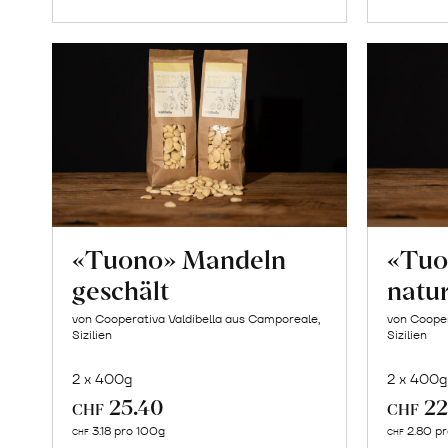
«Tuono» Mandeln
«Tuo
geschält
natu
von Cooperativa Valdibella aus Camporeale,
von Cooper
Sizilien
Sizilien
2 x 400g
2 x 400g
25.40
22
CHF
CHF
In
3.18 pro 100g
2.80 p
CHF
CHF