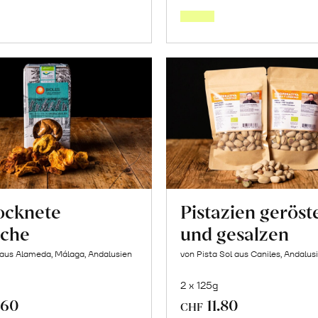
den
den
Warenkorb
Warenk
ocknete
Pistazien geröst
iche
und gesalzen
 aus Alameda, Málaga, Andalusien
von Pista Sol aus Caniles, Andalus
2 x 125g
.60
11.80
CHF
In
In