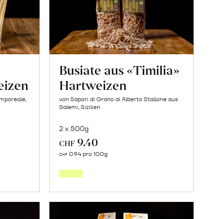
Busiate aus «Timilia»
eizen
Hartweizen
amporeale,
von Sapori di Grano di Alberto Stallone aus
Salemi, Sizilien
2 x 500g
9.40
CHF
In
0.94 pro 100g
CHF
den
orb
Warenkorb