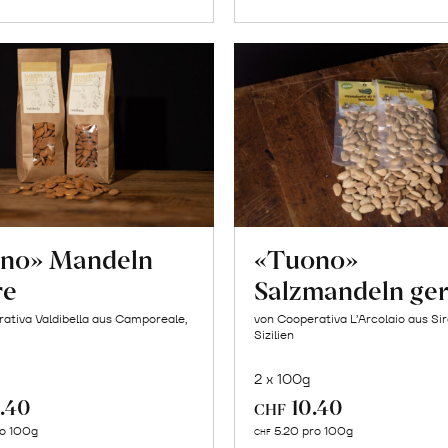
no» Mandeln
«Tuono»
re
Salzmandeln ger
ativa Valdibella aus Camporeale,
von Cooperativa L’Arcolaio aus Si
Sizilien
2 x 100g
.40
10.40
CHF
In
In
ro 100g
5.20 pro 100g
CHF