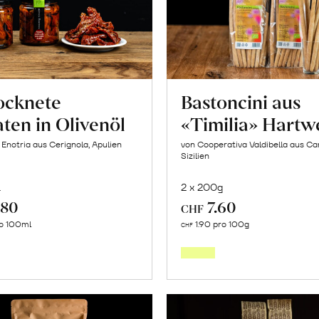
ocknete
Bastoncini aus
ten in Olivenöl
«Timilia» Hartw
 Enotria aus Cerignola, Apulien
von Cooperativa Valdibella aus C
Sizilien
l
2 x 200g
.80
7.60
CHF
In
In
ro 100ml
1.90 pro 100g
CHF
den
den
Warenkorb
Warenk