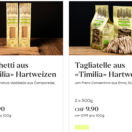
etti aus
Tagliatelle aus
ilia» Hartweizen
«Timilia» Hartw
ativa Valdibella aus Camporeale,
von Piero Consentino aus Enna, Siz
2 x 500g
90
9.90
CHF
In
In
ro 100g
0.99 pro 100g
CHF
den
den
Warenkorb
Warenk