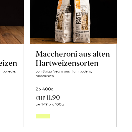
Maccheroni aus alten
eizen
Hartweizensorten
amporeale,
von Spiga Negra aus Humilladero,
Andalusien
2 x 400g
11.90
CHF
In
1.49 pro 100g
CHF
den
orb
Warenkorb