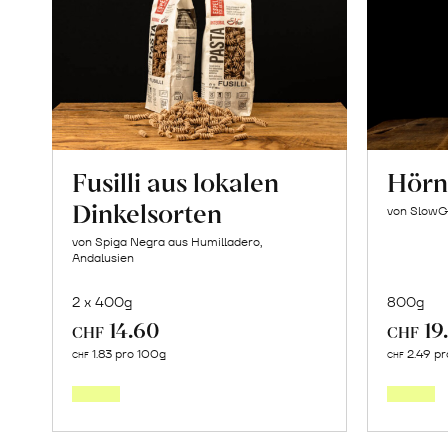
Fusilli aus lokalen
Hörnl
Dinkelsorten
von SlowG
von Spiga Negra aus Humilladero,
Andalusien
2 x 400g
800g
14.60
19
CHF
CHF
In
1.83 pro 100g
2.49 pr
CHF
CHF
den
Warenkorb