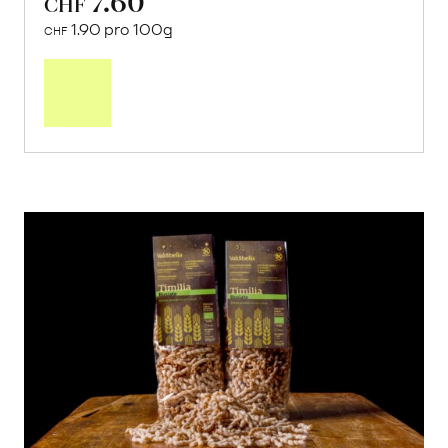
7.60
CHF
1.90 pro 100g
CHF
In
den
Warenkorb