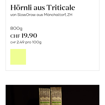
Hörnli aus Triticale
von SlowGrow aus Mönchaltorf, ZH
800g
19.90
CHF
2.49 pro 100g
CHF
In
den
Warenkorb