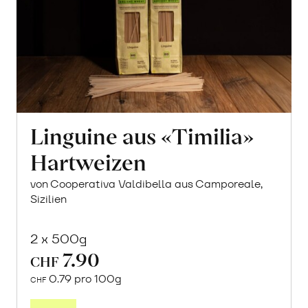
Linguine aus «Timilia»
Hartweizen
von Cooperativa Valdibella aus Camporeale,
Sizilien
2 x 500g
7.90
CHF
0.79 pro 100g
CHF
In
den