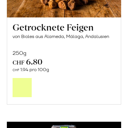
Getrocknete Feigen
von Bioles aus Alameda, Málaga, Andalusien
250g
6.80
CHF
1.94 pro 100g
CHF
In
den
Warenkorb