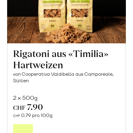
Rigatoni aus «Timilia»
Hartweizen
von Cooperativa Valdibella aus Camporeale,
Sizilien
2 x 500g
7.90
CHF
0.79 pro 100g
CHF
In
den