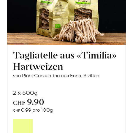
Tagliatelle aus «Timilia»
Hartweizen
von Piero Consentino aus Enna, Sizilien
2 x 500g
9.90
CHF
0.99 pro 100g
CHF
In
den
Warenkorb