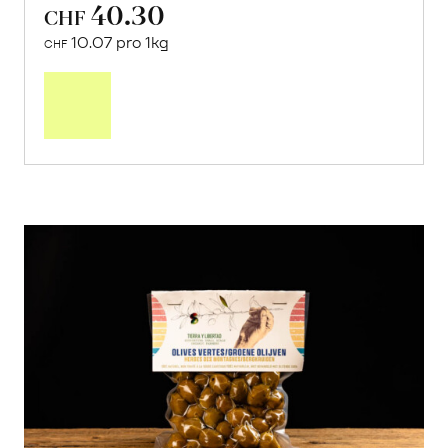
40.30
CHF
10.07 pro 1kg
CHF
Mehr
über
Saisonstart:
Frische
Post
Mango
«Osteen»
erfahren