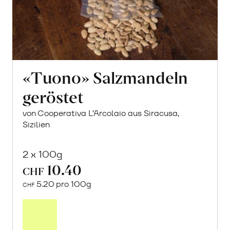
«Tuono» Salzmandeln
geröstet
von Cooperativa L’Arcolaio aus Siracusa,
Sizilien
2 x 100g
10.40
CHF
5.20 pro 100g
CHF
In
den
Warenkorb