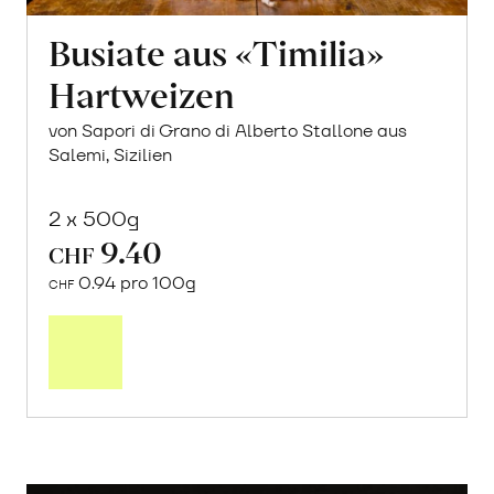
Busiate aus «Timilia»
Hartweizen
von Sapori di Grano di Alberto Stallone aus
Salemi, Sizilien
2 x 500g
9.40
CHF
0.94 pro 100g
CHF
In
den
Warenkorb