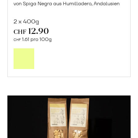
von Spiga Negra aus Humilladero, Andalusien
2 x 400g
12.90
CHF
1.61 pro 100g
CHF
In
den
Warenkorb