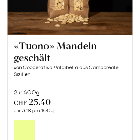
«Tuono» Mandeln
geschält
von Cooperativa Valdibella aus Camporeale,
Sizilien
2 x 400g
25.40
CHF
3.18 pro 100g
CHF
In
den
Warenkorb