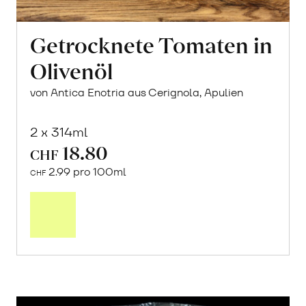
Getrocknete Tomaten in
Olivenöl
von Antica Enotria aus Cerignola, Apulien
2 x 314ml
18.80
CHF
2.99 pro 100ml
CHF
In
den
Warenkorb