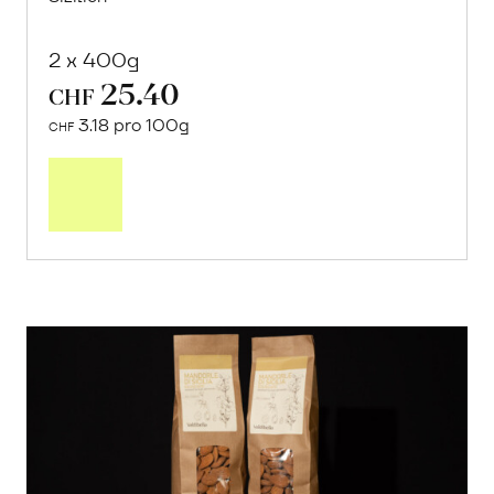
2 x 400g
25.40
CHF
3.18 pro 100g
CHF
In
den
Warenkorb