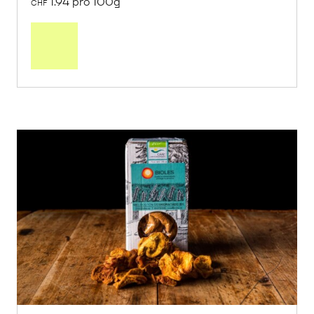
1.94 pro 100g
CHF
In
den
Warenkorb