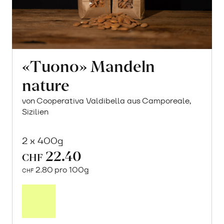
«Tuono» Mandeln
nature
von Cooperativa Valdibella aus Camporeale,
Sizilien
2 x 400g
22.40
CHF
2.80 pro 100g
CHF
In
den
Warenkorb