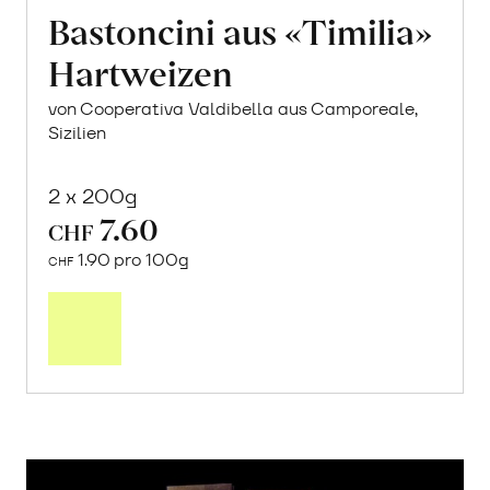
Bastoncini aus «Timilia»
Hartweizen
von Cooperativa Valdibella aus Camporeale,
Sizilien
2 x 200g
7.60
CHF
1.90 pro 100g
CHF
In
den
Warenkorb