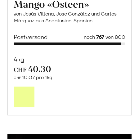
Mango «Osteen»
von Jesús Villena, Jose González und Carlos
Márquez aus Andalusien, Spanien
Postversand
noch
767
von 800
4kg
40.30
CHF
10.07 pro 1kg
CHF
Mehr
über
Saisonstart:
Frische
Post
Mango
«Osteen»
erfahren