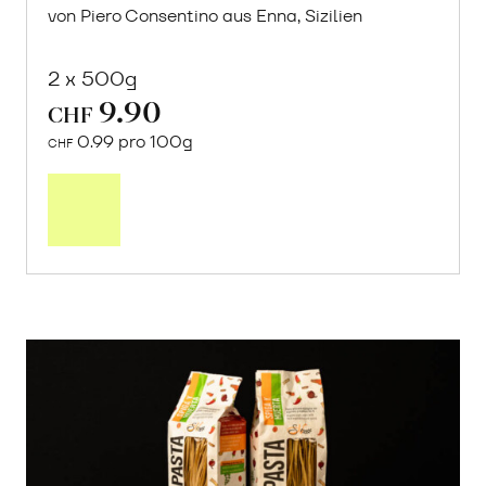
von Piero Consentino aus Enna, Sizilien
2 x 500g
9.90
CHF
0.99 pro 100g
CHF
In
den
Warenkorb