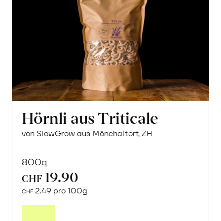
Hörnli aus Triticale
von SlowGrow aus Mönchaltorf, ZH
800g
19.90
CHF
2.49 pro 100g
CHF
In
den