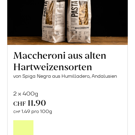
Maccheroni aus alten
Hartweizensorten
von Spiga Negra aus Humilladero, Andalusien
2 x 400g
11.90
CHF
1.49 pro 100g
CHF
In
den
Warenkorb