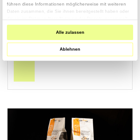
führen diese Informationen möglicherweise mit weiteren
von Cooperativa Valdibella aus Camporeale,
Daten zusammen, die Sie ihnen bereitgestellt haben oder
Sizilien
die sie im Rahmen Ihrer Nutzung der Dienste gesammelt
haben.
2 x 500g
Alle zulassen
7.90
CHF
Ablehnen
0.79 pro 100g
CHF
In
den
Warenkorb