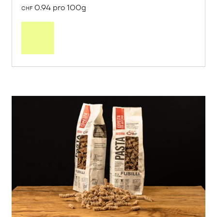
0.94 pro 100g
CHF
In
den
Warenkorb