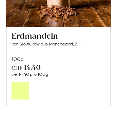
Erdmandeln
von SlowGrow aus Mönchaltorf, ZH
100g
14.40
CHF
14.40 pro 100g
CHF
In
den
Warenkorb