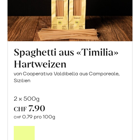
Spaghetti aus «Timilia»
Hartweizen
von Cooperativa Valdibella aus Camporeale,
Sizilien
2 x 500g
7.90
CHF
0.79 pro 100g
CHF
In
den
Warenkorb