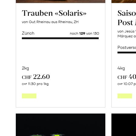
Trauben «Solaris»
Saiso
Post
von Gut Rheinau aus Rheinau, ZH
von Jesús 
Zürich
noch
129
von 130
Márquez a
Postvers
2kg
4kg
22.60
40
CHF
CHF
Mehr
11.30 pro 1kg
10.07 p
CHF
CHF
über
Trauben
«Solaris»
erfahren