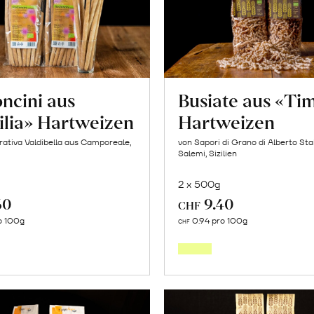
«Osteen»
erfahren
ncini aus
Busiate aus «Tim
ilia» Hartweizen
Hartweizen
ativa Valdibella aus Camporeale,
von Sapori di Grano di Alberto Sta
Salemi, Sizilien
2 x 500g
60
9.40
CHF
In
In
o 100g
0.94 pro 100g
CHF
den
den
Warenkorb
Warenk