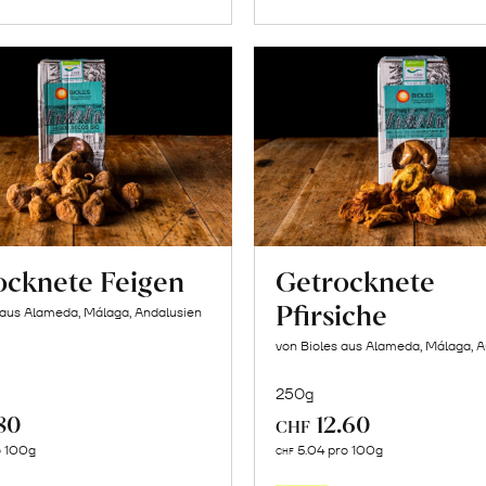
ocknete Feigen
Getrocknete
Pfirsiche
 aus Alameda, Málaga, Andalusien
von Bioles aus Alameda, Málaga, 
250g
80
12.60
CHF
In
In
o 100g
5.04 pro 100g
CHF
den
den