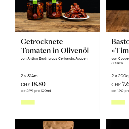
Getrocknete
Basto
Tomaten in Olivenöl
«Tim
von Antica Enotria aus Cerignola, Apulien
von Cooper
Sizilien
2 x 314ml
2 x 200g
18.80
7.
CHF
CHF
In
2.99 pro 100ml
1.90 pr
CHF
CHF
den
Warenkorb