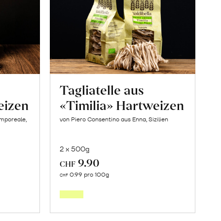
Tagliatelle aus
eizen
«Timilia» Hartweizen
amporeale,
von Piero Consentino aus Enna, Sizilien
2 x 500g
9.90
CHF
In
0.99 pro 100g
CHF
den
orb
Warenkorb