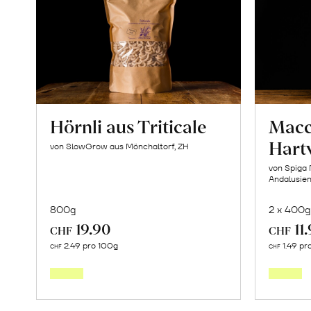
Hörnli aus Triticale
Macc
Hart
von SlowGrow aus Mönchaltorf, ZH
von Spiga 
Andalusie
800g
2 x 400g
19.90
11
CHF
CHF
In
2.49 pro 100g
1.49 pr
CHF
CHF
den
Warenkorb