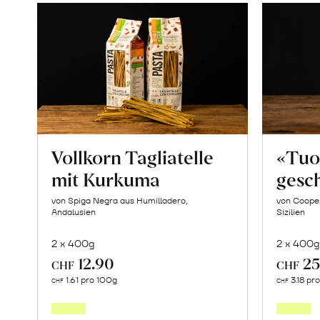
Vollkorn Tagliatelle
«Tuo
mit Kurkuma
gesch
von Spiga Negra aus Humilladero,
von Cooper
Andalusien
Sizilien
2 x 400g
2 x 400g
12.90
25
CHF
CHF
In
1.61 pro 100g
3.18 pr
CHF
CHF
den
Warenkorb