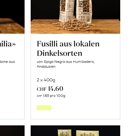
ilia»
Fusilli aus lokalen
Dinkelsorten
llone aus
von Spiga Negra aus Humilladero,
Andalusien
2 x 400g
14.60
CHF
In
1.83 pro 100g
CHF
den
orb
Warenkorb