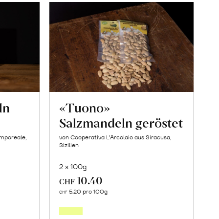
ln
«Tuono»
Salzmandeln geröstet
amporeale,
von Cooperativa L’Arcolaio aus Siracusa,
Sizilien
2 x 100g
10.40
CHF
In
5.20 pro 100g
CHF
den
orb
Warenkorb