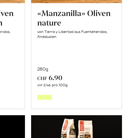
iven
«Manzanilla» Oliven
n
nature
ridos,
von Tierra y Libertad aus Fuenteheridos,
Andalusien
280g
6.90
CHF
In
2.46 pro 100g
CHF
den
orb
Warenkorb