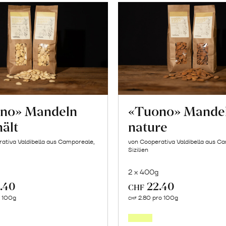
no» Mandeln
«Tuono» Mande
ält
nature
ativa Valdibella aus Camporeale,
von Cooperativa Valdibella aus C
Sizilien
2 x 400g
.40
22.40
CHF
In
In
o 100g
2.80 pro 100g
CHF
den
den
Warenkorb
Warenk