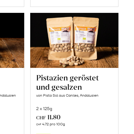
Pistazien geröstet
und gesalzen
Andalusien
von Pista Sol aus Caniles, Andalusien
2 x 125g
11.80
CHF
In
4.72 pro 100g
CHF
den