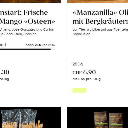
nstart: Frische
«Manzanilla» Ol
 Mango «Osteen»
mit Bergkräuter
Villena, Jose González und Carlos
von Tierra y Libertad aus Fuentehe
us Andalusien, Spanien
Andalusien
and
noch
746
von 800
280g
.30
6.90
CHF
In
Mehr
ro 1kg
2.46 pro 100g
CHF
den
über
Warenk
Saisonstart:
Frische
Post
Mango