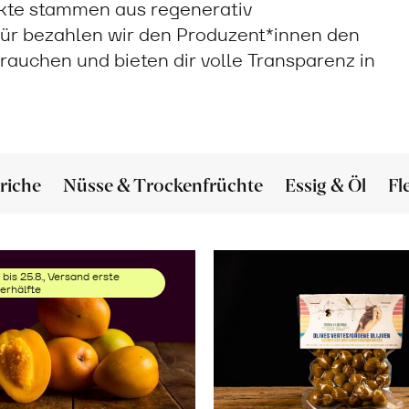
ukte stammen aus regenerativ
ür bezahlen wir den Produzent*innen den
 brauchen und bieten dir volle Transparenz in
riche
Nüsse & Trockenfrüchte
Essig & Öl
Fl
 bis 25.8., Versand erste
rhälfte