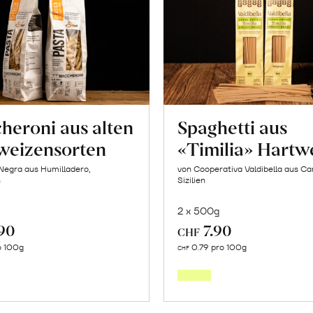
heroni aus alten
Spaghetti aus
weizensorten
«Timilia» Hartw
Negra aus Humilladero,
von Cooperativa Valdibella aus C
n
Sizilien
2 x 500g
.90
7.90
CHF
In
In
o 100g
0.79 pro 100g
CHF
den
den
Warenkorb
Warenk