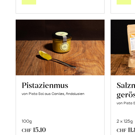
Warenkorb
Pistazienmus
Salz
gerös
von Pista Sol aus Caniles, Andalusien
von Pista 
100g
2 x 125g
15.10
11
CHF
CHF
In