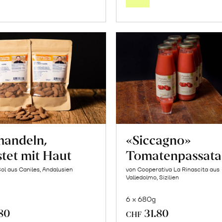
Warenkorb
Warenk
mandeln,
«Siccagno»
tet mit Haut
Tomatenpassata
Sol aus Caniles, Andalusien
von Cooperativa La Rinascita aus
Valledolmo, Sizilien
6 x 680g
.80
31.80
CHF
In
In