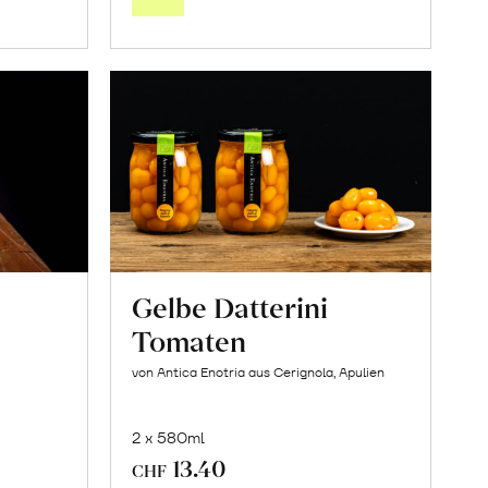
orb
Warenkorb
Gelbe Datterini
Tomaten
von Antica Enotria aus Cerignola, Apulien
2 x 580ml
13.40
CHF
In