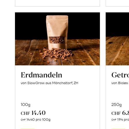
Erdmandeln
Getr
von SlowGrow aus Mönchaltorf, ZH
von Bioles
100g
250g
14.40
6.
CHF
CHF
In
14.40 pro 100g
1.94 pr
CHF
CHF
den