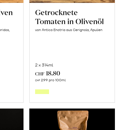
iven
Getrocknete
Tomaten in Olivenöl
ridos,
von Antica Enotria aus Cerignola, Apulien
2 x 314ml
18.80
CHF
In
2.99 pro 100ml
CHF
den
orb
Warenkorb