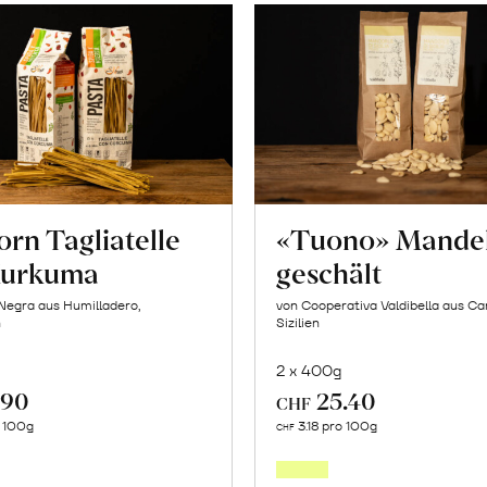
orn Tagliatelle
«Tuono» Mande
Kurkuma
geschält
Negra aus Humilladero,
von Cooperativa Valdibella aus C
n
Sizilien
2 x 400g
.90
25.40
CHF
In
In
o 100g
3.18 pro 100g
CHF
den
den
Warenkorb
Warenk