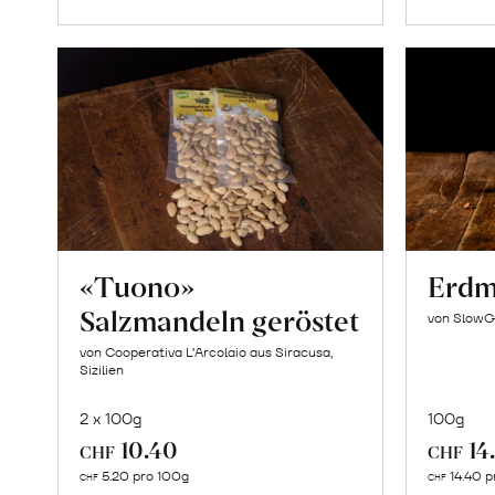
«Tuono»
Erdm
Salzmandeln geröstet
von SlowG
von Cooperativa L’Arcolaio aus Siracusa,
Sizilien
2 x 100g
100g
10.40
14
CHF
CHF
In
5.20 pro 100g
14.40 p
CHF
CHF