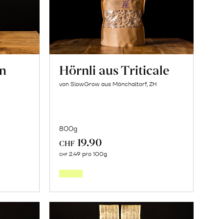
en
Hörnli aus Triticale
von SlowGrow aus Mönchaltorf, ZH
800g
19.90
CHF
In
2.49 pro 100g
CHF
den
orb
Warenkorb