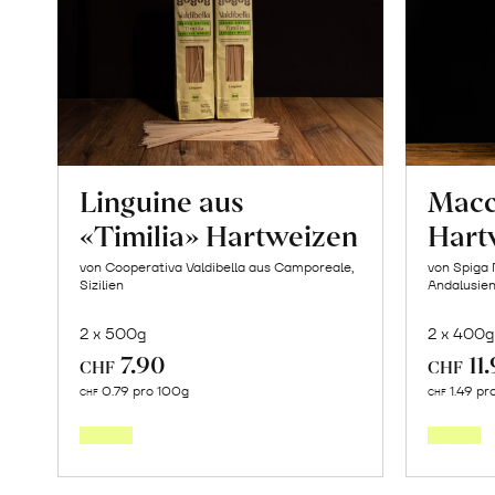
Linguine aus
Macc
«Timilia» Hartweizen
Hart
von Cooperativa Valdibella aus Camporeale,
von Spiga 
Sizilien
Andalusie
2 x 500g
2 x 400g
7.90
11
CHF
CHF
In
0.79 pro 100g
1.49 pr
CHF
CHF
den
Warenkorb