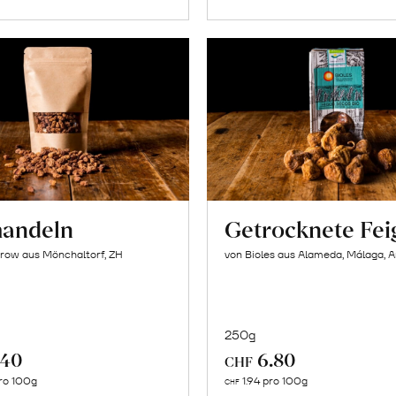
andeln
Getrocknete Fei
row aus Mönchaltorf, ZH
von Bioles aus Alameda, Málaga, 
250g
.40
6.80
CHF
In
In
ro 100g
1.94 pro 100g
CHF