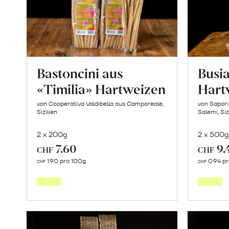
«Osteen»
erfahren
Bastoncini aus
Busia
«Timilia» Hartweizen
Hart
von Cooperativa Valdibella aus Camporeale,
von Sapori
Sizilien
Salemi, Siz
2 x 200g
2 x 500g
7.60
9.
CHF
CHF
In
1.90 pro 100g
0.94 p
CHF
CHF
den
Warenkorb