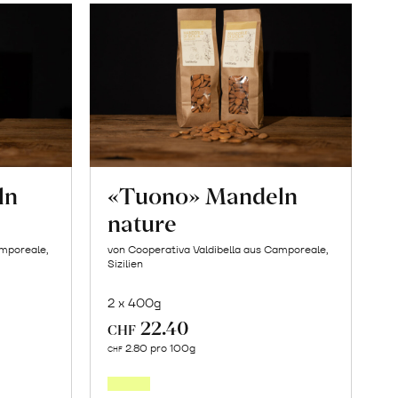
ln
«Tuono» Mandeln
nature
amporeale,
von Cooperativa Valdibella aus Camporeale,
Sizilien
2 x 400g
22.40
CHF
In
2.80 pro 100g
CHF
den
orb
Warenkorb