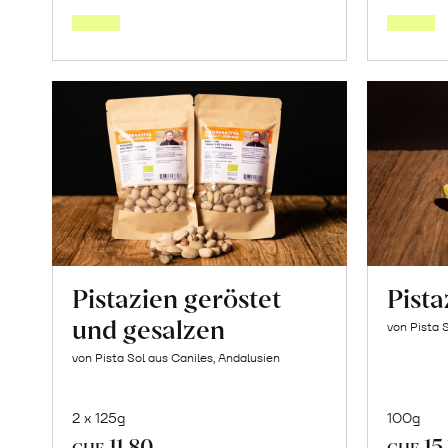
den
Warenkorb
Pistazien geröstet
Pist
und gesalzen
von Pista 
von Pista Sol aus Caniles, Andalusien
2 x 125g
100g
11.80
15
CHF
CHF