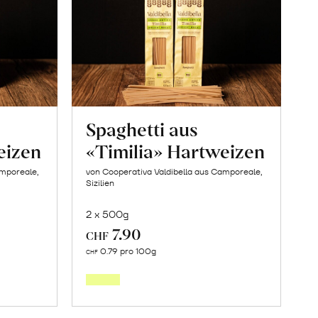
Spaghetti aus
eizen
«Timilia» Hartweizen
amporeale,
von Cooperativa Valdibella aus Camporeale,
Sizilien
2 x 500g
7.90
CHF
In
0.79 pro 100g
CHF
den
orb
Warenkorb