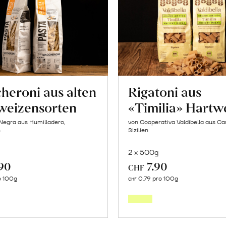
heroni aus alten
Rigatoni aus
weizensorten
«Timilia» Hartw
Negra aus Humilladero,
von Cooperativa Valdibella aus C
n
Sizilien
2 x 500g
.90
7.90
CHF
In
In
o 100g
0.79 pro 100g
CHF
den
den
Warenkorb
Warenk