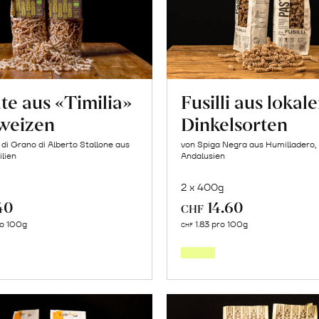
te aus «Timilia»
Fusilli aus lokal
weizen
Dinkelsorten
 di Grano di Alberto Stallone aus
von Spiga Negra aus Humilladero,
ilien
Andalusien
2 x 400g
40
14.60
CHF
In
In
ro 100g
1.83 pro 100g
CHF
den
den
Warenkorb
Warenk