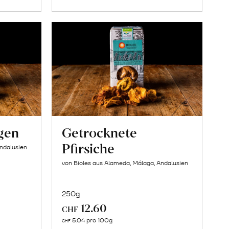
gen
Getrocknete
Pfirsiche
Andalusien
von Bioles aus Alameda, Málaga, Andalusien
250g
12.60
CHF
In
5.04 pro 100g
CHF