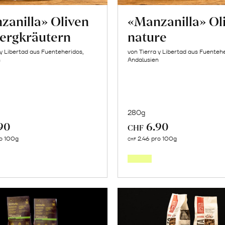
zanilla» Oliven
«Manzanilla» Ol
Bergkräutern
nature
 y Libertad aus Fuenteheridos,
von Tierra y Libertad aus Fuentehe
n
Andalusien
280g
90
6.90
CHF
In
In
o 100g
2.46 pro 100g
CHF
den
den
Warenkorb
Warenk