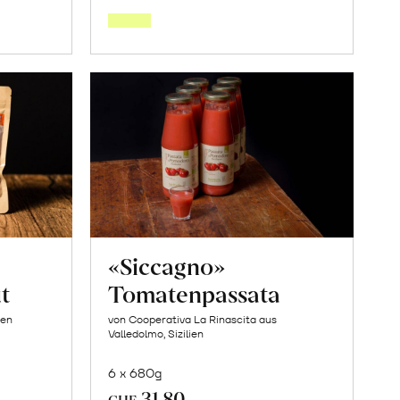
den
orb
Warenkorb
«Siccagno»
t
Tomatenpassata
ien
von Cooperativa La Rinascita aus
Valledolmo, Sizilien
6 x 680g
31.80
CHF