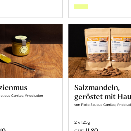
den
den
Warenkorb
Warenk
azienmus
Salzmandeln,
geröstet mit Hau
Sol aus Caniles, Andalusien
von Pista Sol aus Caniles, Andalus
2 x 125g
.10
11.80
CHF