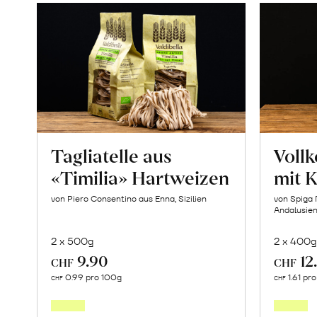
Tagliatelle aus
Vollk
«Timilia» Hartweizen
mit 
von Piero Consentino aus Enna, Sizilien
von Spiga 
Andalusie
2 x 500g
2 x 400g
9.90
12
CHF
CHF
In
0.99 pro 100g
1.61 pr
CHF
CHF
den
Warenkorb