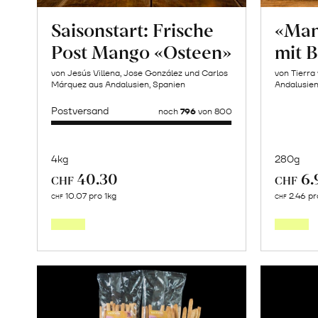
Saisonstart: Frische
«Man
Post Mango «Osteen»
mit 
von Jesús Villena, Jose González und Carlos
von Tierra
Márquez aus Andalusien, Spanien
Andalusie
Postversand
noch
796
von 800
4kg
280g
40.30
6.
CHF
CHF
Mehr
10.07 pro 1kg
2.46 pr
CHF
CHF
über
Saisonstart:
Frische
Post
Mango