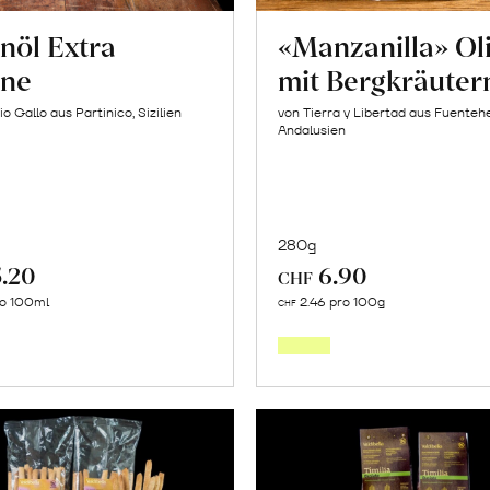
nöl Extra
«Manzanilla» Ol
ine
mit Bergkräuter
io Gallo aus Partinico, Sizilien
von Tierra y Libertad aus Fuentehe
Andalusien
280g
5.20
6.90
CHF
In
In
ro 100ml
2.46 pro 100g
CHF
den
den
Warenkorb
Warenk