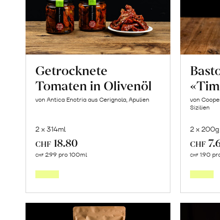
«Osteen»
erfahren
Getrocknete
Basto
Tomaten in Olivenöl
«Tim
von Antica Enotria aus Cerignola, Apulien
von Cooper
Sizilien
2 x 314ml
2 x 200g
18.80
7.
CHF
CHF
In
2.99 pro 100ml
1.90 pr
CHF
CHF
den
Warenkorb