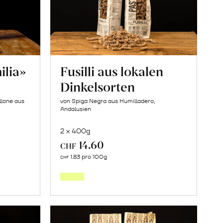
ilia»
Fusilli aus lokalen
Dinkelsorten
llone aus
von Spiga Negra aus Humilladero,
Andalusien
2 x 400g
14.60
CHF
In
1.83 pro 100g
CHF
den
orb
Warenkorb