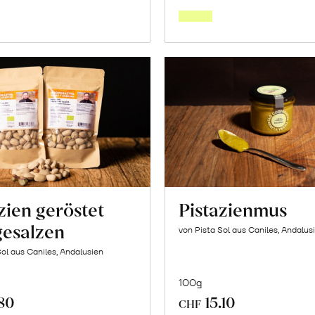
den
den
Warenkorb
Warenk
zien geröstet
Pistazienmus
gesalzen
von Pista Sol aus Caniles, Andalus
Sol aus Caniles, Andalusien
100g
.80
15.10
CHF
In
In