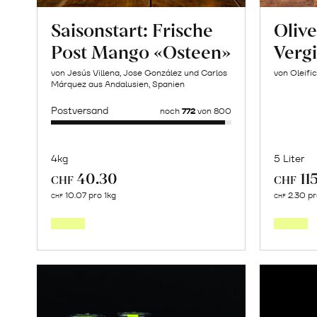
Saisonstart: Frische
Olive
Post Mango «Osteen»
Verg
von Jesús Villena, Jose González und Carlos
von Oleific
Márquez aus Andalusien, Spanien
Postversand
noch
772
von 800
4kg
5 Liter
40.30
11
CHF
CHF
Mehr
10.07 pro 1kg
2.30 p
CHF
CHF
über
Saisonstart:
Frische
Post
Mango