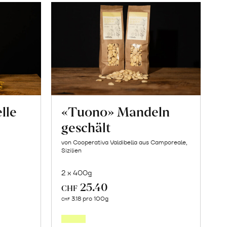
lle
«Tuono» Mandeln
geschält
von Cooperativa Valdibella aus Camporeale,
Sizilien
2 x 400g
25.40
CHF
In
3.18 pro 100g
CHF
den
orb
Warenkorb