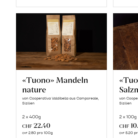
«Tuono» Mandeln
«Tuo
nature
Salz
von Cooperativa Valdibella aus Camporeale,
von Cooper
Sizilien
Sizilien
2 x 400g
2 x 100g
22.40
10
CHF
CHF
In
2.80 pro 100g
5.20 p
CHF
CHF