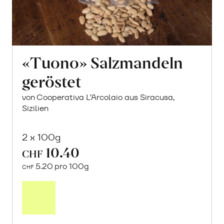
«Tuono» Salzmandeln
geröstet
von Cooperativa L’Arcolaio aus Siracusa,
Sizilien
2 x 100g
10.40
CHF
5.20 pro 100g
CHF
In
den
Warenkorb