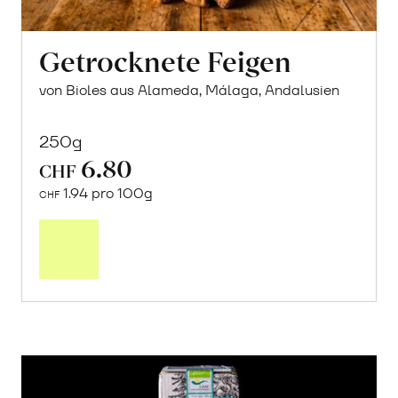
Getrocknete Feigen
von Bioles aus Alameda, Málaga, Andalusien
250g
6.80
CHF
1.94 pro 100g
CHF
In
den
Warenkorb