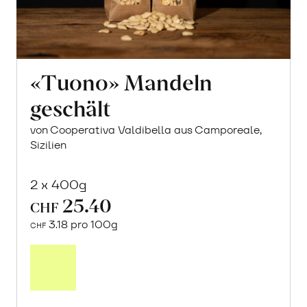
«Tuono» Mandeln
geschält
von Cooperativa Valdibella aus Camporeale,
Sizilien
2 x 400g
25.40
CHF
3.18 pro 100g
CHF
In
den
Warenkorb