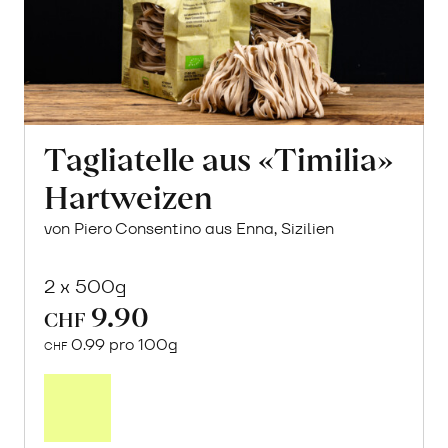
Tagliatelle aus «Timilia»
Hartweizen
von Piero Consentino aus Enna, Sizilien
2 x 500g
9.90
CHF
0.99 pro 100g
CHF
In
den
Warenkorb