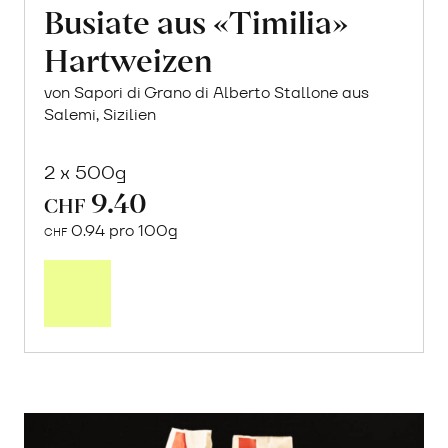
Busiate aus «Timilia»
Hartweizen
von Sapori di Grano di Alberto Stallone aus
Salemi, Sizilien
2 x 500g
9.40
CHF
0.94 pro 100g
CHF
In
den
Warenkorb