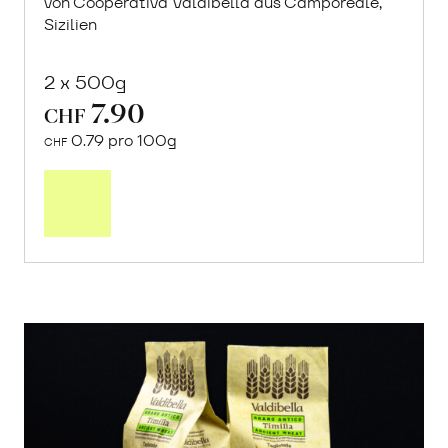
von Cooperativa Valdibella aus Camporeale,
Sizilien
2 x 500g
7.90
CHF
0.79 pro 100g
CHF
In
den
Warenkorb