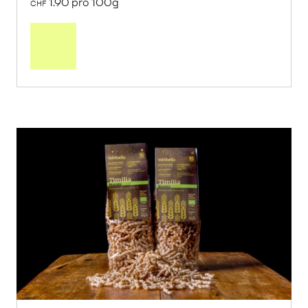
1.90 pro 100g
CHF
In
den
Warenkorb