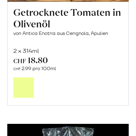
Getrocknete Tomaten in
Olivenöl
von Antica Enotria aus Cerignola, Apulien
2 x 314ml
18.80
CHF
2.99 pro 100ml
CHF
In
den
Warenkorb