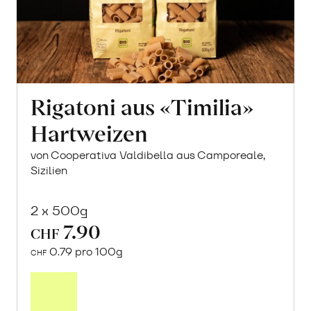
Rigatoni aus «Timilia»
Hartweizen
von Cooperativa Valdibella aus Camporeale,
Sizilien
2 x 500g
7.90
CHF
0.79 pro 100g
CHF
In
den
Warenkorb