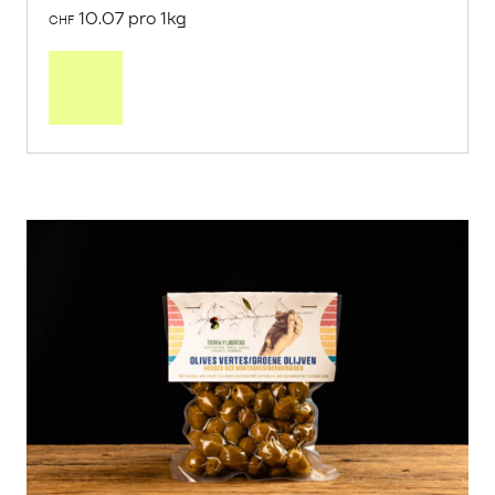
10.07 pro 1kg
CHF
Mehr
über
Saisonstart:
Frische
Post
Mango
«Osteen»
erfahren