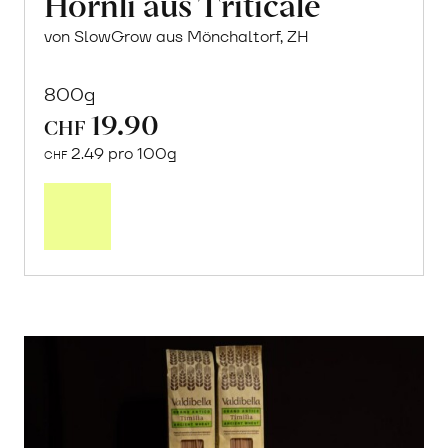
Hörnli aus Triticale
von SlowGrow aus Mönchaltorf, ZH
800g
19.90
CHF
2.49 pro 100g
CHF
In
den
Warenkorb