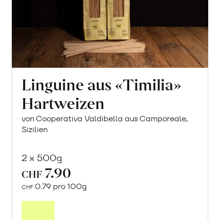
Linguine aus «Timilia»
Hartweizen
von Cooperativa Valdibella aus Camporeale,
Sizilien
2 x 500g
7.90
CHF
0.79 pro 100g
CHF
In
den
Warenkorb