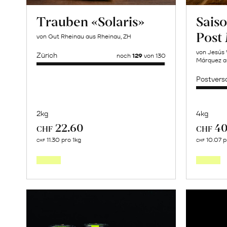
Trauben «Solaris»
Saiso
Post
von Gut Rheinau aus Rheinau, ZH
von Jesús 
Zürich
noch
129
von 130
Márquez a
Postvers
2kg
4kg
22.60
40
CHF
CHF
Mehr
11.30 pro 1kg
10.07 p
CHF
CHF
über
Trauben
«Solaris»
erfahren