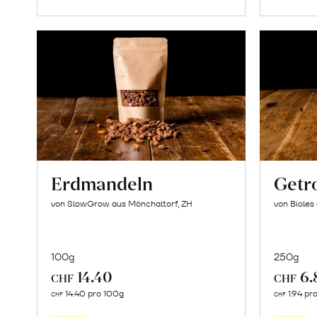
Erdmandeln
Getr
von SlowGrow aus Mönchaltorf, ZH
von Bioles
100g
250g
14.40
6.
CHF
CHF
In
14.40 pro 100g
1.94 pr
CHF
CHF
den