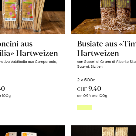
«Osteen»
erfahren
ncini aus
Busiate aus «Tim
ilia» Hartweizen
Hartweizen
ativa Valdibella aus Camporeale,
von Sapori di Grano di Alberto Sta
Salemi, Sizilien
2 x 500g
60
9.40
CHF
In
In
o 100g
0.94 pro 100g
CHF
den
den
Warenkorb
Warenk