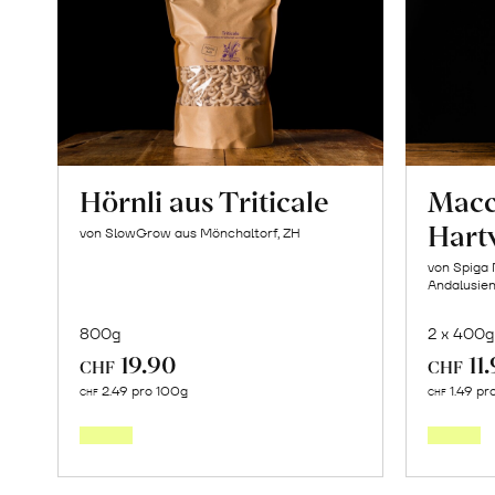
Hörnli aus Triticale
Macc
Hart
von SlowGrow aus Mönchaltorf, ZH
von Spiga 
Andalusie
800g
2 x 400g
19.90
11
CHF
CHF
In
2.49 pro 100g
1.49 pr
CHF
CHF
den
Warenkorb