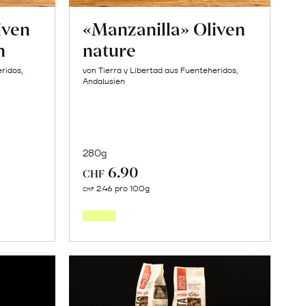
iven
«Manzanilla» Oliven
n
nature
ridos,
von Tierra y Libertad aus Fuenteheridos,
Andalusien
280g
6.90
CHF
In
2.46 pro 100g
CHF
den
orb
Warenkorb