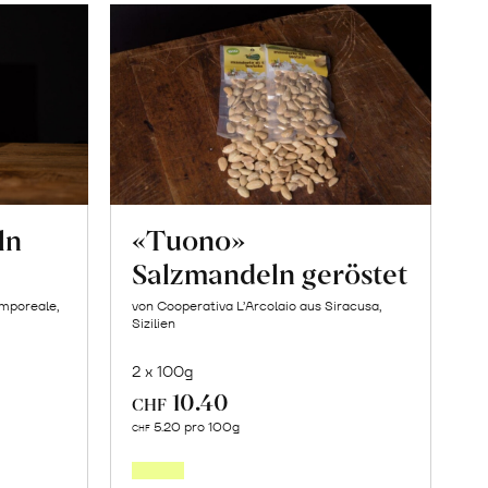
ln
«Tuono»
Salzmandeln geröstet
amporeale,
von Cooperativa L’Arcolaio aus Siracusa,
Sizilien
2 x 100g
10.40
CHF
In
5.20 pro 100g
CHF
den
orb
Warenkorb