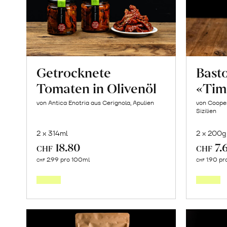
Getrocknete
Basto
Tomaten in Olivenöl
«Tim
von Antica Enotria aus Cerignola, Apulien
von Cooper
Sizilien
2 x 314ml
2 x 200g
18.80
7.
CHF
CHF
In
2.99 pro 100ml
1.90 pr
CHF
CHF
den
Warenkorb