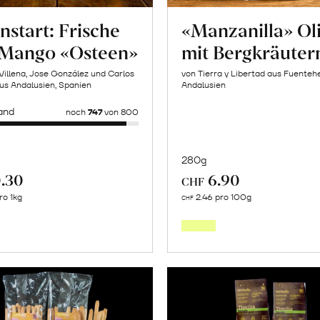
nstart: Frische
«Manzanilla» Ol
 Mango «Osteen»
mit Bergkräuter
Villena, Jose González und Carlos
von Tierra y Libertad aus Fuentehe
us Andalusien, Spanien
Andalusien
and
noch
747
von 800
280g
.30
6.90
CHF
In
Mehr
ro 1kg
2.46 pro 100g
CHF
den
über
Warenk
Saisonstart:
Frische
Post
Mango