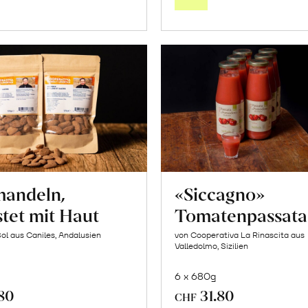
Warenkorb
Warenk
mandeln,
«Siccagno»
tet mit Haut
Tomatenpassata
Sol aus Caniles, Andalusien
von Cooperativa La Rinascita aus
Valledolmo, Sizilien
6 x 680g
.80
31.80
CHF
In
In