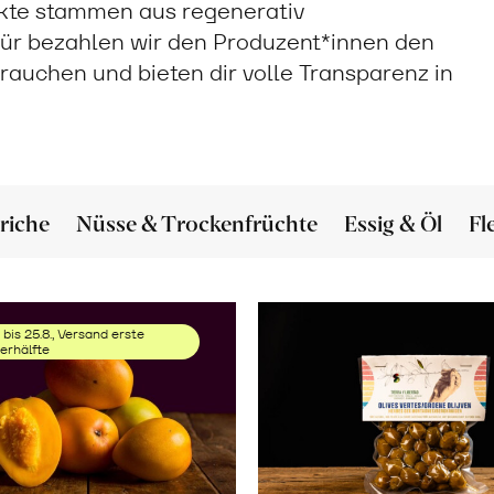
ukte stammen aus regenerativ
ür bezahlen wir den Produzent*innen den
 brauchen und bieten dir volle Transparenz in
riche
Nüsse & Trockenfrüchte
Essig & Öl
Fl
 bis 25.8., Versand erste
rhälfte