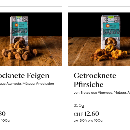
ocknete Feigen
Getrocknete
Pfirsiche
 aus Alameda, Málaga, Andalusien
von Bioles aus Alameda, Málaga, 
250g
80
12.60
CHF
In
In
o 100g
5.04 pro 100g
CHF
den
den