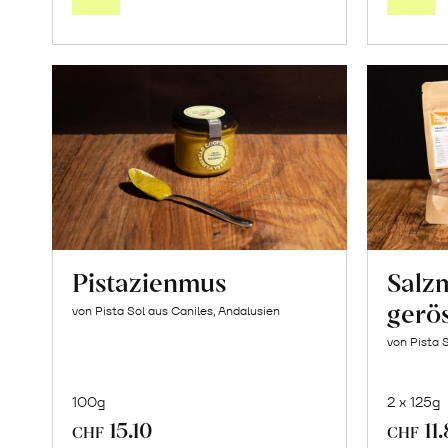
Warenkorb
Pistazienmus
Salz
gerös
von Pista Sol aus Caniles, Andalusien
von Pista 
100g
2 x 125g
15.10
11
CHF
CHF
In