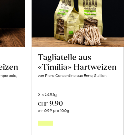
Tagliatelle aus
eizen
«Timilia» Hartweizen
amporeale,
von Piero Consentino aus Enna, Sizilien
2 x 500g
9.90
CHF
In
0.99 pro 100g
CHF
den
orb
Warenkorb