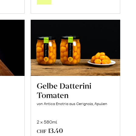
orb
Warenkorb
Gelbe Datterini
Tomaten
von Antica Enotria aus Cerignola, Apulien
2 x 580ml
13.40
CHF
In