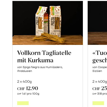
Vollkorn Tagliatelle
«Tuo
mit Kurkuma
gesch
von Spiga Negra aus Humilladero,
von Cooper
Andalusien
Sizilien
2 x 400g
2 x 400g
12.90
25
CHF
CHF
In
1.61 pro 100g
3.18 pr
CHF
CHF
den
Warenkorb