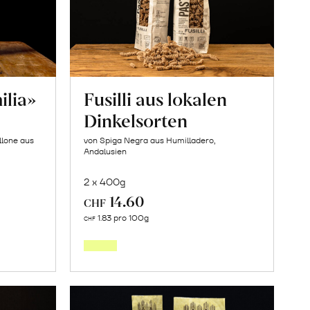
ilia»
Fusilli aus lokalen
Dinkelsorten
llone aus
von Spiga Negra aus Humilladero,
Andalusien
2 x 400g
14.60
CHF
In
1.83 pro 100g
CHF
den
orb
Warenkorb