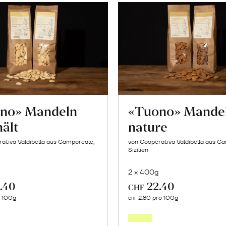
no» Mandeln
«Tuono» Mande
ält
nature
ativa Valdibella aus Camporeale,
von Cooperativa Valdibella aus C
Sizilien
2 x 400g
.40
22.40
CHF
In
In
o 100g
2.80 pro 100g
CHF
den
den
Warenkorb
Warenk