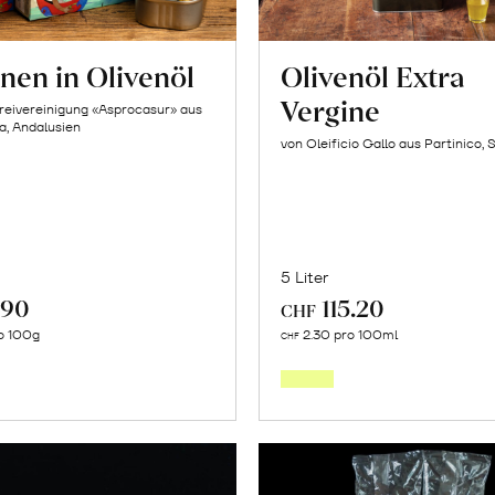
nen in Olivenöl
Olivenöl Extra
Vergine
reivereinigung «Asprocasur» aus
na, Andalusien
von Oleificio Gallo aus Partinico, S
5 Liter
.90
115.20
CHF
In
In
o 100g
2.30 pro 100ml
CHF
den
den
Warenkorb
Warenk