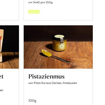
14.40 pro 100g
CHF
den
orb
Warenkorb
et
Pistazienmus
von Pista Sol aus Caniles, Andalusien
ien
100g