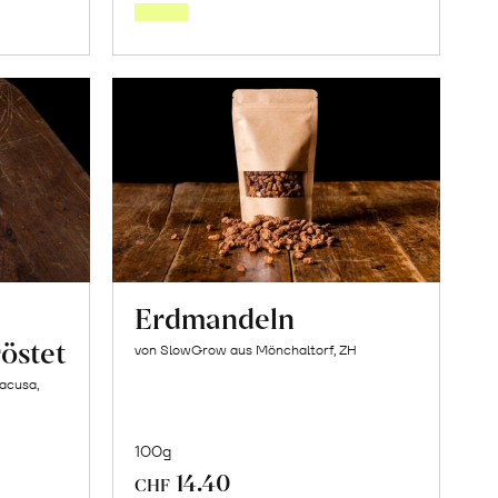
orb
Warenkorb
Erdmandeln
östet
von SlowGrow aus Mönchaltorf, ZH
racusa,
100g
14.40
CHF
In