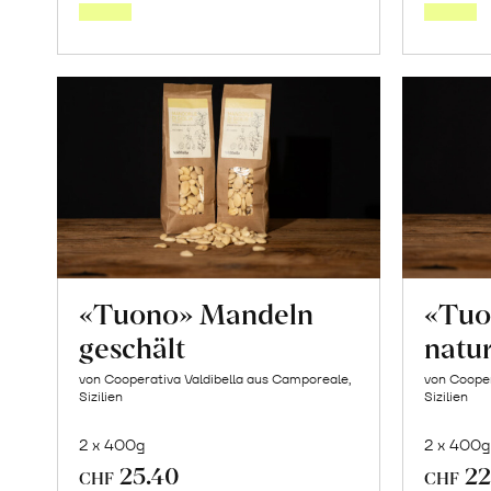
Warenkorb
«Tuono» Mandeln
«Tuo
geschält
natu
von Cooperativa Valdibella aus Camporeale,
von Cooper
Sizilien
Sizilien
2 x 400g
2 x 400g
25.40
22
CHF
CHF
In