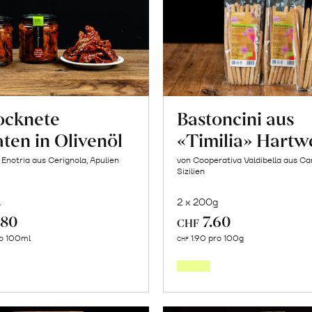
ocknete
Bastoncini aus
ten in Olivenöl
«Timilia» Hartw
 Enotria aus Cerignola, Apulien
von Cooperativa Valdibella aus C
Sizilien
l
2 x 200g
.80
7.60
CHF
In
In
ro 100ml
1.90 pro 100g
CHF
den
den
Warenkorb
Warenk