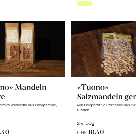
Warenkorb
Warenk
no» Mandeln
«Tuono»
re
Salzmandeln ger
ativa Valdibella aus Camporeale,
von Cooperativa L’Arcolaio aus Si
Sizilien
2 x 100g
.40
10.40
CHF
In
In