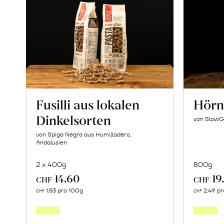
Fusilli aus lokalen
Hörnl
Dinkelsorten
von SlowG
von Spiga Negra aus Humilladero,
Andalusien
2 x 400g
800g
14.60
19
CHF
CHF
In
1.83 pro 100g
2.49 pr
CHF
CHF
den
Warenkorb