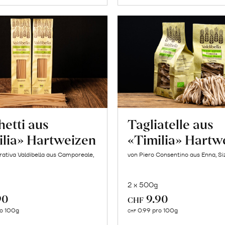
etti aus
Tagliatelle aus
ilia» Hartweizen
«Timilia» Hartw
ativa Valdibella aus Camporeale,
von Piero Consentino aus Enna, Siz
2 x 500g
90
9.90
CHF
In
In
ro 100g
0.99 pro 100g
CHF
den
den