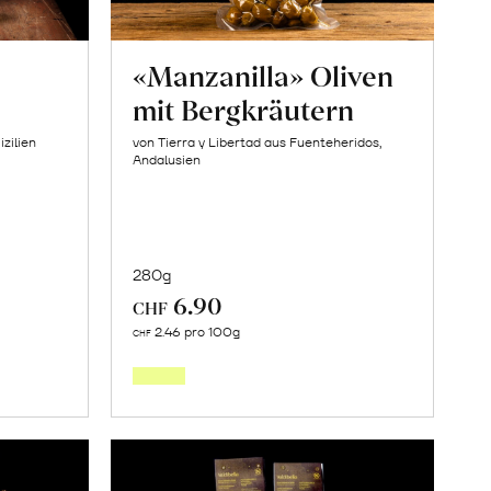
«Manzanilla» Oliven
mit Bergkräutern
izilien
von Tierra y Libertad aus Fuenteheridos,
Andalusien
280g
6.90
CHF
In
2.46 pro 100g
CHF
den
orb
Warenkorb