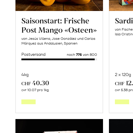
Saisonstart: Frische
Sardi
Post Mango «Osteen»
von Fische
Isla Cristi
von Jesús Villena, Jose González und Carlos
Márquez aus Andalusien, Spanien
Postversand
noch
775
von 800
4kg
2 x 120g
40.30
12
CHF
CHF
Mehr
10.07 pro 1kg
5.38 pr
CHF
CHF
über
Saisonstart:
Frische
Post