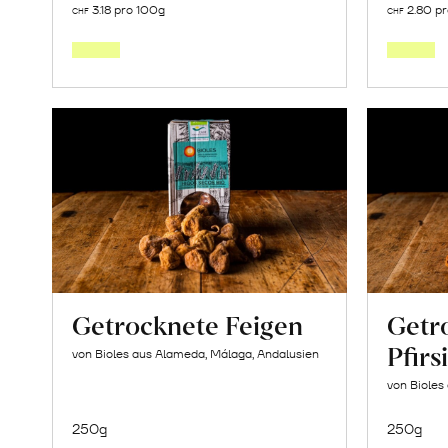
3.18 pro 100g
2.80 p
CHF
CHF
den
Warenkorb
Getrocknete Feigen
Getr
Pfirs
von Bioles aus Alameda, Málaga, Andalusien
von Bioles
250g
250g