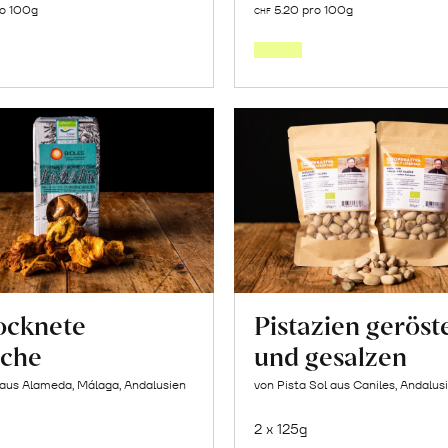
ro 100g
5.20 pro 100g
CHF
den
den
Warenkorb
Warenk
ocknete
Pistazien geröst
iche
und gesalzen
 aus Alameda, Málaga, Andalusien
von Pista Sol aus Caniles, Andalus
2 x 125g