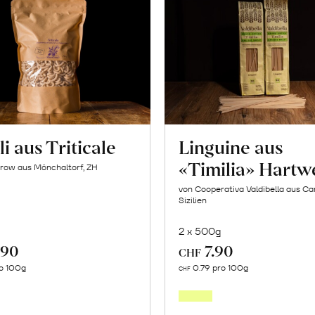
i aus Triticale
Linguine aus
«Timilia» Hartw
row aus Mönchaltorf, ZH
von Cooperativa Valdibella aus C
Sizilien
2 x 500g
.90
7.90
CHF
In
In
o 100g
0.79 pro 100g
CHF
den
den
Warenkorb
Warenk