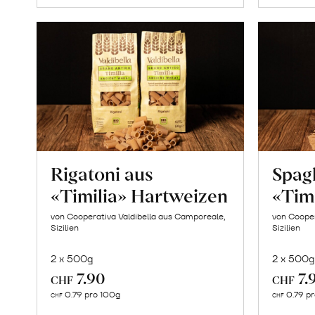
Rigatoni aus
Spagh
«Timilia» Hartweizen
«Tim
von Cooperativa Valdibella aus Camporeale,
von Cooper
Sizilien
Sizilien
2 x 500g
2 x 500g
7.90
7.
CHF
CHF
In
0.79 pro 100g
0.79 p
CHF
CHF
den