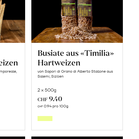
Busiate aus «Timilia»
eizen
Hartweizen
amporeale,
von Sapori di Grano di Alberto Stallone aus
Salemi, Sizilien
2 x 500g
9.40
CHF
In
0.94 pro 100g
CHF
den
orb
Warenkorb