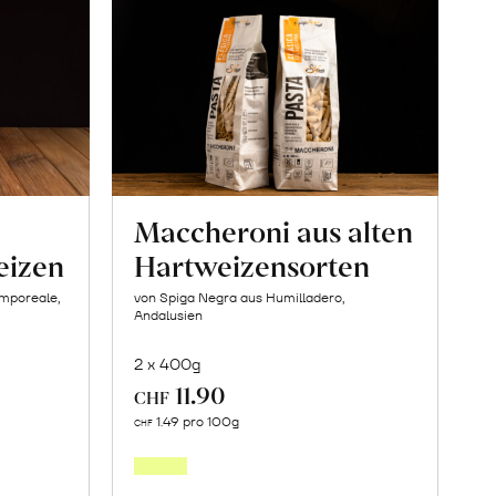
Maccheroni aus alten
eizen
Hartweizensorten
amporeale,
von Spiga Negra aus Humilladero,
Andalusien
2 x 400g
11.90
CHF
In
1.49 pro 100g
CHF
den
orb
Warenkorb