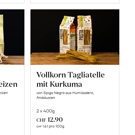
Vollkorn Tagliatelle
eizen
mit Kurkuma
ilien
von Spiga Negra aus Humilladero,
Andalusien
2 x 400g
12.90
CHF
In
1.61 pro 100g
CHF
den