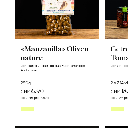
Mango
«Osteen»
erfahren
«Manzanilla» Oliven
Getr
nature
Toma
von Tierra y Libertad aus Fuenteheridos,
von Antica
Andalusien
280g
2 x 314m
6.90
18
CHF
CHF
In
2.46 pro 100g
2.99 p
CHF
CHF
den
Warenkorb