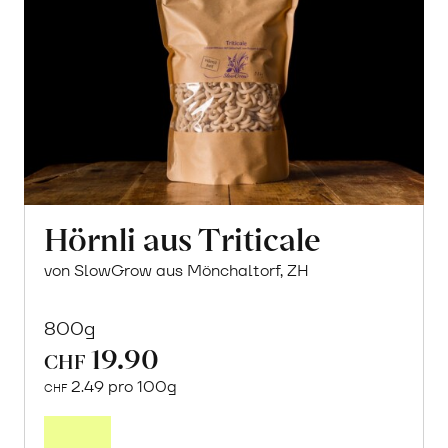
Hörnli aus Triticale
von SlowGrow aus Mönchaltorf, ZH
800g
19.90
CHF
2.49 pro 100g
CHF
In
den