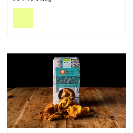
In
den
Warenkorb