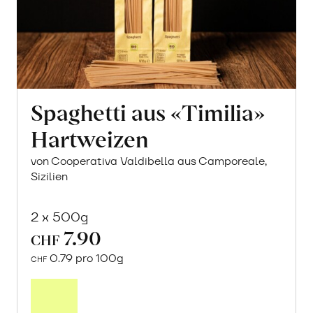
Spaghetti aus «Timilia»
Hartweizen
von Cooperativa Valdibella aus Camporeale,
Sizilien
2 x 500g
7.90
CHF
0.79 pro 100g
CHF
In
den
Warenkorb