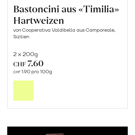
Bastoncini aus «Timilia»
Hartweizen
von Cooperativa Valdibella aus Camporeale,
Sizilien
2 x 200g
7.60
CHF
1.90 pro 100g
CHF
In
den
Warenkorb