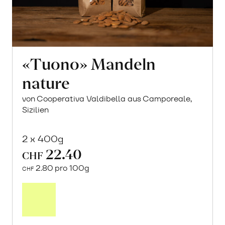
«Tuono» Mandeln
nature
von Cooperativa Valdibella aus Camporeale,
Sizilien
2 x 400g
22.40
CHF
2.80 pro 100g
CHF
In
den
Warenkorb