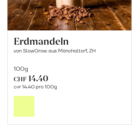
Erdmandeln
von SlowGrow aus Mönchaltorf, ZH
100g
14.40
CHF
14.40 pro 100g
CHF
In
den
Warenkorb