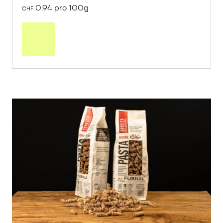
0.94 pro 100g
CHF
In
den
Warenkorb