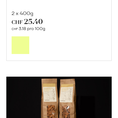
2 x 400g
25.40
CHF
3.18 pro 100g
CHF
In
den
Warenkorb