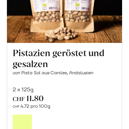
Pistazien geröstet und
gesalzen
von Pista Sol aus Caniles, Andalusien
2 x 125g
11.80
CHF
4.72 pro 100g
CHF
In
den
Warenkorb