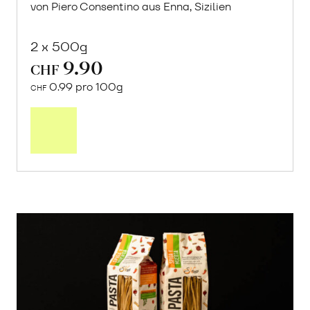
von Piero Consentino aus Enna, Sizilien
2 x 500g
9.90
CHF
0.99 pro 100g
CHF
In
den
Warenkorb