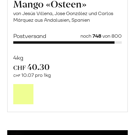
Mango «Osteen»
von Jesús Villena, Jose González und Carlos
Márquez aus Andalusien, Spanien
Postversand
noch
748
von 800
4kg
40.30
CHF
10.07 pro 1kg
CHF
Mehr
über
Saisonstart:
Frische
Post
Mango
«Osteen»
erfahren