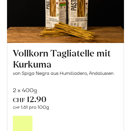
Vollkorn Tagliatelle mit
Kurkuma
von Spiga Negra aus Humilladero, Andalusien
2 x 400g
12.90
CHF
1.61 pro 100g
CHF
In
den
Warenkorb