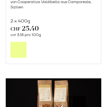
von Cooperativa Valdibella aus Camporeale,
Sizilien
2 x 400g
25.40
CHF
3.18 pro 100g
CHF
In
den
Warenkorb