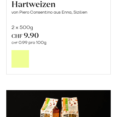
Hartweizen
von Piero Consentino aus Enna, Sizilien
2 x 500g
9.90
CHF
0.99 pro 100g
CHF
In
den
Warenkorb