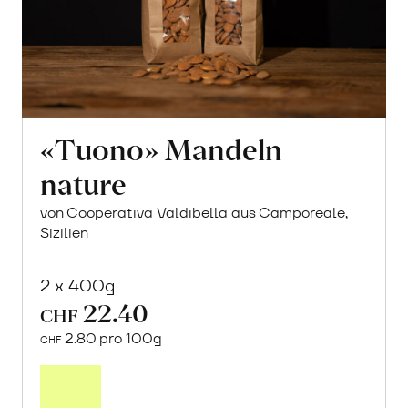
«Tuono» Mandeln
nature
von Cooperativa Valdibella aus Camporeale,
Sizilien
2 x 400g
22.40
CHF
2.80 pro 100g
CHF
In
den
Warenkorb