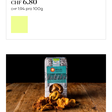
6.80
CHF
1.94 pro 100g
CHF
In
den
Warenkorb