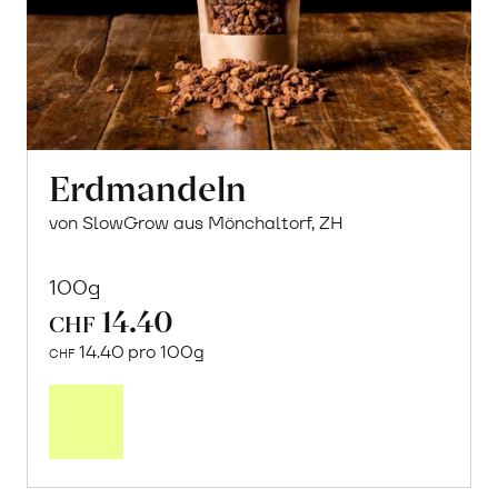
Erdmandeln
von SlowGrow aus Mönchaltorf, ZH
100g
14.40
CHF
14.40 pro 100g
CHF
In
den
Warenkorb