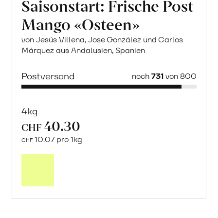
Saisonstart: Frische Post
Mango «Osteen»
von Jesús Villena, Jose González und Carlos
Márquez aus Andalusien, Spanien
Postversand
noch
731
von 800
4kg
40.30
CHF
10.07 pro 1kg
CHF
Mehr
über
Saisonstart:
Frische
Post
Mango