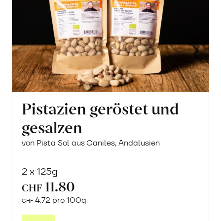
Pistazien geröstet und
gesalzen
von Pista Sol aus Caniles, Andalusien
2 x 125g
11.80
CHF
4.72 pro 100g
CHF
In
den