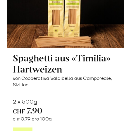
Spaghetti aus «Timilia»
Hartweizen
von Cooperativa Valdibella aus Camporeale,
Sizilien
2 x 500g
7.90
CHF
0.79 pro 100g
CHF
In
den