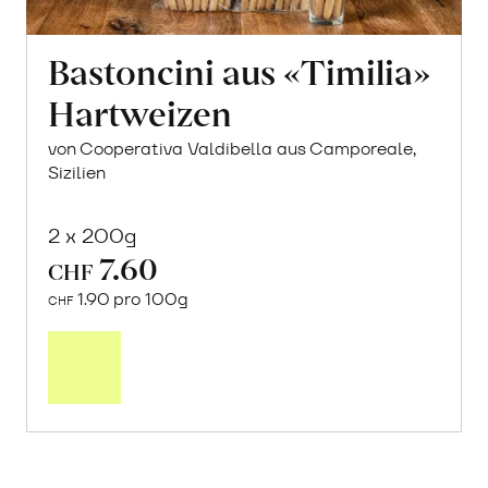
Bastoncini aus «Timilia»
Hartweizen
von Cooperativa Valdibella aus Camporeale,
Sizilien
2 x 200g
7.60
CHF
1.90 pro 100g
CHF
In
den
Warenkorb