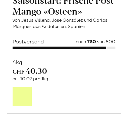
Mango «Osteen»
von Jesús Villena, Jose González und Carlos
Márquez aus Andalusien, Spanien
Postversand
noch
730
von 800
4kg
40.30
CHF
10.07 pro 1kg
CHF
Mehr
über
Saisonstart:
Frische
Post
Mango
«Osteen»