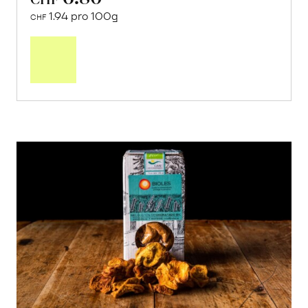
1.94 pro 100g
CHF
In
den
Warenkorb