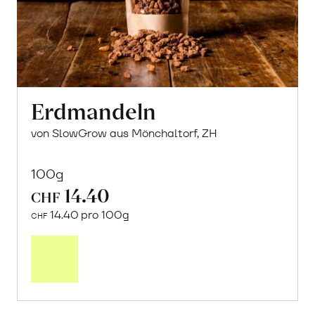
Erdmandeln
von SlowGrow aus Mönchaltorf, ZH
100g
14.40
CHF
14.40 pro 100g
CHF
In
den
Warenkorb