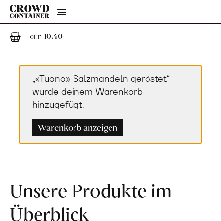
Menu
1
1 Artikel im Warenkorb
10.40
CHF
„«Tuono» Salzmandeln geröstet“
wurde deinem Warenkorb
hinzugefügt.
Warenkorb anzeigen
Unsere Produkte im
Überblick