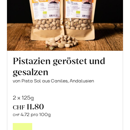
Pistazien geröstet und
gesalzen
von Pista Sol aus Caniles, Andalusien
2 x 125g
11.80
CHF
4.72 pro 100g
CHF
In
den