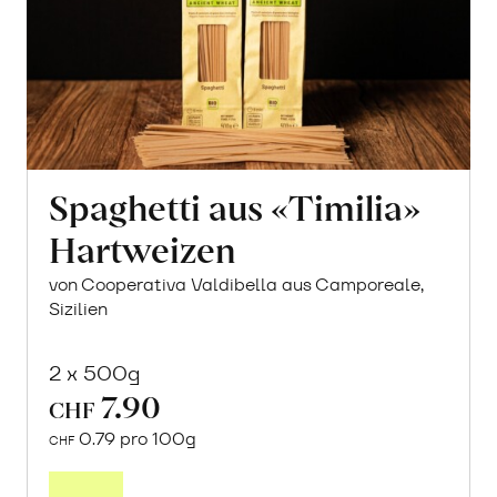
Spaghetti aus «Timilia»
Hartweizen
von Cooperativa Valdibella aus Camporeale,
Sizilien
2 x 500g
7.90
CHF
0.79 pro 100g
CHF
In
den