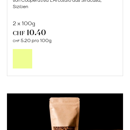
von Cooperativa L’Arcolaio aus Siracusa,
Sizilien
2 x 100g
10.40
CHF
5.20 pro 100g
CHF
In
den
Warenkorb