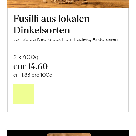
Fusilli aus lokalen
Dinkelsorten
von Spiga Negra aus Humilladero, Andalusien
2 x 400g
14.60
CHF
1.83 pro 100g
CHF
In
den
Warenkorb