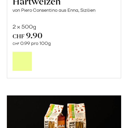
Hartweizen
von Piero Consentino aus Enna, Sizilien
2 x 500g
9.90
CHF
0.99 pro 100g
CHF
In
den
Warenkorb