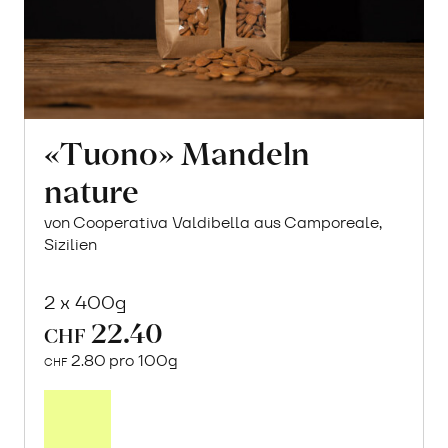
«Tuono» Mandeln
nature
von Cooperativa Valdibella aus Camporeale,
Sizilien
2 x 400g
22.40
CHF
2.80 pro 100g
CHF
In
den
Warenkorb