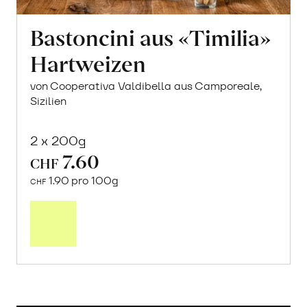
Bastoncini aus «Timilia»
Hartweizen
von Cooperativa Valdibella aus Camporeale,
Sizilien
2 x 200g
7.60
CHF
1.90 pro 100g
CHF
In
den
Warenkorb