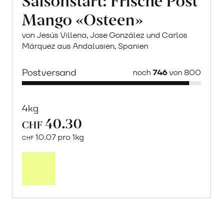
Mango «Osteen»
von Jesús Villena, Jose González und Carlos
Márquez aus Andalusien, Spanien
Postversand
noch
746
von 800
4kg
40.30
CHF
10.07 pro 1kg
CHF
Mehr
über
Saisonstart:
Frische
Post
Mango
«Osteen»