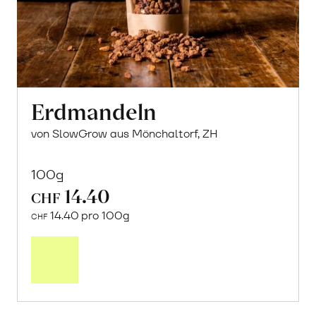
Erdmandeln
von SlowGrow aus Mönchaltorf, ZH
100g
14.40
CHF
14.40 pro 100g
CHF
In
den
Warenkorb