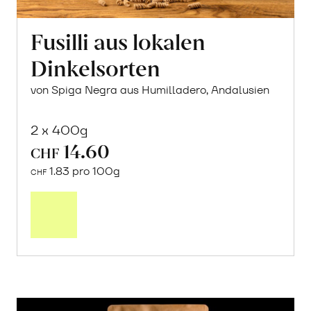
Fusilli aus lokalen
Dinkelsorten
von Spiga Negra aus Humilladero, Andalusien
2 x 400g
14.60
CHF
1.83 pro 100g
CHF
In
den
Warenkorb