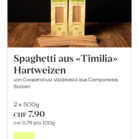
Spaghetti aus «Timilia»
Hartweizen
von Cooperativa Valdibella aus Camporeale,
Sizilien
2 x 500g
7.90
CHF
0.79 pro 100g
CHF
In
den