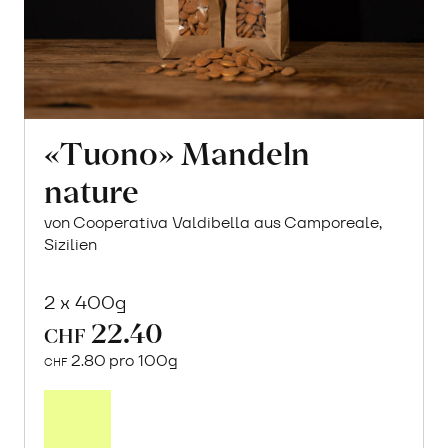
«Tuono» Mandeln
nature
von Cooperativa Valdibella aus Camporeale,
Sizilien
2 x 400g
22.40
CHF
2.80 pro 100g
CHF
In
den
Warenkorb