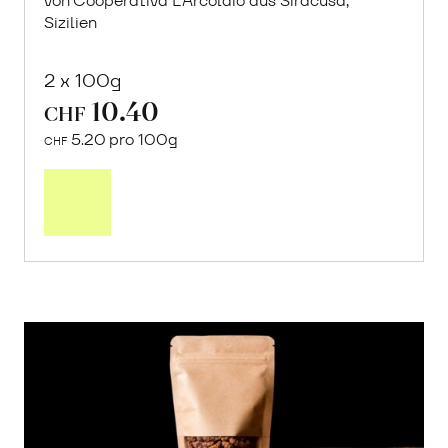
von Cooperativa L’Arcolaio aus Siracusa,
Sizilien
2 x 100g
10.40
CHF
5.20 pro 100g
CHF
In
den
Warenkorb