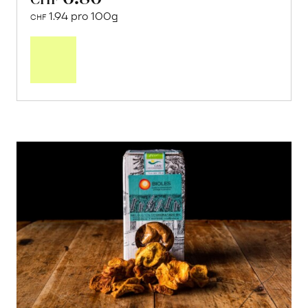
1.94 pro 100g
CHF
In
den
Warenkorb