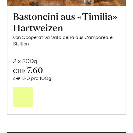
Bastoncini aus «Timilia»
Hartweizen
von Cooperativa Valdibella aus Camporeale,
Sizilien
2 x 200g
7.60
CHF
1.90 pro 100g
CHF
In
den
Warenkorb