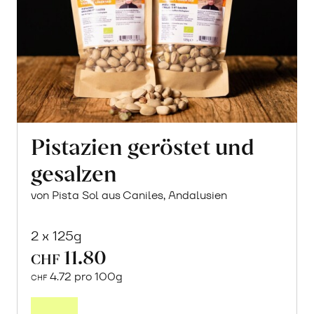
Pistazien geröstet und
gesalzen
von Pista Sol aus Caniles, Andalusien
2 x 125g
11.80
CHF
4.72 pro 100g
CHF
In
den