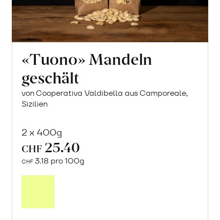
«Tuono» Mandeln
geschält
von Cooperativa Valdibella aus Camporeale,
Sizilien
2 x 400g
25.40
CHF
3.18 pro 100g
CHF
In
den
Warenkorb