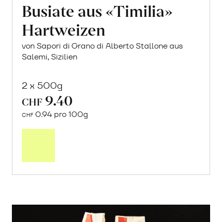
Busiate aus «Timilia»
Hartweizen
von Sapori di Grano di Alberto Stallone aus
Salemi, Sizilien
2 x 500g
9.40
CHF
0.94 pro 100g
CHF
In
den
Warenkorb