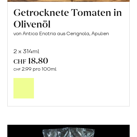
Getrocknete Tomaten in
Olivenöl
von Antica Enotria aus Cerignola, Apulien
2 x 314ml
18.80
CHF
2.99 pro 100ml
CHF
In
den
Warenkorb