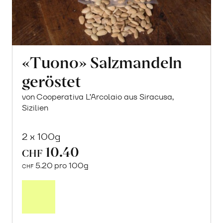
«Tuono» Salzmandeln
geröstet
von Cooperativa L’Arcolaio aus Siracusa,
Sizilien
2 x 100g
10.40
CHF
5.20 pro 100g
CHF
In
den
Warenkorb