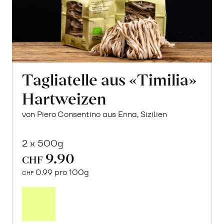
Tagliatelle aus «Timilia»
Hartweizen
von Piero Consentino aus Enna, Sizilien
2 x 500g
9.90
CHF
0.99 pro 100g
CHF
In
den
Warenkorb