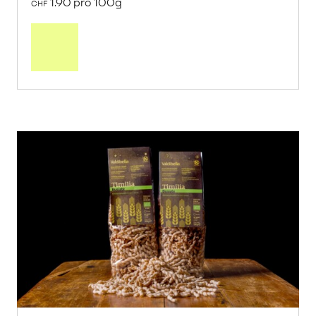
1.90 pro 100g
CHF
In
den
Warenkorb