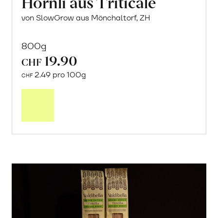
Hörnli aus Triticale
von SlowGrow aus Mönchaltorf, ZH
800g
19.90
CHF
2.49 pro 100g
CHF
In
den
Warenkorb