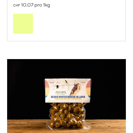
10.07 pro 1kg
CHF
Mehr
über
Saisonstart:
Frische
Post
Mango
«Osteen»
erfahren