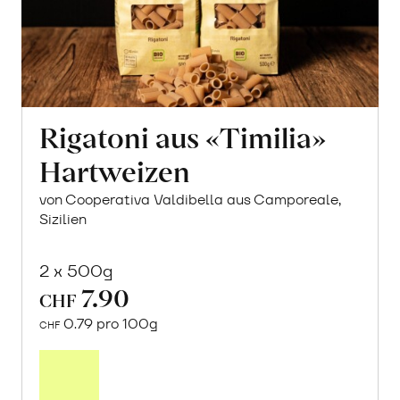
Rigatoni aus «Timilia»
Hartweizen
von Cooperativa Valdibella aus Camporeale,
Sizilien
2 x 500g
7.90
CHF
0.79 pro 100g
CHF
In
den
Warenkorb