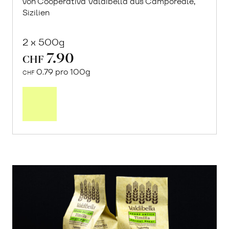
von Cooperativa Valdibella aus Camporeale,
Sizilien
2 x 500g
7.90
CHF
0.79 pro 100g
CHF
In
den
Warenkorb