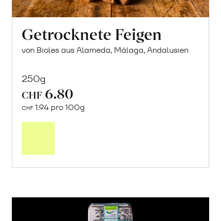
Getrocknete Feigen
von Bioles aus Alameda, Málaga, Andalusien
250g
6.80
CHF
1.94 pro 100g
CHF
In
den
Warenkorb