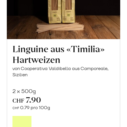
Linguine aus «Timilia»
Hartweizen
von Cooperativa Valdibella aus Camporeale,
Sizilien
2 x 500g
7.90
CHF
0.79 pro 100g
CHF
In
den
Warenkorb