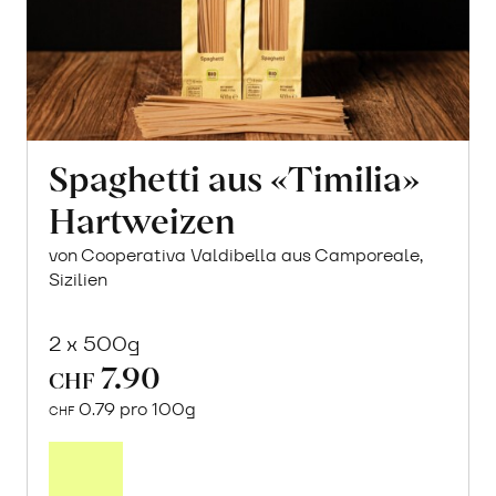
Spaghetti aus «Timilia»
Hartweizen
von Cooperativa Valdibella aus Camporeale,
Sizilien
2 x 500g
7.90
CHF
0.79 pro 100g
CHF
In
den
Warenkorb