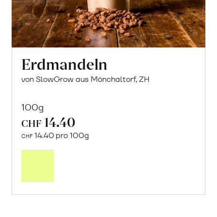
Erdmandeln
von SlowGrow aus Mönchaltorf, ZH
100g
14.40
CHF
14.40 pro 100g
CHF
In
den
Warenkorb