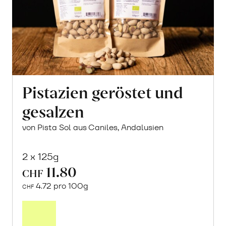
Pistazien geröstet und
gesalzen
von Pista Sol aus Caniles, Andalusien
2 x 125g
11.80
CHF
4.72 pro 100g
CHF
In
den
Warenkorb