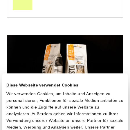
Warenkorb
Diese Webseite verwendet Cookies
Verpasse keine
Wir verwenden Cookies, um Inhalte und Anzeigen zu
personalisieren, Funktionen für soziale Medien anbieten zu
Sammelbestellung
!
können und die Zugriffe auf unsere Website zu
Maccheroni aus alten
analysieren. Außerdem geben wir Informationen zu Ihrer
Willst du benachrichtigt werden, wenn
Verwendung unserer Website an unsere Partner für soziale
Hartweizensorten
wir eine Sammelbestellung machen
Medien, Werbung und Analysen weiter. Unsere Partner