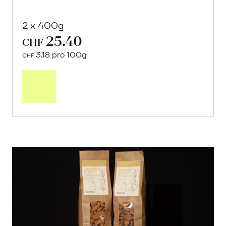
2 x 400g
25.40
CHF
3.18 pro 100g
CHF
In
den
Warenkorb