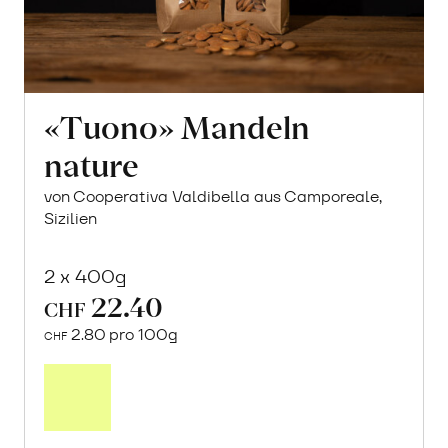
«Tuono» Mandeln
nature
von Cooperativa Valdibella aus Camporeale,
Sizilien
2 x 400g
22.40
CHF
2.80 pro 100g
CHF
In
den
Warenkorb