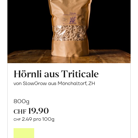
Hörnli aus Triticale
von SlowGrow aus Mönchaltorf, ZH
800g
19.90
CHF
2.49 pro 100g
CHF
In
den