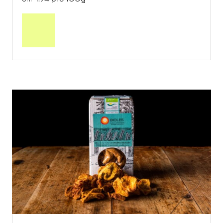
In
den
Warenkorb