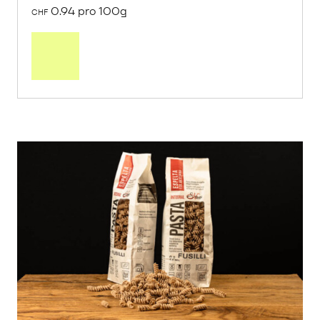
0.94 pro 100g
CHF
In
den
Warenkorb