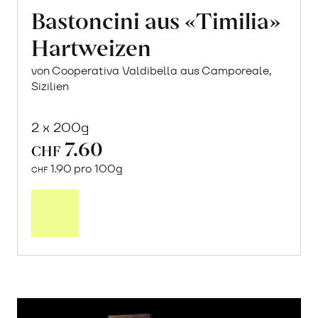
Bastoncini aus «Timilia»
Hartweizen
von Cooperativa Valdibella aus Camporeale,
Sizilien
2 x 200g
7.60
CHF
1.90 pro 100g
CHF
In
den
Warenkorb