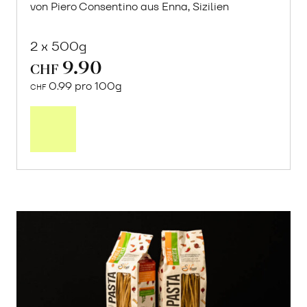
von Piero Consentino aus Enna, Sizilien
2 x 500g
9.90
CHF
0.99 pro 100g
CHF
In
den
Warenkorb