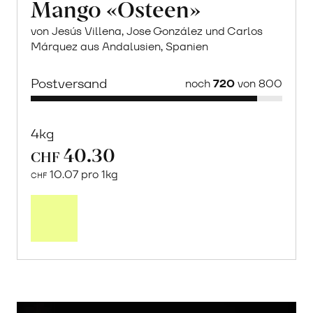
Mango «Osteen»
von Jesús Villena, Jose González und Carlos
Márquez aus Andalusien, Spanien
Postversand
noch
720
von 800
4kg
40.30
CHF
10.07 pro 1kg
CHF
Mehr
über
Saisonstart:
Frische
Post
Mango
«Osteen»
erfahren