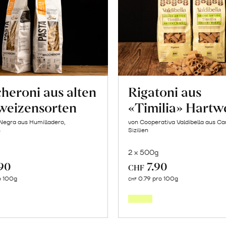
heroni aus alten
Rigatoni aus
weizensorten
«Timilia» Hartw
Negra aus Humilladero,
von Cooperativa Valdibella aus C
n
Sizilien
2 x 500g
.90
7.90
CHF
In
In
o 100g
0.79 pro 100g
CHF
den
den
Warenkorb
Warenk