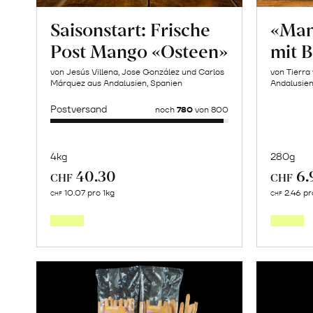
Saisonstart: Frische
«Man
Post Mango «Osteen»
mit 
von Jesús Villena, Jose González und Carlos
von Tierra
Márquez aus Andalusien, Spanien
Andalusie
Postversand
noch
780
von 800
4kg
280g
40.30
6.
CHF
CHF
Mehr
10.07 pro 1kg
2.46 pr
CHF
CHF
über
Saisonstart:
Frische
Post
Mango