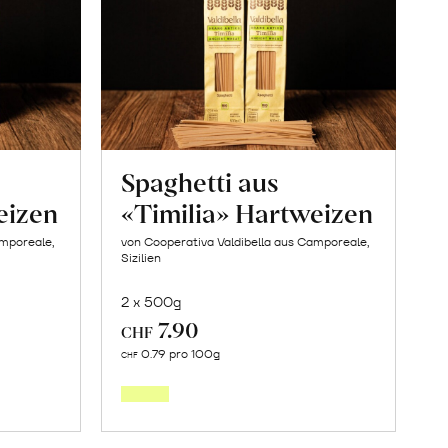
Spaghetti aus
eizen
«Timilia» Hartweizen
amporeale,
von Cooperativa Valdibella aus Camporeale,
Sizilien
2 x 500g
7.90
CHF
In
0.79 pro 100g
CHF
den
orb
Warenkorb