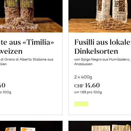
te aus «Timilia»
Fusilli aus lokal
weizen
Dinkelsorten
 di Grano di Alberto Stallone aus
von Spiga Negra aus Humilladero,
ilien
Andalusien
2 x 400g
40
14.60
CHF
In
In
ro 100g
1.83 pro 100g
CHF
den
den
Warenkorb
Warenk