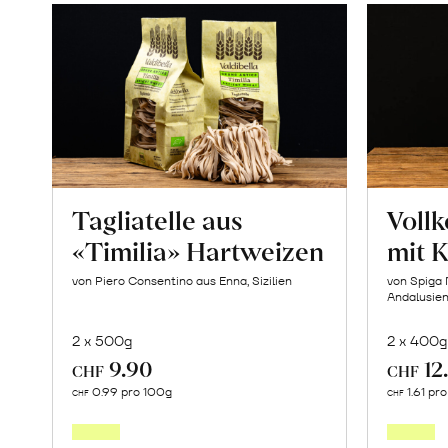
Tagliatelle aus
Vollk
«Timilia» Hartweizen
mit 
von Piero Consentino aus Enna, Sizilien
von Spiga 
Andalusie
2 x 500g
2 x 400g
9.90
12
CHF
CHF
In
0.99 pro 100g
1.61 pr
CHF
CHF
den
Warenkorb