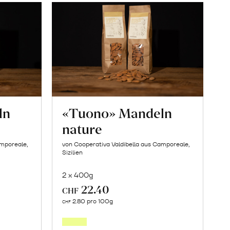
ln
«Tuono» Mandeln
nature
amporeale,
von Cooperativa Valdibella aus Camporeale,
Sizilien
2 x 400g
22.40
CHF
In
2.80 pro 100g
CHF
den
orb
Warenkorb