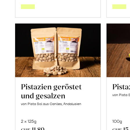
den
Warenkorb
Pistazien geröstet
Pist
und gesalzen
von Pista 
von Pista Sol aus Caniles, Andalusien
2 x 125g
100g
11.80
15
CHF
CHF