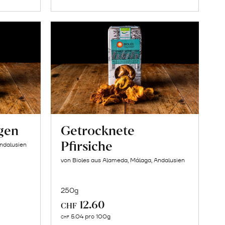
gen
Getrocknete
Pfirsiche
Andalusien
von Bioles aus Alameda, Málaga, Andalusien
250g
12.60
CHF
In
5.04 pro 100g
CHF