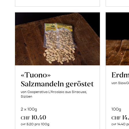
«Tuono»
Erdm
Salzmandeln geröstet
von SlowG
von Cooperativa L’Arcolaio aus Siracusa,
Sizilien
2 x 100g
100g
10.40
14
CHF
CHF
In
5.20 pro 100g
14.40 p
CHF
CHF