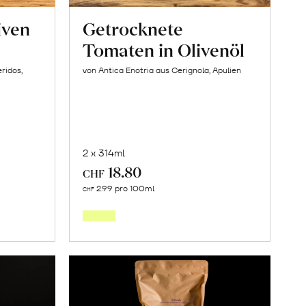
iven
Getrocknete
Tomaten in Olivenöl
ridos,
von Antica Enotria aus Cerignola, Apulien
2 x 314ml
18.80
CHF
In
2.99 pro 100ml
CHF
den
orb
Warenkorb