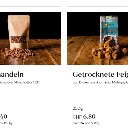
andeln
Getrocknete Fei
row aus Mönchaltorf, ZH
von Bioles aus Alameda, Málaga, 
250g
.40
6.80
CHF
In
In
ro 100g
1.94 pro 100g
CHF