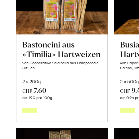
«Osteen»
erfahren
Bastoncini aus
Busia
«Timilia» Hartweizen
Hart
von Cooperativa Valdibella aus Camporeale,
von Sapori
Sizilien
Salemi, Siz
2 x 200g
2 x 500g
7.60
9.
CHF
CHF
In
1.90 pro 100g
0.94 p
CHF
CHF
den
Warenkorb