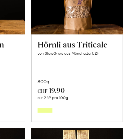
en
Hörnli aus Triticale
von SlowGrow aus Mönchaltorf, ZH
800g
19.90
CHF
In
2.49 pro 100g
CHF
den
orb
Warenkorb