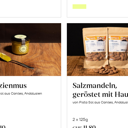
den
den
Warenkorb
Warenk
azienmus
Salzmandeln,
geröstet mit Hau
Sol aus Caniles, Andalusien
von Pista Sol aus Caniles, Andalus
2 x 125g
.10
11.80
CHF