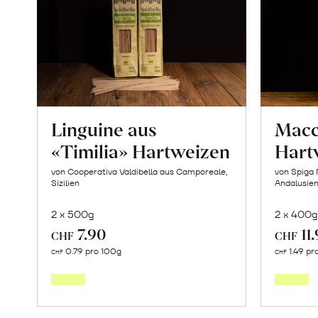
Linguine aus
Macc
«Timilia» Hartweizen
Hart
von Cooperativa Valdibella aus Camporeale,
von Spiga 
Sizilien
Andalusie
2 x 500g
2 x 400g
7.90
11
CHF
CHF
In
0.79 pro 100g
1.49 pr
CHF
CHF
den
Warenkorb