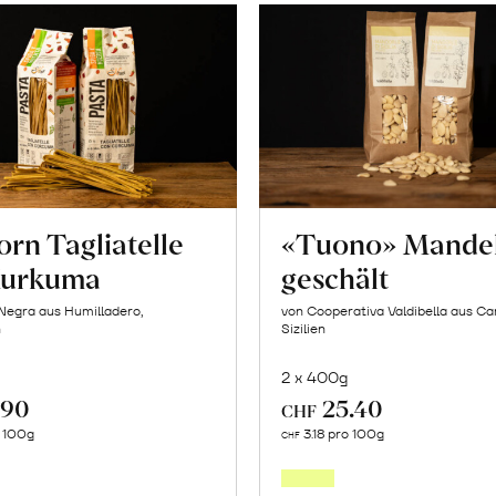
orn Tagliatelle
«Tuono» Mande
Kurkuma
geschält
Negra aus Humilladero,
von Cooperativa Valdibella aus C
n
Sizilien
2 x 400g
.90
25.40
CHF
In
In
o 100g
3.18 pro 100g
CHF
den
den
Warenkorb
Warenk