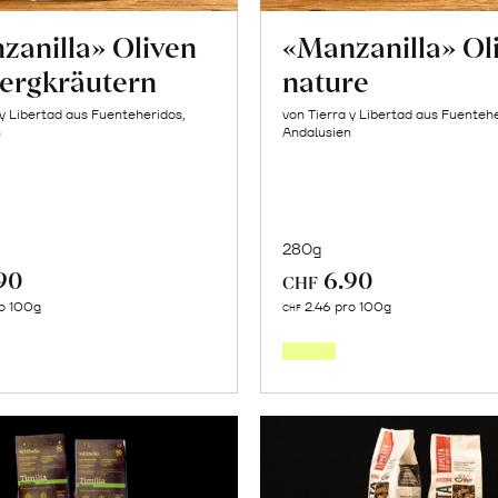
zanilla» Oliven
«Manzanilla» Ol
Bergkräutern
nature
 y Libertad aus Fuenteheridos,
von Tierra y Libertad aus Fuentehe
n
Andalusien
280g
90
6.90
CHF
In
In
o 100g
2.46 pro 100g
CHF
den
den
Warenkorb
Warenk