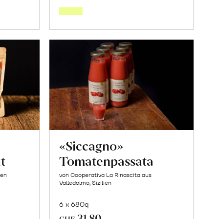
den
orb
Warenkorb
«Siccagno»
t
Tomatenpassata
ien
von Cooperativa La Rinascita aus
Valledolmo, Sizilien
6 x 680g
31.80
CHF