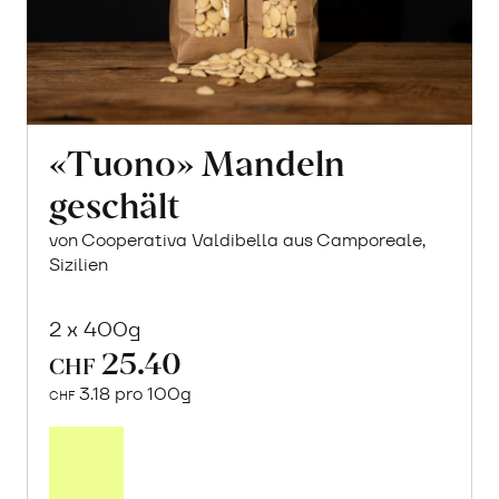
«Tuono» Mandeln
geschält
von Cooperativa Valdibella aus Camporeale,
Sizilien
2 x 400g
25.40
CHF
3.18 pro 100g
CHF
In
den
Warenkorb