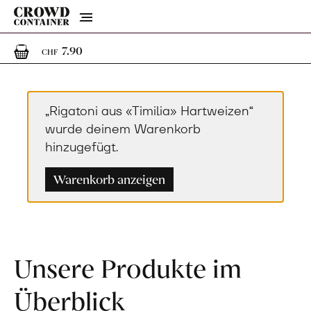
Menu
1
1 Artikel im Warenkorb
7.90
CHF
„Rigatoni aus «Timilia» Hartweizen“
wurde deinem Warenkorb
hinzugefügt.
Warenkorb anzeigen
Unsere Produkte im
Überblick