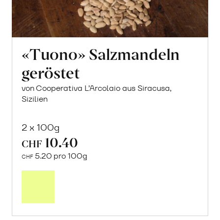
«Tuono» Salzmandeln
geröstet
von Cooperativa L’Arcolaio aus Siracusa,
Sizilien
2 x 100g
10.40
CHF
5.20 pro 100g
CHF
In
den
Warenkorb