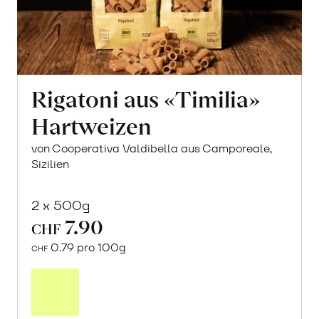
Rigatoni aus «Timilia»
Hartweizen
von Cooperativa Valdibella aus Camporeale,
Sizilien
2 x 500g
7.90
CHF
0.79 pro 100g
CHF
In
den
Warenkorb