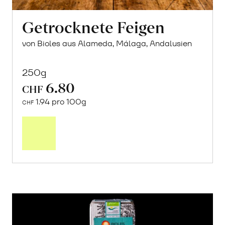
Getrocknete Feigen
von Bioles aus Alameda, Málaga, Andalusien
250g
6.80
CHF
1.94 pro 100g
CHF
In
den
Warenkorb