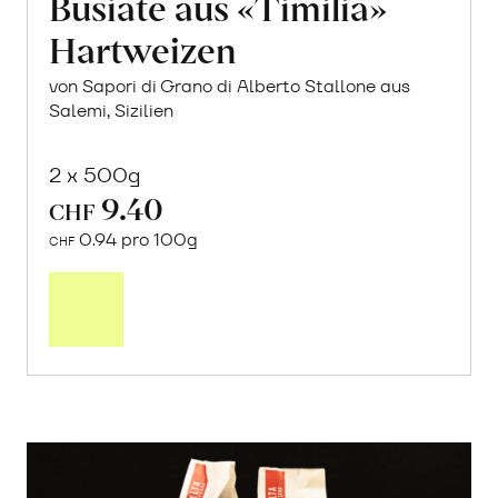
Busiate aus «Timilia»
Hartweizen
von Sapori di Grano di Alberto Stallone aus
Salemi, Sizilien
2 x 500g
9.40
CHF
0.94 pro 100g
CHF
In
den
Warenkorb