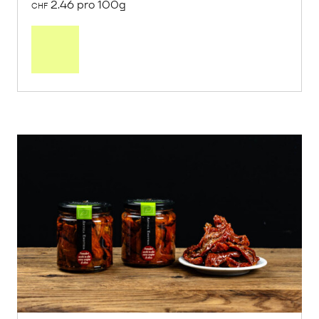
2.46 pro 100g
CHF
In
den
Warenkorb