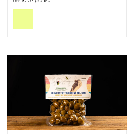
10.07 pro 1kg
CHF
Mehr
über
Saisonstart:
Frische
Post
Mango
«Osteen»
erfahren