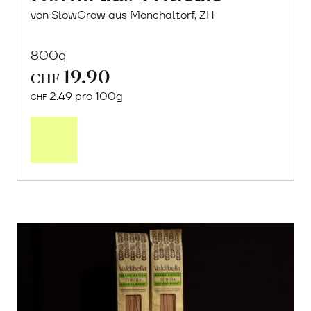
von SlowGrow aus Mönchaltorf, ZH
800g
19.90
CHF
2.49 pro 100g
CHF
In
den
Warenkorb