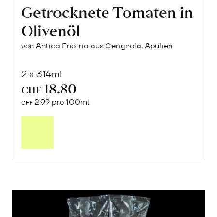
Getrocknete Tomaten in
Olivenöl
von Antica Enotria aus Cerignola, Apulien
2 x 314ml
18.80
CHF
2.99 pro 100ml
CHF
In
den
Warenkorb