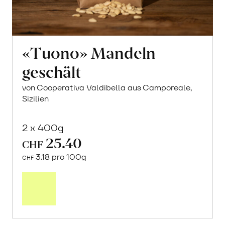
«Tuono» Mandeln
geschält
von Cooperativa Valdibella aus Camporeale,
Sizilien
2 x 400g
25.40
CHF
3.18 pro 100g
CHF
In
den
Warenkorb