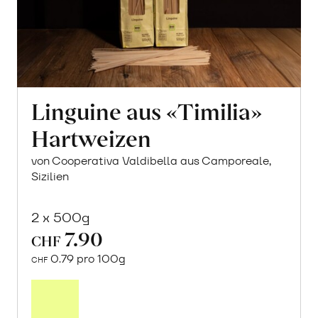
Linguine aus «Timilia»
Hartweizen
von Cooperativa Valdibella aus Camporeale,
Sizilien
2 x 500g
7.90
CHF
0.79 pro 100g
CHF
In
den
Warenkorb