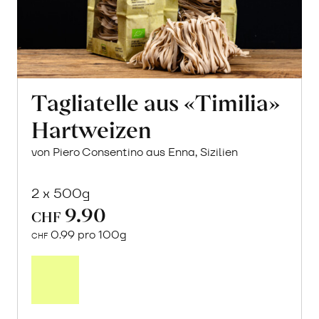
Tagliatelle aus «Timilia»
Hartweizen
von Piero Consentino aus Enna, Sizilien
2 x 500g
9.90
CHF
0.99 pro 100g
CHF
In
den
Warenkorb