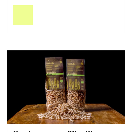
In
den
Warenkorb