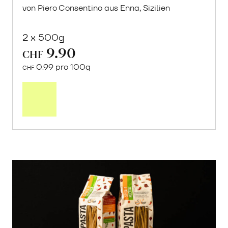
von Piero Consentino aus Enna, Sizilien
2 x 500g
9.90
CHF
0.99 pro 100g
CHF
In
den
Warenkorb