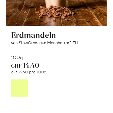
Erdmandeln
von SlowGrow aus Mönchaltorf, ZH
100g
14.40
CHF
14.40 pro 100g
CHF
In
den
Warenkorb