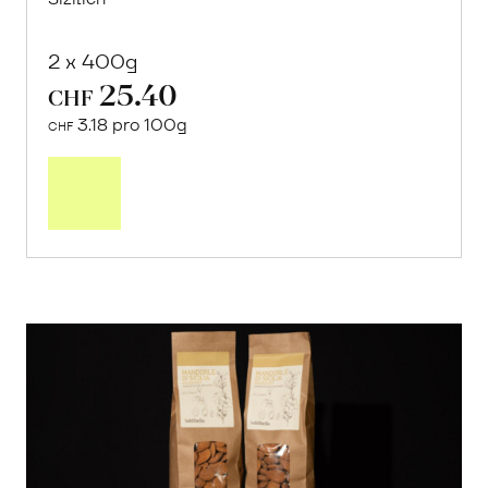
2 x 400g
25.40
CHF
3.18 pro 100g
CHF
In
den
Warenkorb