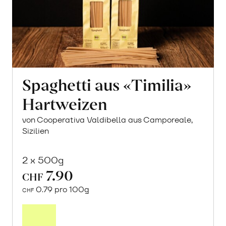
Spaghetti aus «Timilia»
Hartweizen
von Cooperativa Valdibella aus Camporeale,
Sizilien
2 x 500g
7.90
CHF
0.79 pro 100g
CHF
In
den
Warenkorb