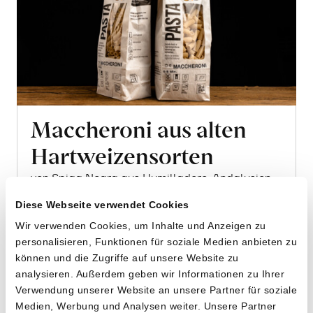
Maccheroni aus alten
Hartweizensorten
von Spiga Negra aus Humilladero, Andalusien
Diese Webseite verwendet Cookies
2 x 400g
Wir verwenden Cookies, um Inhalte und Anzeigen zu
11.90
CHF
personalisieren, Funktionen für soziale Medien anbieten zu
1.49 pro 100g
können und die Zugriffe auf unsere Website zu
CHF
In
analysieren. Außerdem geben wir Informationen zu Ihrer
den
Verwendung unserer Website an unsere Partner für soziale
Warenkorb
Medien, Werbung und Analysen weiter. Unsere Partner