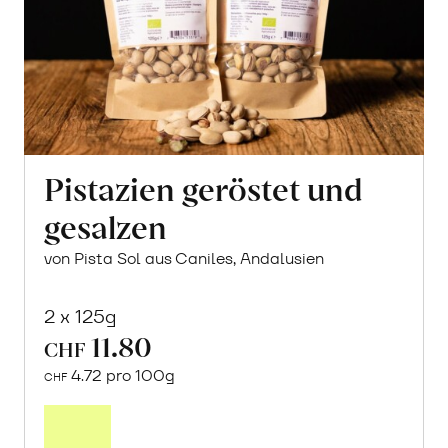
Pistazien geröstet und
gesalzen
von Pista Sol aus Caniles, Andalusien
2 x 125g
11.80
CHF
4.72 pro 100g
CHF
In
den
Warenkorb