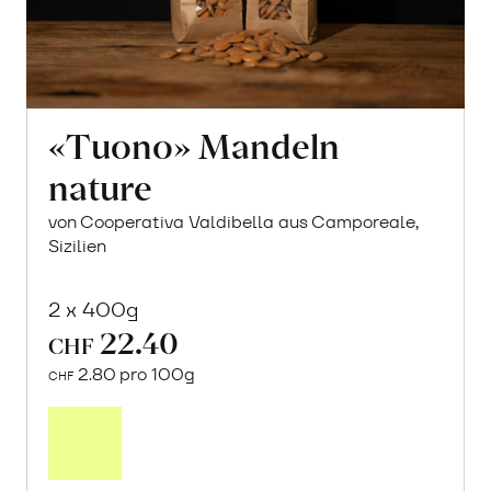
«Tuono» Mandeln
nature
von Cooperativa Valdibella aus Camporeale,
Sizilien
2 x 400g
22.40
CHF
2.80 pro 100g
CHF
In
den
Warenkorb