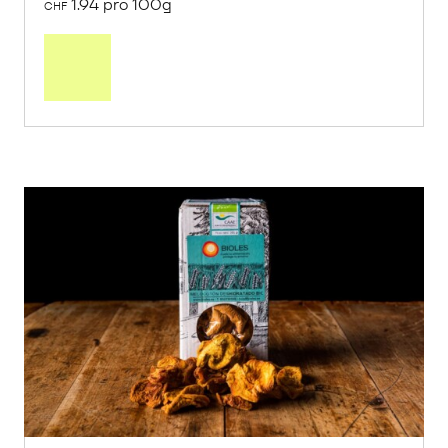
1.94 pro 100g
CHF
In
den
Warenkorb