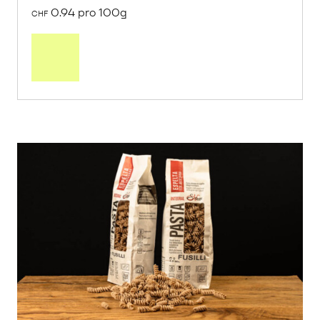
0.94 pro 100g
CHF
In
den
Warenkorb