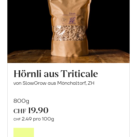
Hörnli aus Triticale
von SlowGrow aus Mönchaltorf, ZH
800g
19.90
CHF
2.49 pro 100g
CHF
In
den