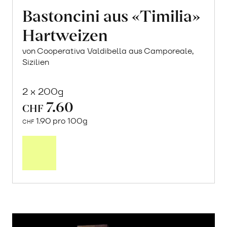
Bastoncini aus «Timilia»
Hartweizen
von Cooperativa Valdibella aus Camporeale,
Sizilien
2 x 200g
7.60
CHF
1.90 pro 100g
CHF
In
den
Warenkorb