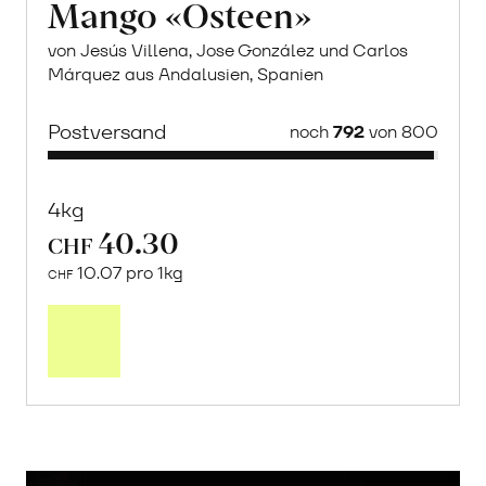
Mango «Osteen»
von Jesús Villena, Jose González und Carlos
Márquez aus Andalusien, Spanien
Postversand
noch
792
von 800
4kg
40.30
CHF
10.07 pro 1kg
CHF
Mehr
über
Saisonstart:
Frische
Post
Mango
«Osteen»