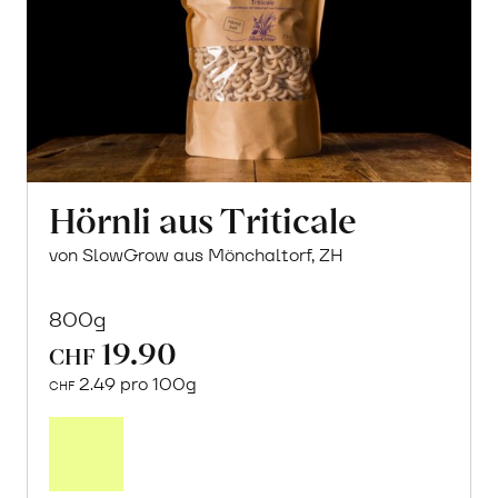
Hörnli aus Triticale
von SlowGrow aus Mönchaltorf, ZH
800g
19.90
CHF
2.49 pro 100g
CHF
In
den
Warenkorb