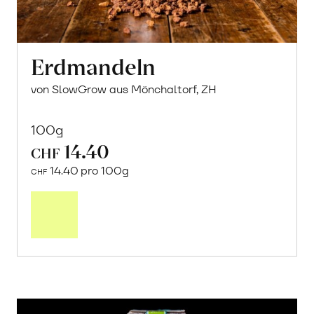
Erdmandeln
von SlowGrow aus Mönchaltorf, ZH
100g
14.40
CHF
14.40 pro 100g
CHF
In
den
Warenkorb