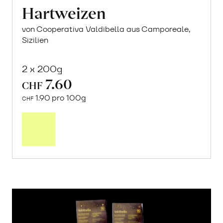
Hartweizen
von Cooperativa Valdibella aus Camporeale,
Sizilien
2 x 200g
7.60
CHF
1.90 pro 100g
CHF
In
den
Warenkorb