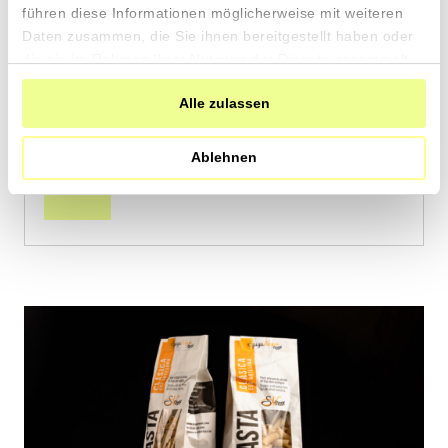
Sizilien
führen diese Informationen möglicherweise mit weiteren
Daten zusammen, die Sie ihnen bereitgestellt haben oder
die sie im Rahmen Ihrer Nutzung der Dienste gesammelt
2 x 500g
haben.
7.90
CHF
Alle zulassen
0.79 pro 100g
CHF
In
Ablehnen
den
Warenkorb