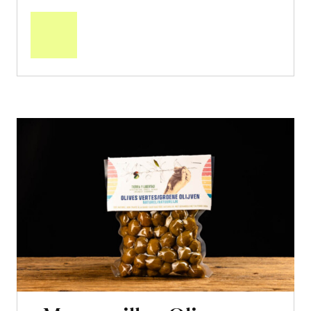
In
den
Warenkorb