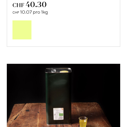
40.30
CHF
10.07 pro 1kg
CHF
Mehr
über
Saisonstart:
Frische
Post
Mango
«Osteen»
erfahren