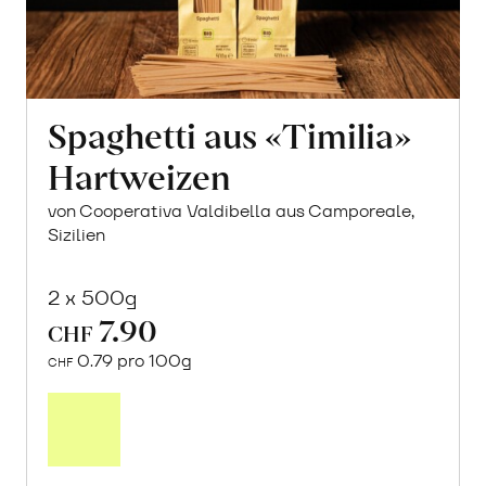
Spaghetti aus «Timilia»
Hartweizen
von Cooperativa Valdibella aus Camporeale,
Sizilien
2 x 500g
7.90
CHF
0.79 pro 100g
CHF
In
den
Warenkorb