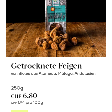
Getrocknete Feigen
von Bioles aus Alameda, Málaga, Andalusien
250g
6.80
CHF
1.94 pro 100g
CHF
In
den