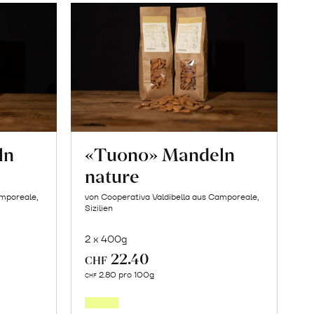
ln
«Tuono» Mandeln
nature
amporeale,
von Cooperativa Valdibella aus Camporeale,
Sizilien
2 x 400g
22.40
CHF
In
2.80 pro 100g
CHF
den
orb
Warenkorb