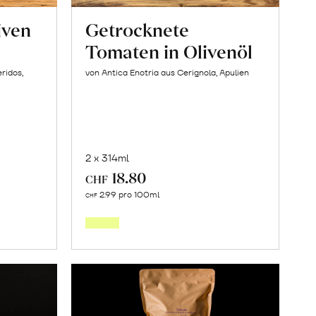
iven
Getrocknete
Tomaten in Olivenöl
ridos,
von Antica Enotria aus Cerignola, Apulien
2 x 314ml
18.80
CHF
In
2.99 pro 100ml
CHF
den
orb
Warenkorb