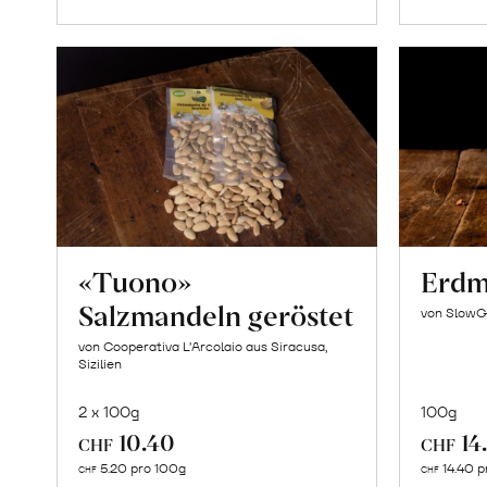
«Tuono»
Erdm
Salzmandeln geröstet
von SlowG
von Cooperativa L’Arcolaio aus Siracusa,
Sizilien
2 x 100g
100g
10.40
14
CHF
CHF
In
5.20 pro 100g
14.40 p
CHF
CHF