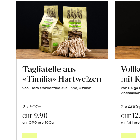
Tagliatelle aus
Vollk
«Timilia» Hartweizen
mit 
von Piero Consentino aus Enna, Sizilien
von Spiga 
Andalusie
2 x 500g
2 x 400g
9.90
12
CHF
CHF
In
0.99 pro 100g
1.61 pr
CHF
CHF
den
Warenkorb