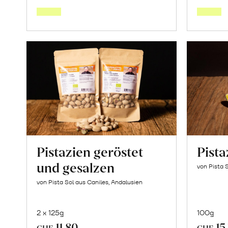
den
Warenkorb
Pistazien geröstet
Pist
und gesalzen
von Pista 
von Pista Sol aus Caniles, Andalusien
2 x 125g
100g
11.80
15
CHF
CHF