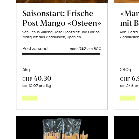
Saisonstart: Frische
«Man
Post Mango «Osteen»
mit 
von Jesús Villena, Jose González und Carlos
von Tierra
Márquez aus Andalusien, Spanien
Andalusie
Postversand
noch
787
von 800
4kg
280g
40.30
6.
CHF
CHF
Mehr
10.07 pro 1kg
2.46 pr
CHF
CHF
über
Saisonstart:
Frische
Post
Mango