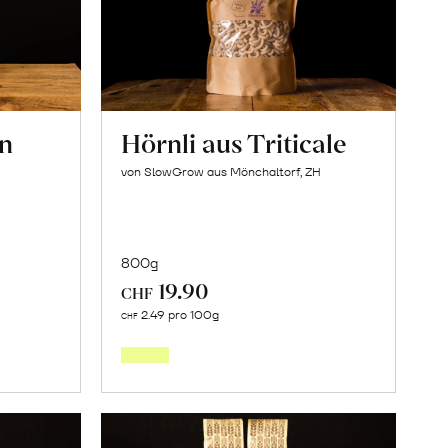
en
Hörnli aus Triticale
von SlowGrow aus Mönchaltorf, ZH
800g
19.90
CHF
In
2.49 pro 100g
CHF
den
orb
Warenkorb