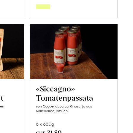
den
orb
Warenkorb
«Siccagno»
t
Tomatenpassata
ien
von Cooperativa La Rinascita aus
Valledolmo, Sizilien
6 x 680g
31.80
CHF