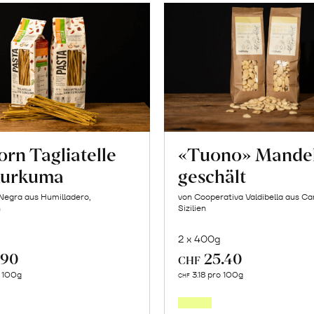
orn Tagliatelle
«Tuono» Mande
Kurkuma
geschält
Negra aus Humilladero,
von Cooperativa Valdibella aus C
n
Sizilien
2 x 400g
.90
25.40
CHF
In
In
o 100g
3.18 pro 100g
CHF
den
den
Warenkorb
Warenk