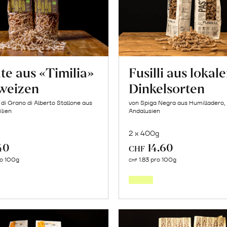
te aus «Timilia»
Fusilli aus lokal
weizen
Dinkelsorten
 di Grano di Alberto Stallone aus
von Spiga Negra aus Humilladero,
ilien
Andalusien
2 x 400g
40
14.60
CHF
In
In
ro 100g
1.83 pro 100g
CHF
den
den
Warenkorb
Warenk