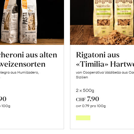
heroni aus alten
Rigatoni aus
weizensorten
«Timilia» Hartw
Negra aus Humilladero,
von Cooperativa Valdibella aus C
n
Sizilien
2 x 500g
.90
7.90
CHF
In
In
o 100g
0.79 pro 100g
CHF
den
den
Warenkorb
Warenk