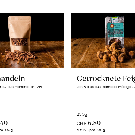
andeln
Getrocknete Fei
row aus Mönchaltorf, ZH
von Bioles aus Alameda, Málaga, 
250g
.40
6.80
CHF
In
In
ro 100g
1.94 pro 100g
CHF