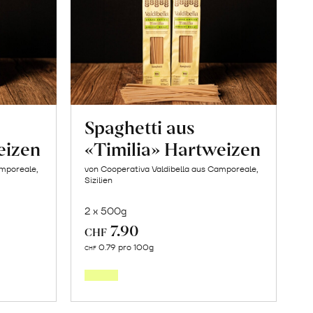
Spaghetti aus
eizen
«Timilia» Hartweizen
amporeale,
von Cooperativa Valdibella aus Camporeale,
Sizilien
2 x 500g
7.90
CHF
In
0.79 pro 100g
CHF
den
orb
Warenkorb