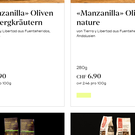
zanilla» Oliven
«Manzanilla» Ol
Bergkräutern
nature
 y Libertad aus Fuenteheridos,
von Tierra y Libertad aus Fuentehe
n
Andalusien
280g
90
6.90
CHF
In
In
o 100g
2.46 pro 100g
CHF
den
den
Warenkorb
Warenk