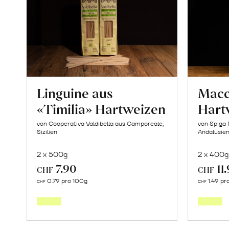
Linguine aus
Macc
«Timilia» Hartweizen
Hart
von Cooperativa Valdibella aus Camporeale,
von Spiga 
Sizilien
Andalusie
2 x 500g
2 x 400g
7.90
11
CHF
CHF
In
0.79 pro 100g
1.49 pr
CHF
CHF
den
Warenkorb