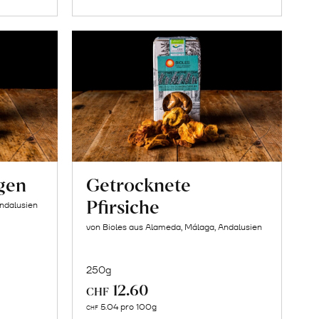
gen
Getrocknete
Pfirsiche
Andalusien
von Bioles aus Alameda, Málaga, Andalusien
250g
12.60
CHF
In
5.04 pro 100g
CHF