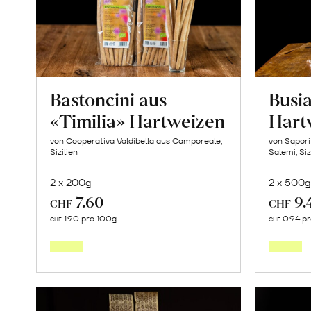
«Osteen»
erfahren
Bastoncini aus
Busia
«Timilia» Hartweizen
Hart
von Cooperativa Valdibella aus Camporeale,
von Sapori
Sizilien
Salemi, Siz
2 x 200g
2 x 500g
7.60
9.
CHF
CHF
In
1.90 pro 100g
0.94 p
CHF
CHF
den
Warenkorb