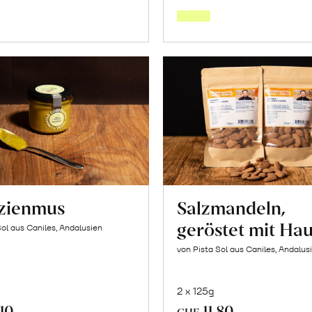
den
den
Warenkorb
Warenk
azienmus
Salzmandeln,
geröstet mit Hau
Sol aus Caniles, Andalusien
von Pista Sol aus Caniles, Andalus
2 x 125g
.10
11.80
CHF