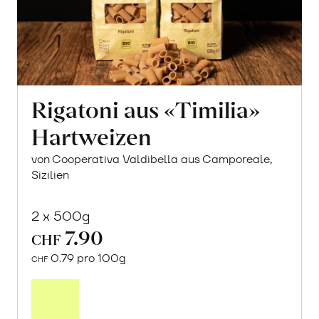
Rigatoni aus «Timilia»
Hartweizen
von Cooperativa Valdibella aus Camporeale,
Sizilien
2 x 500g
7.90
CHF
0.79 pro 100g
CHF
In
den
Warenkorb