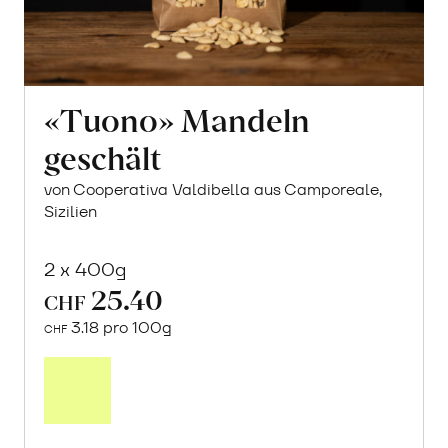
«Tuono» Mandeln
geschält
von Cooperativa Valdibella aus Camporeale,
Sizilien
2 x 400g
25.40
CHF
3.18 pro 100g
CHF
In
den
Warenkorb