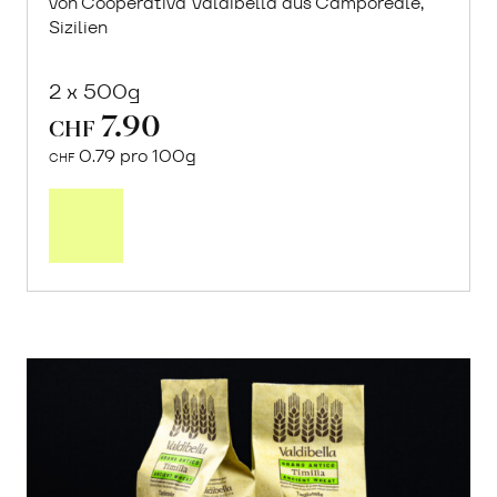
von Cooperativa Valdibella aus Camporeale,
Sizilien
2 x 500g
7.90
CHF
0.79 pro 100g
CHF
In
den
Warenkorb