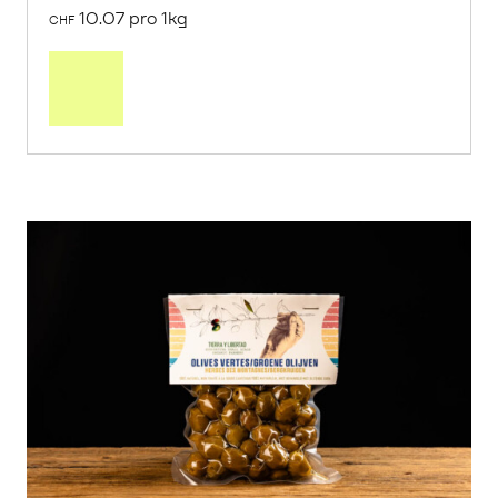
10.07 pro 1kg
CHF
Mehr
über
Saisonstart:
Frische
Post
Mango
«Osteen»
erfahren