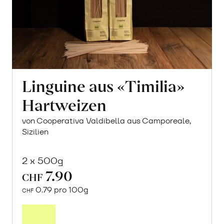
Linguine aus «Timilia»
Hartweizen
von Cooperativa Valdibella aus Camporeale,
Sizilien
2 x 500g
7.90
CHF
0.79 pro 100g
CHF
In
den
Warenkorb