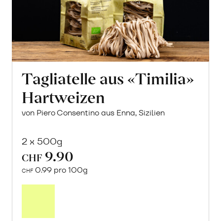
Tagliatelle aus «Timilia»
Hartweizen
von Piero Consentino aus Enna, Sizilien
2 x 500g
9.90
CHF
0.99 pro 100g
CHF
In
den
Warenkorb