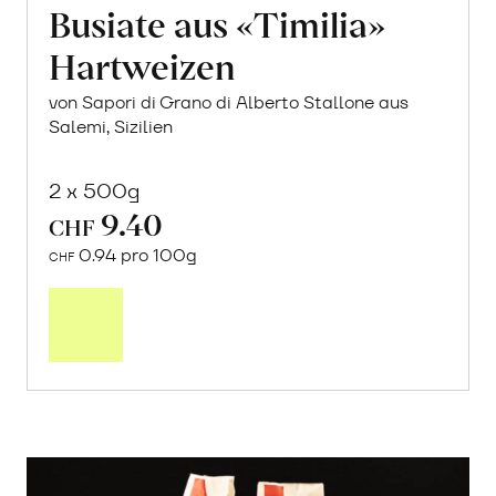
Busiate aus «Timilia»
Hartweizen
von Sapori di Grano di Alberto Stallone aus
Salemi, Sizilien
2 x 500g
9.40
CHF
0.94 pro 100g
CHF
In
den
Warenkorb