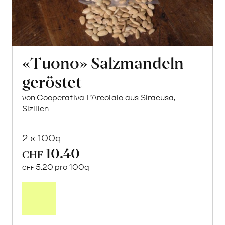
«Tuono» Salzmandeln
geröstet
von Cooperativa L’Arcolaio aus Siracusa,
Sizilien
2 x 100g
10.40
CHF
5.20 pro 100g
CHF
In
den
Warenkorb