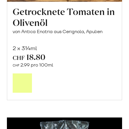
Getrocknete Tomaten in
Olivenöl
von Antica Enotria aus Cerignola, Apulien
2 x 314ml
18.80
CHF
2.99 pro 100ml
CHF
In
den
Warenkorb