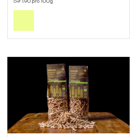
1.90 pro 100g
CHF
In
den
Warenkorb