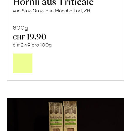
Hörnli aus Triticale
von SlowGrow aus Mönchaltorf, ZH
800g
19.90
CHF
2.49 pro 100g
CHF
In
den
Warenkorb