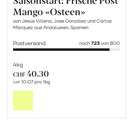
Mango «Osteen»
von Jesús Villena, Jose González und Carlos
Márquez aus Andalusien, Spanien
Postversand
noch
723
von 800
4kg
40.30
CHF
10.07 pro 1kg
CHF
Mehr
über
Saisonstart:
Frische
Post
Mango
«Osteen»