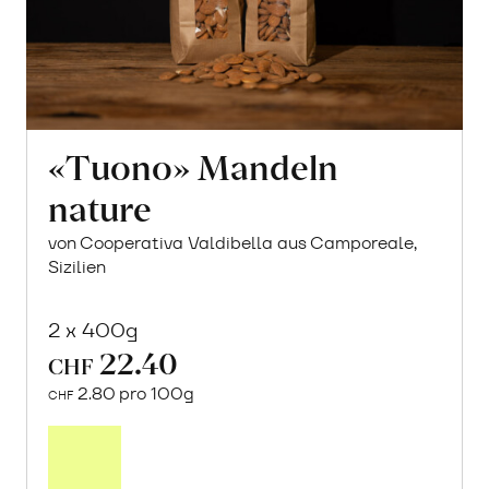
«Tuono» Mandeln
nature
von Cooperativa Valdibella aus Camporeale,
Sizilien
2 x 400g
22.40
CHF
2.80 pro 100g
CHF
In
den
Warenkorb