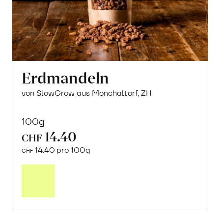
Erdmandeln
von SlowGrow aus Mönchaltorf, ZH
100g
14.40
CHF
14.40 pro 100g
CHF
In
den
Warenkorb