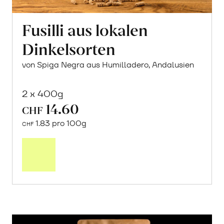
Fusilli aus lokalen
Dinkelsorten
von Spiga Negra aus Humilladero, Andalusien
2 x 400g
14.60
CHF
1.83 pro 100g
CHF
In
den
Warenkorb