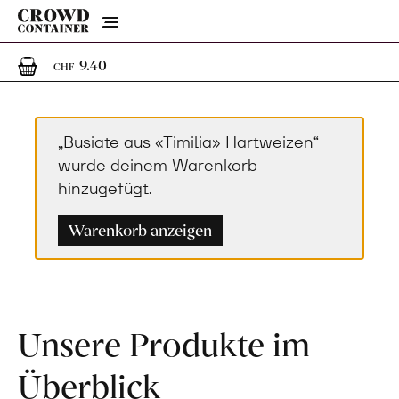
Menu
1
1 Artikel im Warenkorb
9.40
CHF
„Busiate aus «Timilia» Hartweizen“
wurde deinem Warenkorb
hinzugefügt.
Warenkorb anzeigen
Unsere Produkte im
Überblick