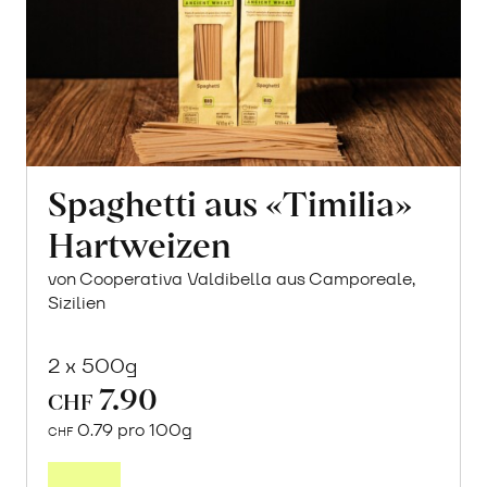
Spaghetti aus «Timilia»
Hartweizen
von Cooperativa Valdibella aus Camporeale,
Sizilien
2 x 500g
7.90
CHF
0.79 pro 100g
CHF
In
den