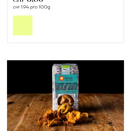
1.94 pro 100g
CHF
In
den
Warenkorb