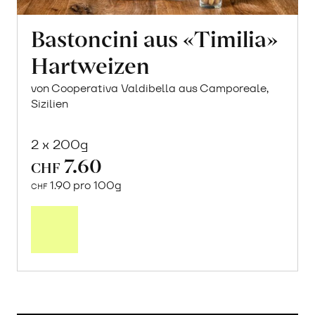
Bastoncini aus «Timilia»
Hartweizen
von Cooperativa Valdibella aus Camporeale,
Sizilien
2 x 200g
7.60
CHF
1.90 pro 100g
CHF
In
den
Warenkorb