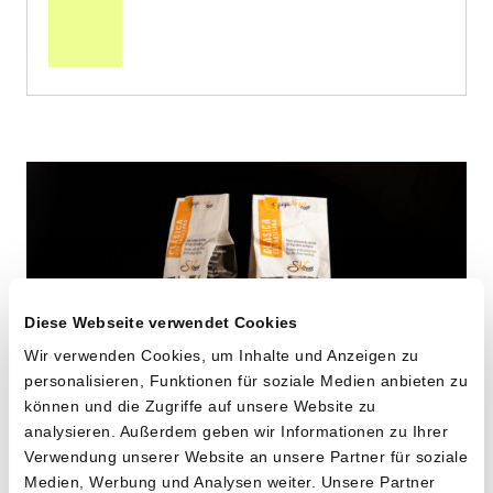
den
Warenkorb
Diese Webseite verwendet Cookies
Verpasse keine
Wir verwenden Cookies, um Inhalte und Anzeigen zu
personalisieren, Funktionen für soziale Medien anbieten zu
Sammelbestellung
!
können und die Zugriffe auf unsere Website zu
analysieren. Außerdem geben wir Informationen zu Ihrer
Willst du benachrichtigt werden, wenn
Verwendung unserer Website an unsere Partner für soziale
Maccheroni aus alten
wir eine Sammelbestellung machen
Medien, Werbung und Analysen weiter. Unsere Partner