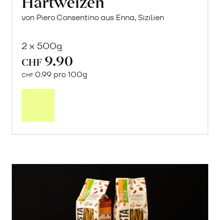
Hartweizen
von Piero Consentino aus Enna, Sizilien
2 x 500g
9.90
CHF
0.99 pro 100g
CHF
In
den
Warenkorb