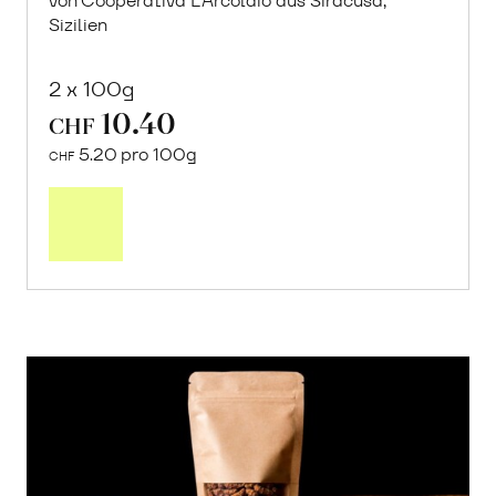
von Cooperativa L’Arcolaio aus Siracusa,
Sizilien
2 x 100g
10.40
CHF
5.20 pro 100g
CHF
In
den
Warenkorb