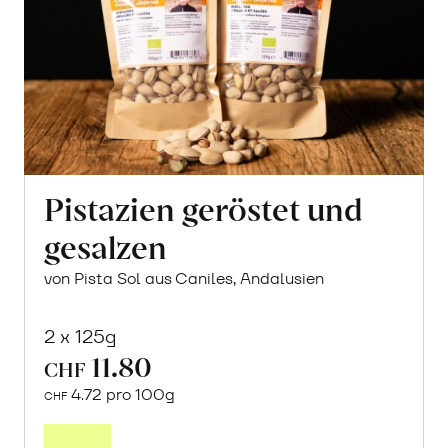
Pistazien geröstet und
gesalzen
von Pista Sol aus Caniles, Andalusien
2 x 125g
11.80
CHF
4.72 pro 100g
CHF
In
den