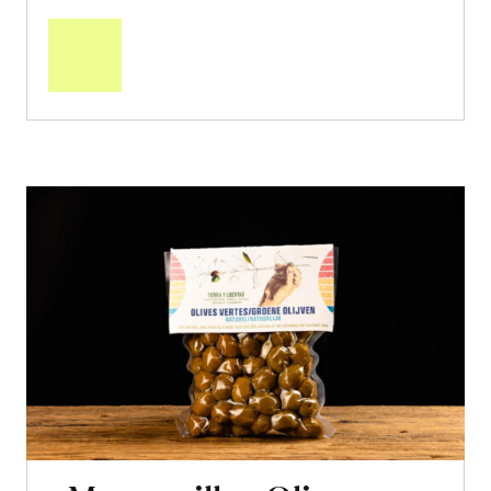
In
den
Warenkorb