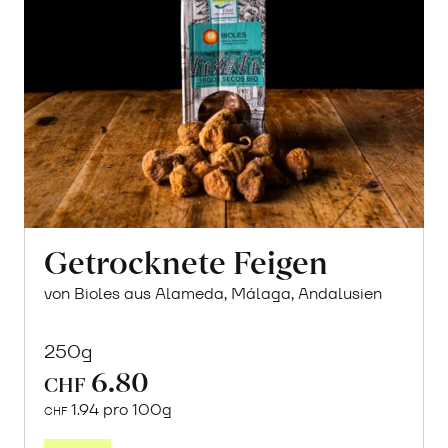
Getrocknete Feigen
von Bioles aus Alameda, Málaga, Andalusien
250g
6.80
CHF
1.94 pro 100g
CHF
In
den