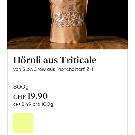
Hörnli aus Triticale
von SlowGrow aus Mönchaltorf, ZH
800g
19.90
CHF
2.49 pro 100g
CHF
In
den
Warenkorb