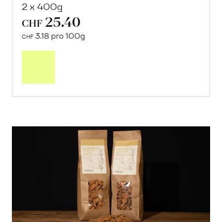
2 x 400g
25.40
CHF
3.18 pro 100g
CHF
In
den
Warenkorb