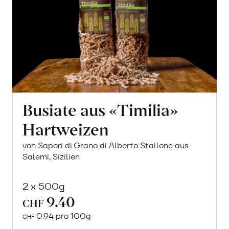
Busiate aus «Timilia»
Hartweizen
von Sapori di Grano di Alberto Stallone aus
Salemi, Sizilien
2 x 500g
9.40
CHF
0.94 pro 100g
CHF
In