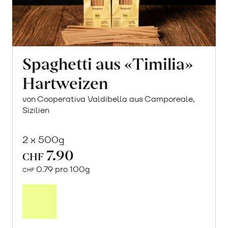
Spaghetti aus «Timilia»
Hartweizen
von Cooperativa Valdibella aus Camporeale,
Sizilien
2 x 500g
7.90
CHF
0.79 pro 100g
CHF
In
den
Warenkorb