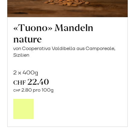
«Tuono» Mandeln
nature
von Cooperativa Valdibella aus Camporeale,
Sizilien
2 x 400g
22.40
CHF
2.80 pro 100g
CHF
In
den
Warenkorb