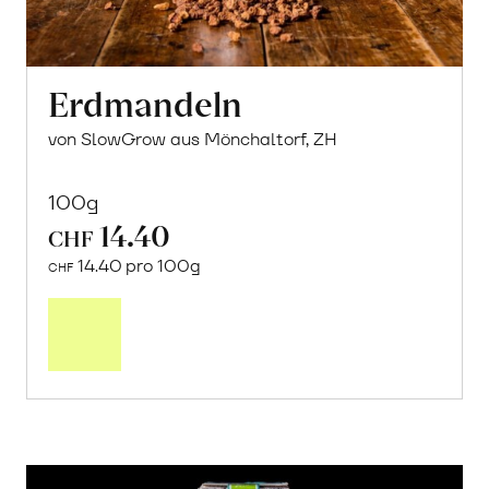
Erdmandeln
von SlowGrow aus Mönchaltorf, ZH
100g
14.40
CHF
14.40 pro 100g
CHF
In
den
Warenkorb