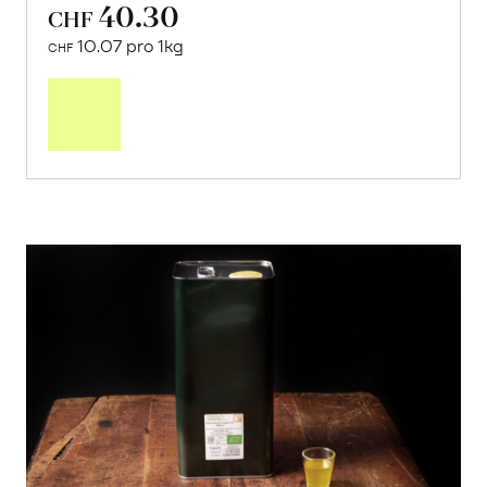
40.30
CHF
10.07 pro 1kg
CHF
Mehr
über
Saisonstart:
Frische
Post
Mango
«Osteen»
erfahren