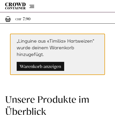
Menu
1
1 Artikel im Warenkorb
7.90
CHF
„Linguine aus «Timilia» Hartweizen“
wurde deinem Warenkorb
hinzugefügt.
Warenkorb anzeigen
Unsere Produkte im
Überblick