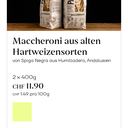
Maccheroni aus alten
Hartweizensorten
von Spiga Negra aus Humilladero, Andalusien
2 x 400g
11.90
CHF
1.49 pro 100g
CHF
In
den
Warenkorb