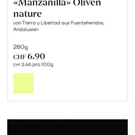
«Manzanilla» Oliven
nature
von Tierra y Libertad aus Fuenteheridos,
Andalusien
280g
6.90
CHF
2.46 pro 100g
CHF
In
den
Warenkorb