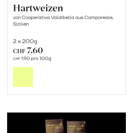
Hartweizen
von Cooperativa Valdibella aus Camporeale,
Sizilien
2 x 200g
7.60
CHF
1.90 pro 100g
CHF
In
den
Warenkorb