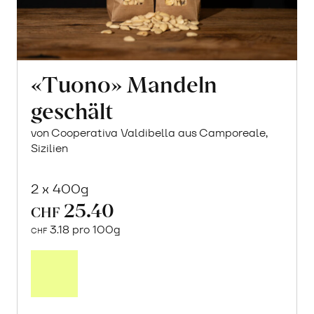
«Tuono» Mandeln
geschält
von Cooperativa Valdibella aus Camporeale,
Sizilien
2 x 400g
25.40
CHF
3.18 pro 100g
CHF
In
den
Warenkorb