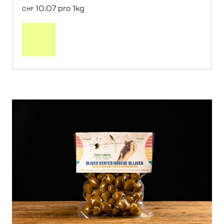
10.07 pro 1kg
CHF
Mehr
über
Saisonstart:
Frische
Post
Mango
«Osteen»
erfahren