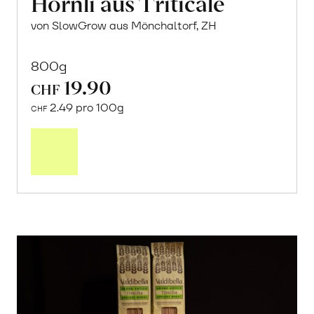
Hörnli aus Triticale
von SlowGrow aus Mönchaltorf, ZH
800g
19.90
CHF
2.49 pro 100g
CHF
In
den
Warenkorb