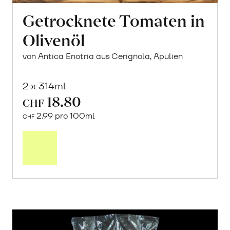
Getrocknete Tomaten in
Olivenöl
von Antica Enotria aus Cerignola, Apulien
2 x 314ml
18.80
CHF
2.99 pro 100ml
CHF
In
den
Warenkorb