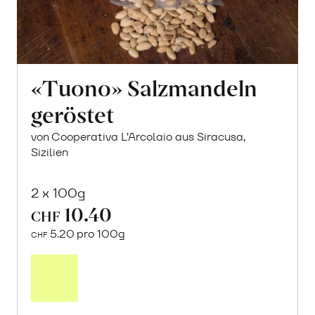
«Tuono» Salzmandeln
geröstet
von Cooperativa L’Arcolaio aus Siracusa,
Sizilien
2 x 100g
10.40
CHF
5.20 pro 100g
CHF
In
den
Warenkorb