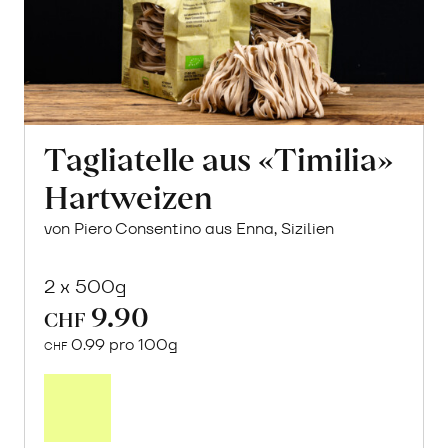
Tagliatelle aus «Timilia»
Hartweizen
von Piero Consentino aus Enna, Sizilien
2 x 500g
9.90
CHF
0.99 pro 100g
CHF
In
den
Warenkorb