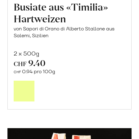
Busiate aus «Timilia»
Hartweizen
von Sapori di Grano di Alberto Stallone aus
Salemi, Sizilien
2 x 500g
9.40
CHF
0.94 pro 100g
CHF
In
den
Warenkorb