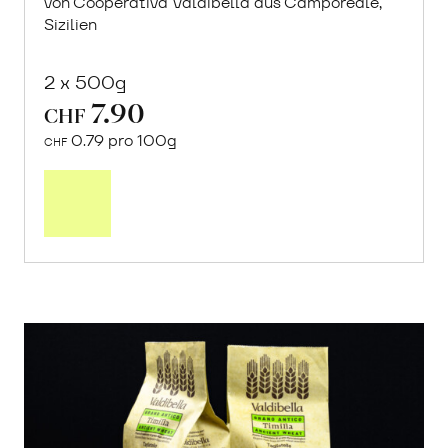
von Cooperativa Valdibella aus Camporeale,
Sizilien
2 x 500g
7.90
CHF
0.79 pro 100g
CHF
In
den
Warenkorb