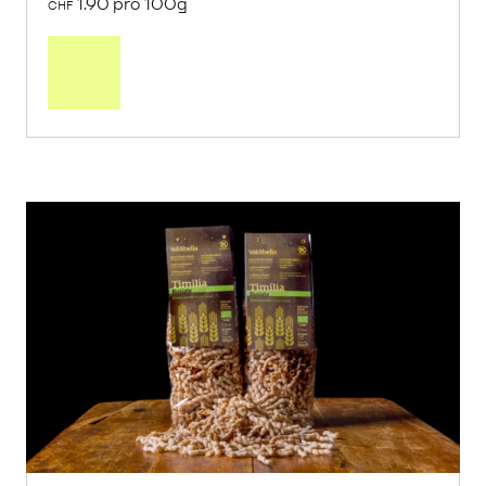
1.90 pro 100g
CHF
In
den
Warenkorb