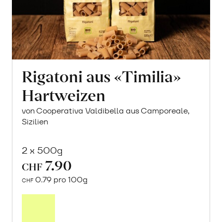
Rigatoni aus «Timilia»
Hartweizen
von Cooperativa Valdibella aus Camporeale,
Sizilien
2 x 500g
7.90
CHF
0.79 pro 100g
CHF
In
den
Warenkorb