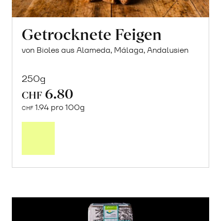
Getrocknete Feigen
von Bioles aus Alameda, Málaga, Andalusien
250g
6.80
CHF
1.94 pro 100g
CHF
In
den
Warenkorb