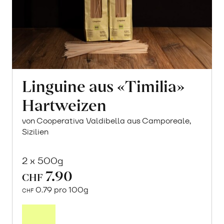
Linguine aus «Timilia»
Hartweizen
von Cooperativa Valdibella aus Camporeale,
Sizilien
2 x 500g
7.90
CHF
0.79 pro 100g
CHF
In
den
Warenkorb