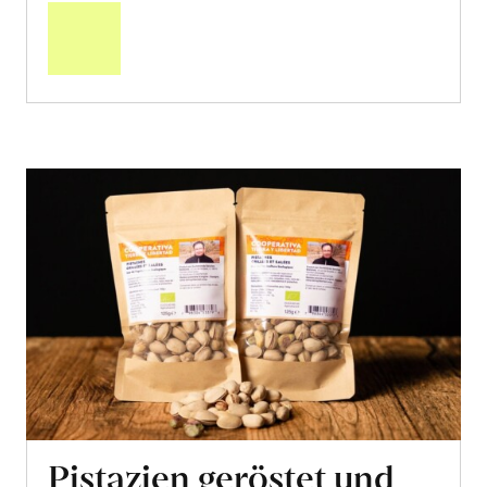
den
Warenkorb
Pistazien geröstet und