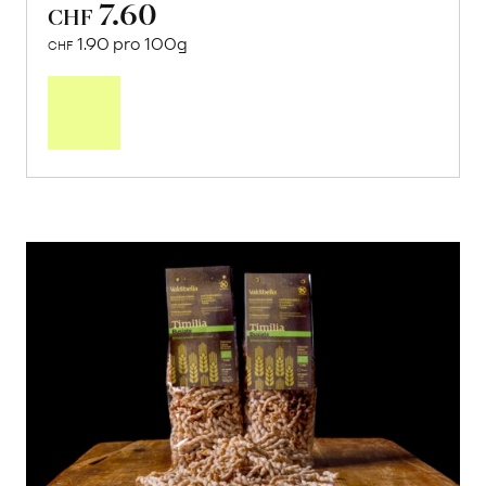
7.60
CHF
1.90 pro 100g
CHF
In
den
Warenkorb