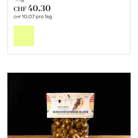
40.30
CHF
10.07 pro 1kg
CHF
Mehr
über
Saisonstart:
Frische
Post
Mango
«Osteen»
erfahren