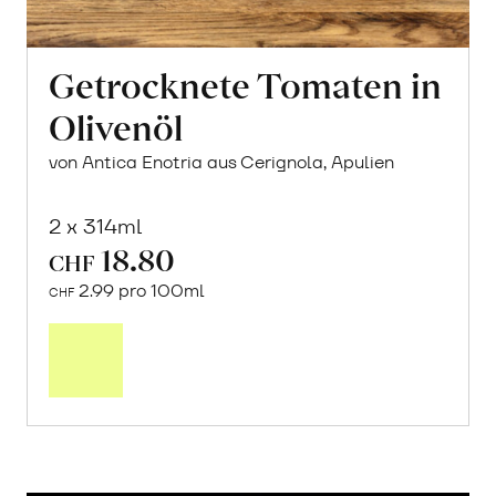
Getrocknete Tomaten in
Olivenöl
von Antica Enotria aus Cerignola, Apulien
2 x 314ml
18.80
CHF
2.99 pro 100ml
CHF
In
den
Warenkorb