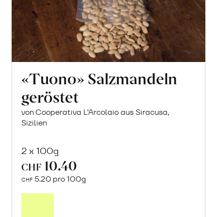
«Tuono» Salzmandeln
geröstet
von Cooperativa L’Arcolaio aus Siracusa,
Sizilien
2 x 100g
10.40
CHF
5.20 pro 100g
CHF
In
den
Warenkorb