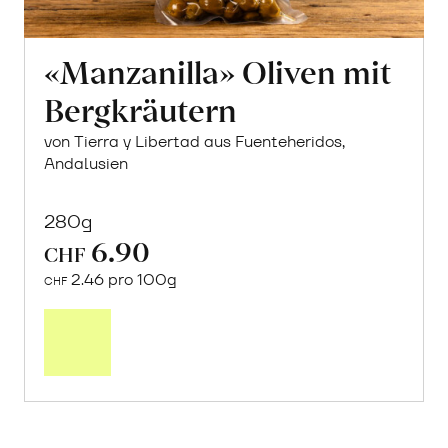
«Manzanilla» Oliven mit
Bergkräutern
von Tierra y Libertad aus Fuenteheridos,
Andalusien
280g
6.90
CHF
2.46 pro 100g
CHF
In
den
Warenkorb