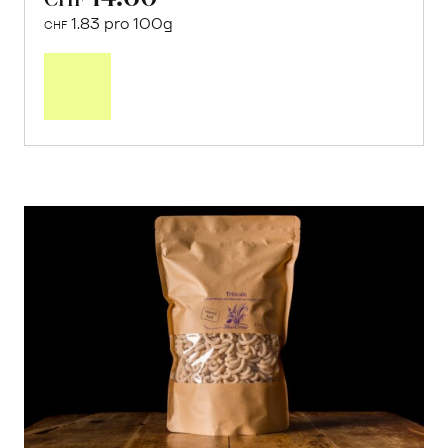
1.83 pro 100g
CHF
In
den
Warenkorb