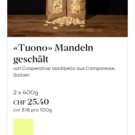
«Tuono» Mandeln
geschält
von Cooperativa Valdibella aus Camporeale,
Sizilien
2 x 400g
25.40
CHF
3.18 pro 100g
CHF
In
den
Warenkorb