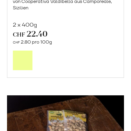
von Cooperativa Valdibella aus Camporeale,
Sizilien
2 x 400g
22.40
CHF
2.80 pro 100g
CHF
In
den
Warenkorb