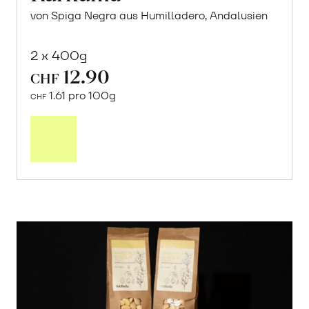
von Spiga Negra aus Humilladero, Andalusien
2 x 400g
12.90
CHF
1.61 pro 100g
CHF
In
den
Warenkorb