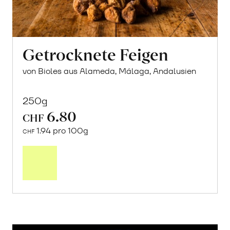
Getrocknete Feigen
von Bioles aus Alameda, Málaga, Andalusien
250g
6.80
CHF
1.94 pro 100g
CHF
In
den
Warenkorb