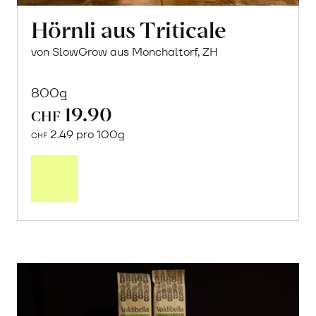
Hörnli aus Triticale
von SlowGrow aus Mönchaltorf, ZH
800g
19.90
CHF
2.49 pro 100g
CHF
In
den
Warenkorb