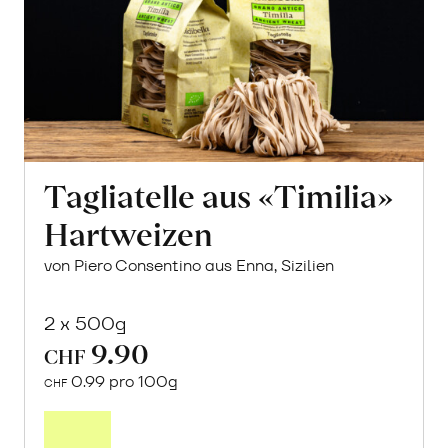
Tagliatelle aus «Timilia»
Hartweizen
von Piero Consentino aus Enna, Sizilien
2 x 500g
9.90
CHF
0.99 pro 100g
CHF
In
den
Warenkorb