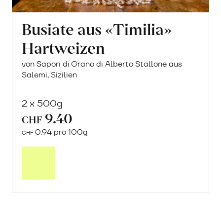
Busiate aus «Timilia»
Hartweizen
von Sapori di Grano di Alberto Stallone aus
Salemi, Sizilien
2 x 500g
9.40
CHF
0.94 pro 100g
CHF
In
den
Warenkorb