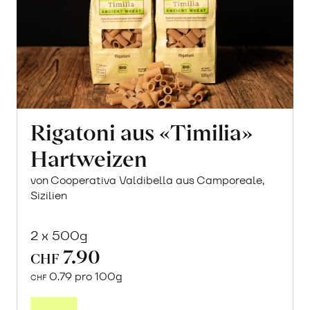
Rigatoni aus «Timilia»
Hartweizen
von Cooperativa Valdibella aus Camporeale,
Sizilien
2 x 500g
7.90
CHF
0.79 pro 100g
CHF
In
den