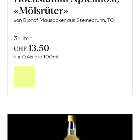
«Mölsrüter»
von Biohof Mausacker aus Steinebrunn, TG
3 Liter
13.50
CHF
0.45 pro 100ml
CHF
In
den
Warenkorb