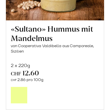
«Sultano» Hummus mit
Mandelmus
von Cooperativa Valdibella aus Camporeale,
Sizilien
2 x 220g
12.60
CHF
2.86 pro 100g
CHF
In
den
Warenkorb