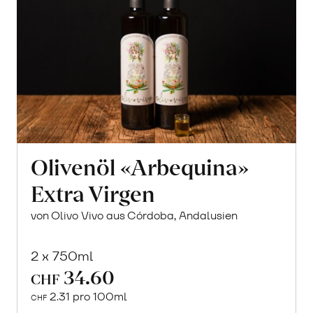
Olivenöl «Arbequina»
Extra Virgen
von Olivo Vivo aus Córdoba, Andalusien
2 x 750ml
34.60
CHF
2.31 pro 100ml
CHF
In