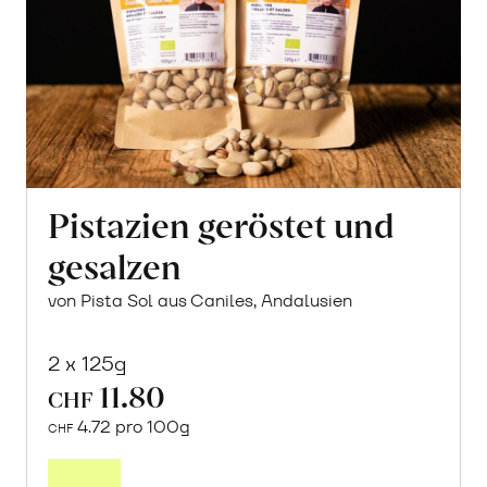
Pistazien geröstet und
gesalzen
von Pista Sol aus Caniles, Andalusien
2 x 125g
11.80
CHF
4.72 pro 100g
CHF
In
den