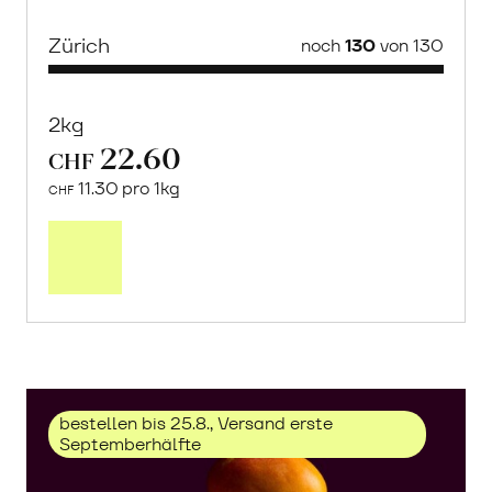
Zürich
noch
130
von 130
2kg
22.60
CHF
11.30 pro 1kg
CHF
Mehr
über
Trauben
«Solaris»
erfahren
bestellen bis 25.8., Versand erste
Septemberhälfte