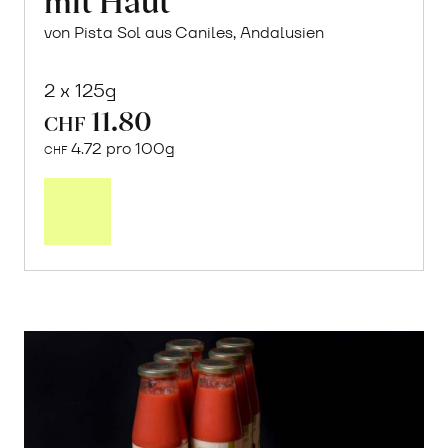
von Pista Sol aus Caniles, Andalusien
2 x 125g
11.80
CHF
4.72 pro 100g
CHF
In
den
Warenkorb