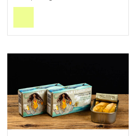
In
den
Warenkorb