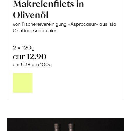
Makrelenfilets in
Olivenöl
von Fischereivereinigung «Asprocasur» aus Isla
Cristina, Andalusien
2 x 120g
12.90
CHF
5.38 pro 100g
CHF
In
den
Warenkorb