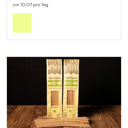
10.07 pro 1kg
CHF
Mehr
über
Saisonstart:
Frische
Post
Mango
«Osteen»
erfahren