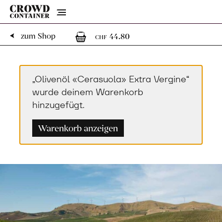
Menu
1
1 Artikel im Warenk
zum Shop
44.80
CHF
„Olivenöl «Cerasuola» Extra Vergine“
wurde deinem Warenkorb
hinzugefügt.
Warenkorb anzeigen