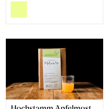
den
Warenkorb
Hochstamm Apfelmost,