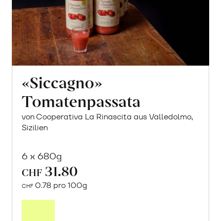
«Siccagno»
Tomatenpassata
von Cooperativa La Rinascita aus Valledolmo,
Sizilien
6 x 680g
31.80
CHF
0.78 pro 100g
CHF
In
den
Warenkorb