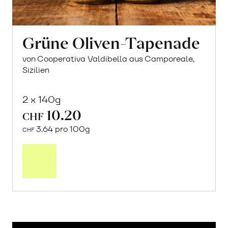
Grüne Oliven-Tapenade
von Cooperativa Valdibella aus Camporeale,
Sizilien
2 x 140g
10.20
CHF
3.64 pro 100g
CHF
In
den
Warenkorb