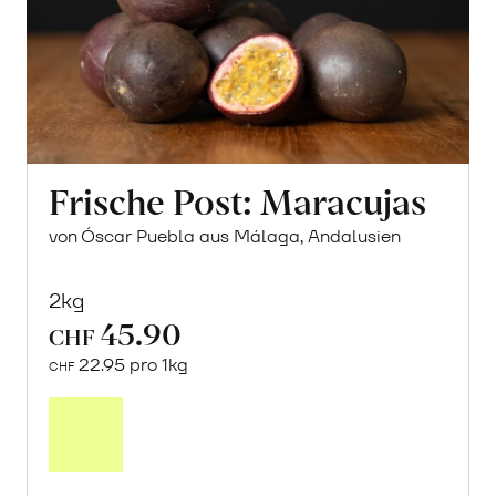
Frische Post: Maracujas
von Óscar Puebla aus Málaga, Andalusien
2kg
45.90
CHF
22.95 pro 1kg
CHF
Mehr
über
Frische
Post: