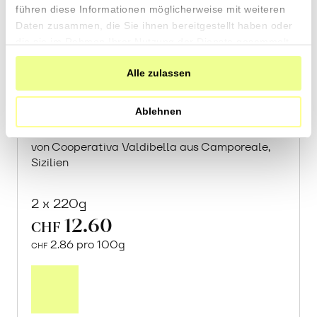
führen diese Informationen möglicherweise mit weiteren
Daten zusammen, die Sie ihnen bereitgestellt haben oder
die sie im Rahmen Ihrer Nutzung der Dienste gesammelt
haben.
Alle zulassen
«Sultano» Hummus mit
Ablehnen
Mandelmus
von Cooperativa Valdibella aus Camporeale,
Sizilien
2 x 220g
12.60
CHF
2.86 pro 100g
CHF
In
den
Warenkorb