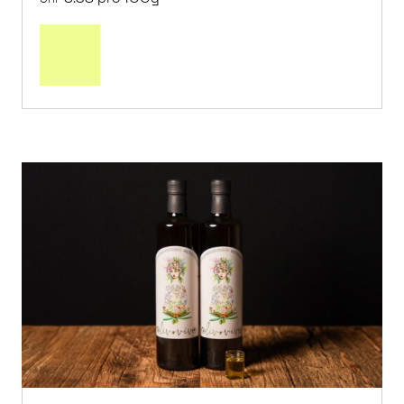
In
den
Warenkorb