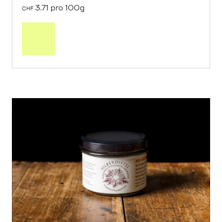
3.71 pro 100g
CHF
In
den
Warenkorb