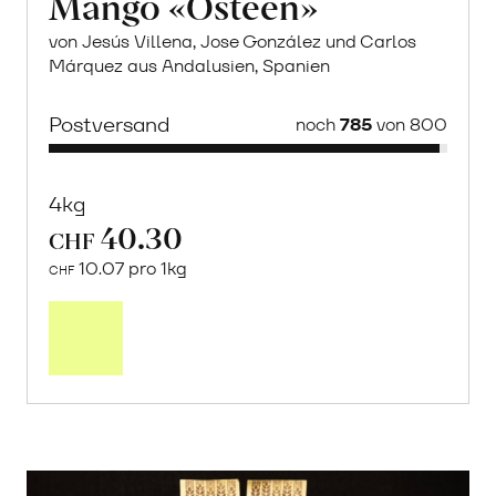
Mango «Osteen»
von Jesús Villena, Jose González und Carlos
Márquez aus Andalusien, Spanien
Postversand
noch
785
von 800
4kg
40.30
CHF
10.07 pro 1kg
CHF
Mehr
über
Saisonstart:
Frische
Post
Mango
«Osteen»
erfahren