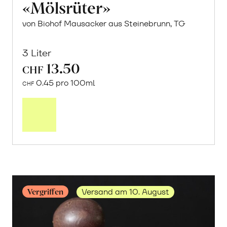
«Mölsrüter»
von Biohof Mausacker aus Steinebrunn, TG
3 Liter
13.50
CHF
0.45 pro 100ml
CHF
In
den
Warenkorb
Vergriffen
Versand am 10. August