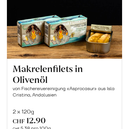
Makrelenfilets in
Olivenöl
von Fischereivereinigung «Asprocasur» aus Isla
Cristina, Andalusien
2 x 120g
12.90
CHF
5.38 pro 100g
CHF