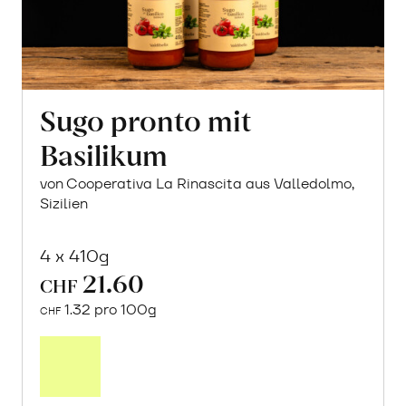
Sugo pronto mit
Basilikum
von Cooperativa La Rinascita aus Valledolmo,
Sizilien
4 x 410g
21.60
CHF
1.32 pro 100g
CHF
In
den
Warenkorb