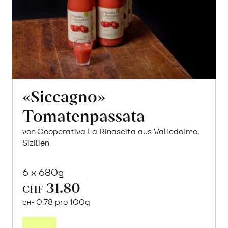
«Siccagno»
Tomatenpassata
von Cooperativa La Rinascita aus Valledolmo,
Sizilien
6 x 680g
31.80
CHF
0.78 pro 100g
CHF
In
den