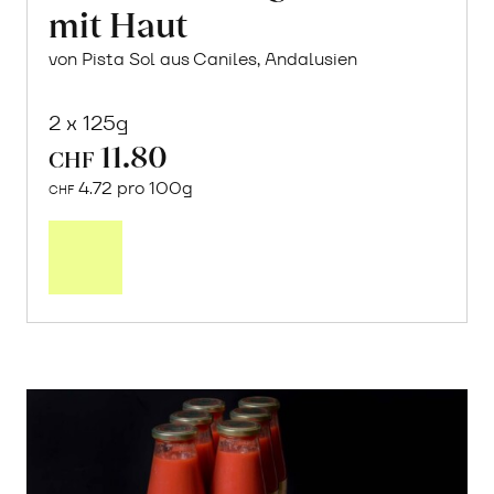
mit Haut
von Pista Sol aus Caniles, Andalusien
2 x 125g
11.80
CHF
4.72 pro 100g
CHF
In
den
Warenkorb