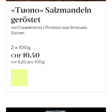
«Tuono» Salzmandeln
geröstet
von Cooperativa L’Arcolaio aus Siracusa,
Sizilien
2 x 100g
10.40
CHF
5.20 pro 100g
CHF
In
den
Warenkorb