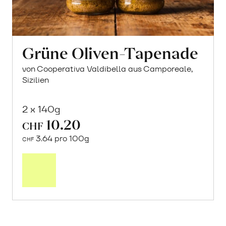
Grüne Oliven-Tapenade
von Cooperativa Valdibella aus Camporeale,
Sizilien
2 x 140g
10.20
CHF
3.64 pro 100g
CHF
In
den
Warenkorb