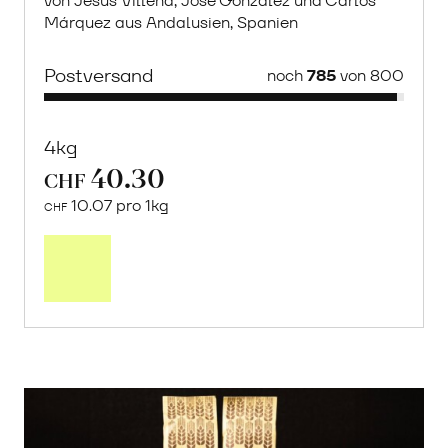
von Jesús Villena, Jose González und Carlos
Márquez aus Andalusien, Spanien
Postversand
noch
785
von 800
4kg
40.30
CHF
10.07 pro 1kg
CHF
Mehr
über
Saisonstart:
Frische
Post
Mango
«Osteen»
erfahren