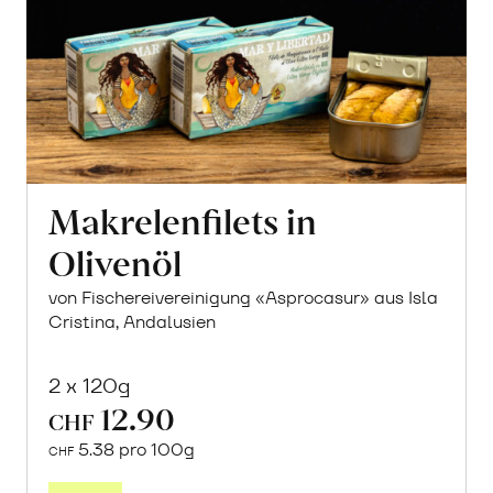
Makrelenfilets in
Olivenöl
von Fischereivereinigung «Asprocasur» aus Isla
Cristina, Andalusien
2 x 120g
12.90
CHF
5.38 pro 100g
CHF
In
den