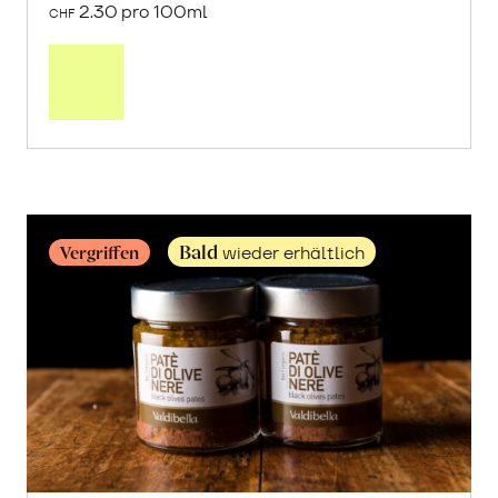
2.30 pro 100ml
CHF
Mehr
über
Olivenöl
Extra
Vergine
erfahren
Bald
Vergriffen
wieder erhältlich