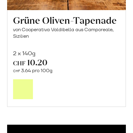
Grüne Oliven-Tapenade
von Cooperativa Valdibella aus Camporeale,
Sizilien
2 x 140g
10.20
CHF
3.64 pro 100g
CHF
In
den
Warenkorb