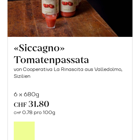
«Siccagno»
Tomatenpassata
von Cooperativa La Rinascita aus Valledolmo,
Sizilien
6 x 680g
31.80
CHF
0.78 pro 100g
CHF
In
den
Warenkorb