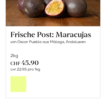
Frische Post: Maracujas
von Óscar Puebla aus Málaga, Andalusien
2kg
45.90
CHF
22.95 pro 1kg
CHF
Mehr
über
Frische
Post:
Maracujas
erfahren