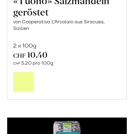
«Tuono» Salzmandeln
geröstet
von Cooperativa L’Arcolaio aus Siracusa,
Sizilien
2 x 100g
10.40
CHF
5.20 pro 100g
CHF
In
den
Warenkorb