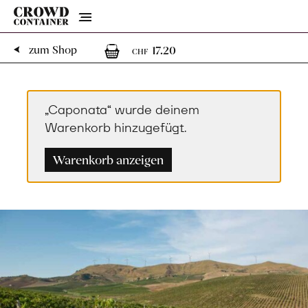
Menu
1
1 Artikel im Warenk
zum Shop
17.20
CHF
„Caponata“ wurde deinem
Warenkorb hinzugefügt.
Warenkorb anzeigen