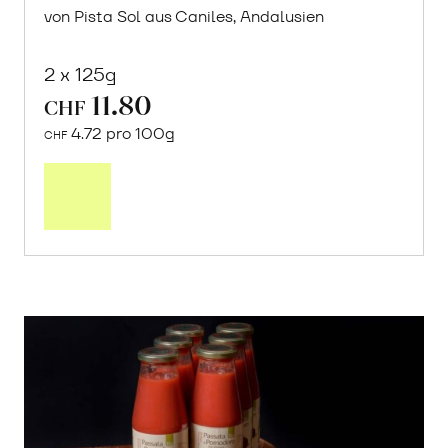
von Pista Sol aus Caniles, Andalusien
2 x 125g
11.80
CHF
4.72 pro 100g
CHF
In
den
Warenkorb