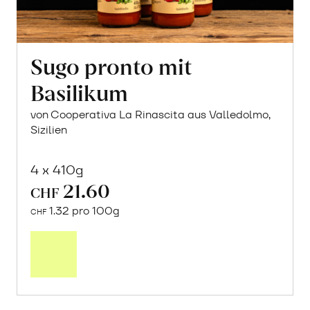
Sugo pronto mit
Basilikum
von Cooperativa La Rinascita aus Valledolmo,
Sizilien
4 x 410g
21.60
CHF
1.32 pro 100g
CHF
In
den
Warenkorb