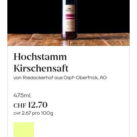
Hochstamm
Kirschensaft
von Riedackerhof aus Gipf-Oberfrick, AG
475ml
12.70
CHF
2.67 pro 100g
CHF
In
den
Warenkorb