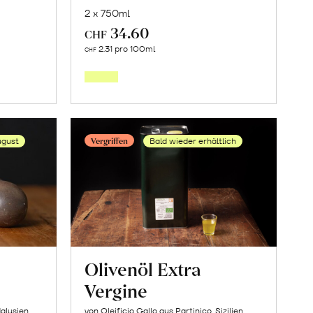
2 x 750ml
34.60
CHF
In
2.31 pro 100ml
CHF
den
orb
Warenkorb
Vergriffen
ugust
Bald wieder erhältlich
Olivenöl Extra
Vergine
alusien
von Oleificio Gallo aus Partinico, Sizilien