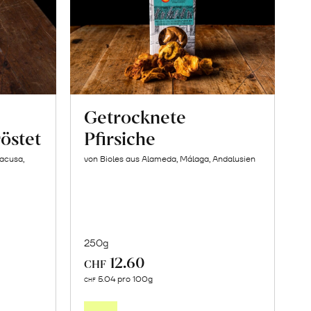
Getrocknete
östet
Pfirsiche
racusa,
von Bioles aus Alameda, Málaga, Andalusien
250g
12.60
CHF
In
5.04 pro 100g
CHF
den