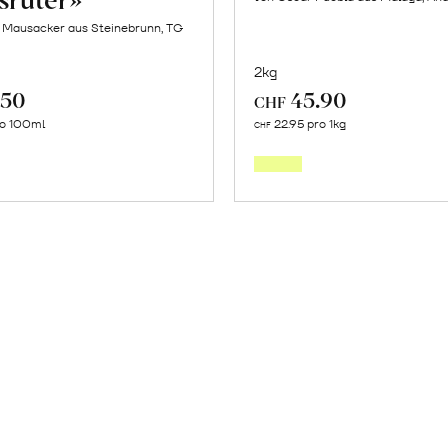
f Mausacker aus Steinebrunn, TG
2kg
.50
45.90
CHF
In
Mehr
ro 100ml
22.95 pro 1kg
CHF
den
über
Warenkorb
Frische
Post:
Maracu
erfahr