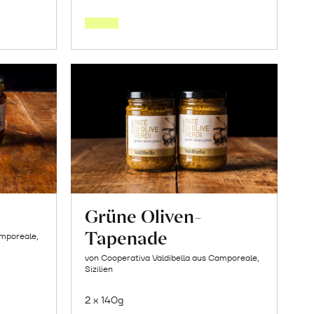
den
orb
Warenkorb
Grüne Oliven-
Tapenade
amporeale,
von Cooperativa Valdibella aus Camporeale,
Sizilien
2 x 140g