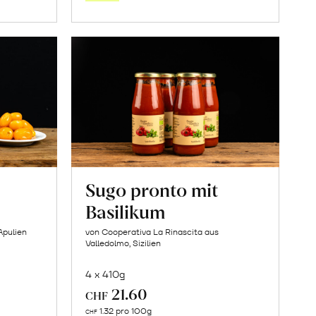
orb
Warenkorb
Sugo pronto mit
Basilikum
Apulien
von Cooperativa La Rinascita aus
Valledolmo, Sizilien
4 x 410g
21.60
CHF
In
1.32 pro 100g
CHF