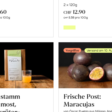
2 x 120g
.60
12.90
CHF
In
In
ro 100g
5.38 pro 100g
CHF
den
den
Warenkorb
Warenk
Vergriffen
Versand am 10. A
hstamm
Frische Post:
lmost,
Maracujas
srüter»
von Óscar Puebla aus Málaga, And