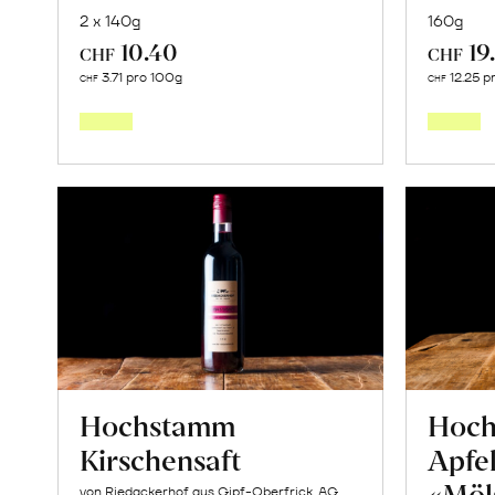
2 x 140g
160g
10.40
19
CHF
CHF
In
3.71 pro 100g
12.25 p
CHF
CHF
den
Warenkorb
Hochstamm
Hoc
Kirschensaft
Apfe
«Möl
von Riedackerhof aus Gipf-Oberfrick, AG