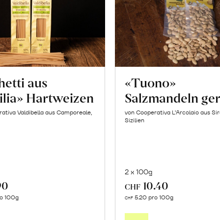
etti aus
«Tuono»
ilia» Hartweizen
Salzmandeln ger
ativa Valdibella aus Camporeale,
von Cooperativa L’Arcolaio aus Si
Sizilien
2 x 100g
90
10.40
CHF
In
In
ro 100g
5.20 pro 100g
CHF
den
den