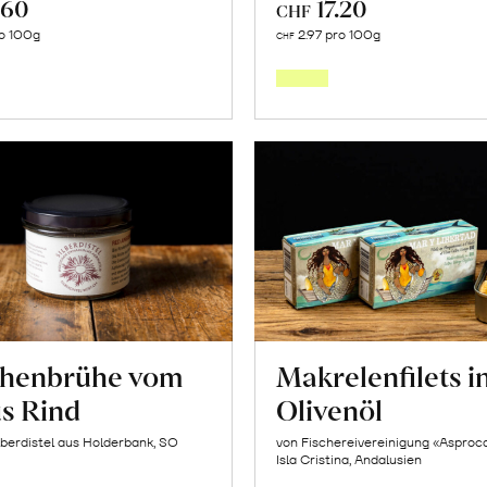
.60
17.20
CHF
In
In
o 100g
2.97 pro 100g
CHF
den
den
Warenkorb
Warenk
henbrühe vom
Makrelenfilets i
s Rind
Olivenöl
lberdistel aus Holderbank, SO
von Fischereivereinigung «Asproc
Isla Cristina, Andalusien