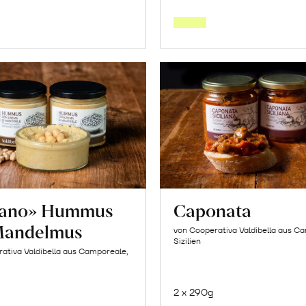
den
den
Warenkorb
Warenk
tano» Hummus
Caponata
Mandelmus
von Cooperativa Valdibella aus C
Sizilien
ativa Valdibella aus Camporeale,
2 x 290g