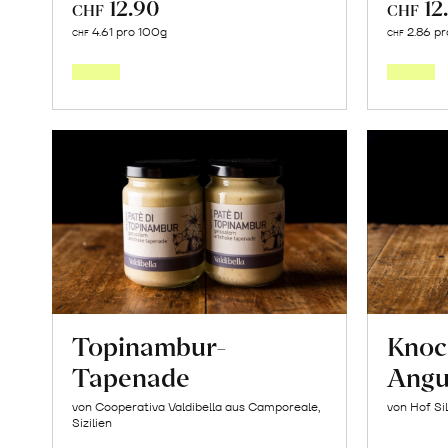
12.90
12
CHF
CHF
In
4.61 pro 100g
2.86 pr
CHF
CHF
den
Warenkorb
Topinambur-
Knoc
Tapenade
Angu
von Cooperativa Valdibella aus Camporeale,
von Hof Si
Sizilien