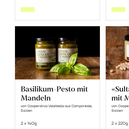
den
Warenkorb
Basilikum-Pesto mit
«Sul
Mandeln
mit 
von Cooperativa Valdibella aus Camporeale,
von Cooper
Sizilien
Sizilien
2 x 140g
2 x 220g