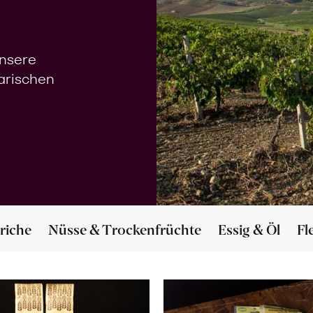
unsere
narischen
riche
Nüsse & Trockenfrüchte
Essig & Öl
Fl