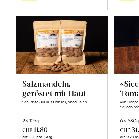
Saisonstart:
Frische
Post
Mango
«Osteen»
erfahren
Salzmandeln,
«Sic
geröstet mit Haut
Toma
von Pista Sol aus Caniles, Andalusien
von Cooper
Valledolmo,
2 x 125g
6 x 680g
11.80
31
CHF
CHF
In
4.72 pro 100g
0.78 pr
CHF
CHF