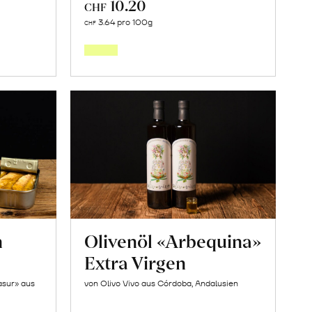
10.20
CHF
In
3.64 pro 100g
CHF
den
orb
Warenkorb
n
Olivenöl «Arbequina»
Extra Virgen
asur» aus
von Olivo Vivo aus Córdoba, Andalusien