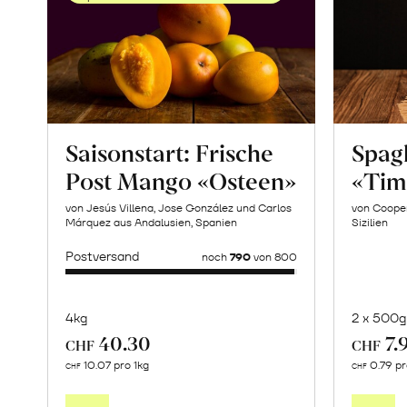
Saisonstart: Frische
Spagh
Post Mango «Osteen»
«Tim
von Jesús Villena, Jose González und Carlos
von Cooper
Márquez aus Andalusien, Spanien
Sizilien
Postversand
noch
790
von 800
4kg
2 x 500g
40.30
7.
CHF
CHF
Mehr
10.07 pro 1kg
0.79 p
CHF
CHF
über