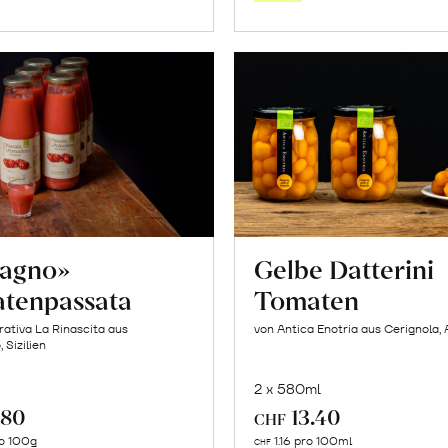
Warenkorb
Warenk
cagno»
Gelbe Datterini
tenpassata
Tomaten
ativa La Rinascita aus
von Antica Enotria aus Cerignola, 
 Sizilien
2 x 580ml
.80
13.40
CHF
In
In
o 100g
1.16 pro 100ml
CHF