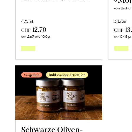
von Bioho
475ml
3 Liter
12.70
13
CHF
CHF
In
2.67 pro 100g
0.45 p
CHF
CHF
den
Warenkorb
Bald
Vergriffen
wieder erhältlich
Schwarze Oliven-