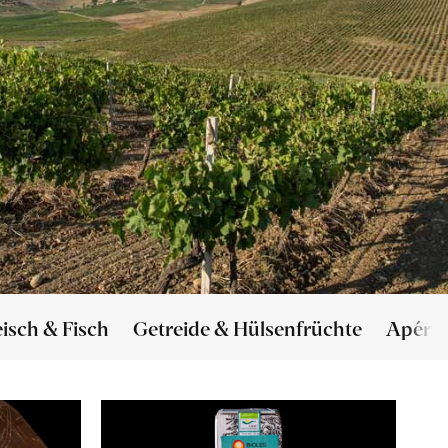
eisch & Fisch
Getreide & Hülsenfrüchte
Apéro