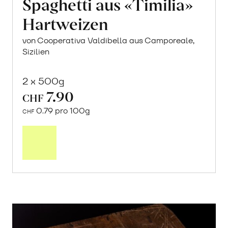
Spaghetti aus «Timilia»
Hartweizen
von Cooperativa Valdibella aus Camporeale,
Sizilien
2 x 500g
7.90
CHF
0.79 pro 100g
CHF
In
den
Warenkorb