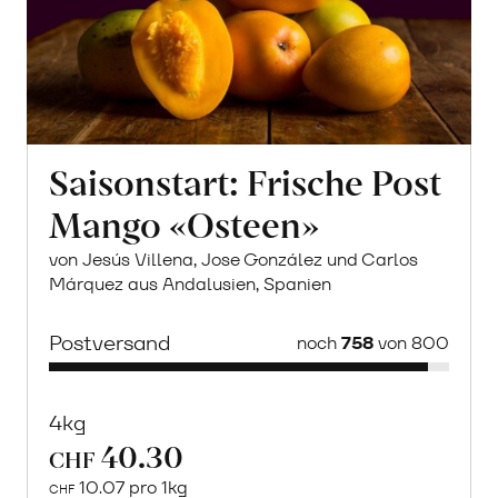
Saisonstart: Frische Post
Mango «Osteen»
von Jesús Villena, Jose González und Carlos
Márquez aus Andalusien, Spanien
Postversand
noch
758
von 800
4kg
40.30
CHF
10.07 pro 1kg
CHF