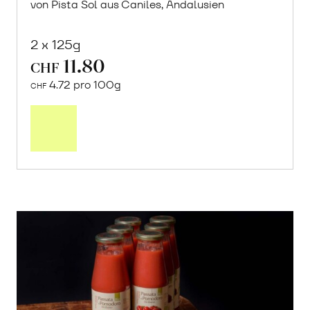
von Pista Sol aus Caniles, Andalusien
2 x 125g
11.80
CHF
4.72 pro 100g
CHF
In
den
Warenkorb