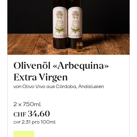
Olivenöl «Arbequina»
Extra Virgen
von Olivo Vivo aus Córdoba, Andalusien
2 x 750ml
34.60
CHF
2.31 pro 100ml
CHF
In
den