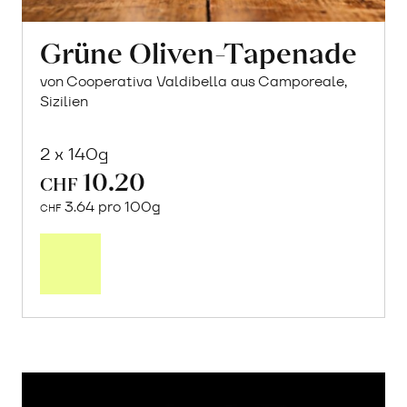
Grüne Oliven-Tapenade
von Cooperativa Valdibella aus Camporeale,
Sizilien
2 x 140g
10.20
CHF
3.64 pro 100g
CHF
In
den
Warenkorb