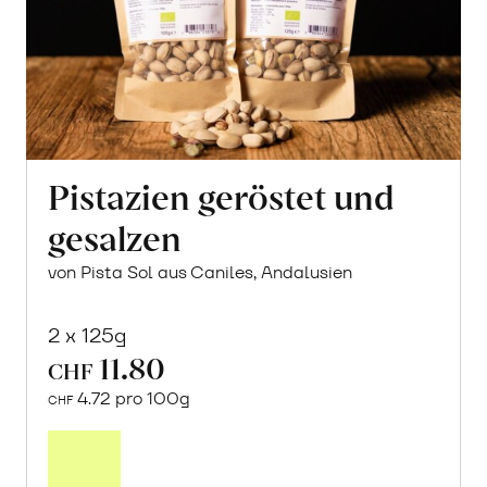
Pistazien geröstet und
gesalzen
von Pista Sol aus Caniles, Andalusien
2 x 125g
11.80
CHF
4.72 pro 100g
CHF
In
den
Warenkorb