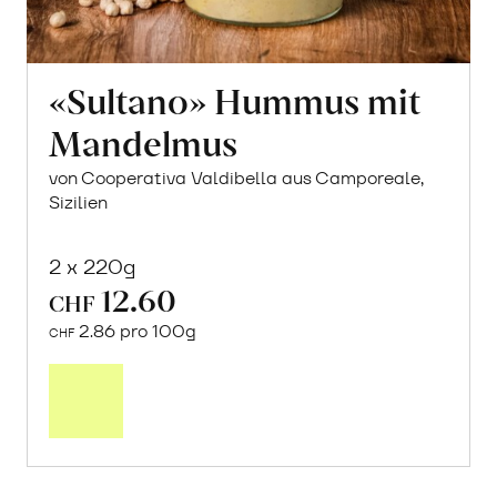
«Sultano» Hummus mit
Mandelmus
von Cooperativa Valdibella aus Camporeale,
Sizilien
2 x 220g
12.60
CHF
2.86 pro 100g
CHF
In
den
Warenkorb