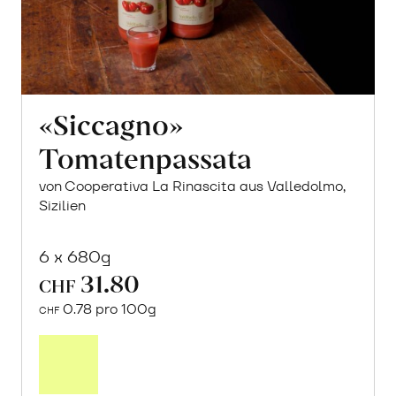
«Siccagno»
Tomatenpassata
von Cooperativa La Rinascita aus Valledolmo,
Sizilien
6 x 680g
31.80
CHF
0.78 pro 100g
CHF
In
den
Warenkorb