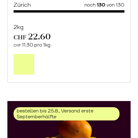
Zürich
noch
130
von 130
2kg
22.60
CHF
11.30 pro 1kg
CHF
Mehr
über
Trauben
«Solaris»
erfahren
bestellen bis 25.8., Versand erste
Septemberhälfte