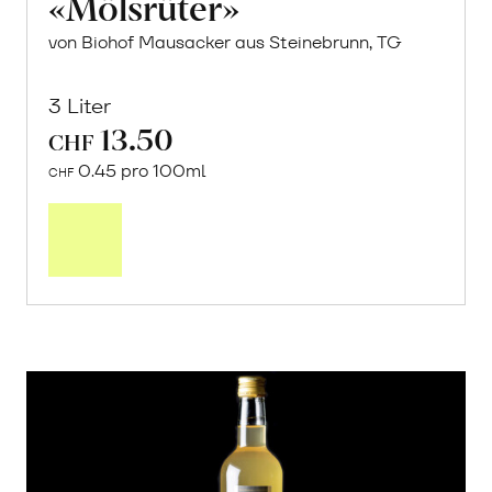
«Mölsrüter»
von Biohof Mausacker aus Steinebrunn, TG
3 Liter
13.50
CHF
0.45 pro 100ml
CHF
In
den
Warenkorb