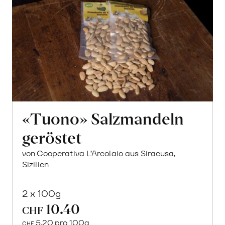
«Tuono» Salzmandeln
geröstet
von Cooperativa L’Arcolaio aus Siracusa,
Sizilien
2 x 100g
10.40
CHF
5.20 pro 100g
CHF