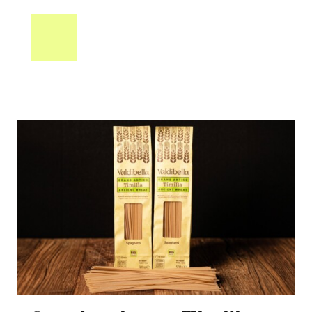
Mehr
über
Saisonstart:
Frische
Post
Mango
«Osteen»
erfahren