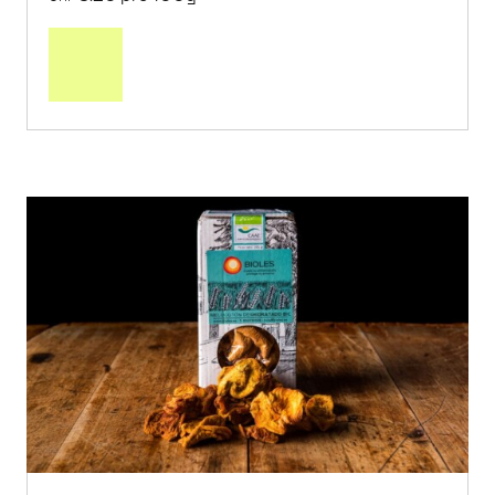
In
den
Warenkorb