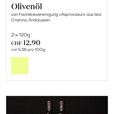
Olivenöl
von Fischereivereinigung «Asprocasur» aus Isla
Cristina, Andalusien
2 x 120g
12.90
CHF
5.38 pro 100g
CHF
In
den
Warenkorb