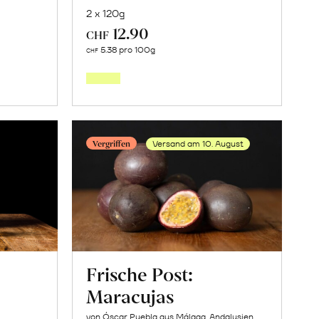
2 x 120g
12.90
CHF
In
5.38 pro 100g
CHF
den
orb
Warenkorb
Vergriffen
Versand am 10. August
Frische Post:
Maracujas
von Óscar Puebla aus Málaga, Andalusien