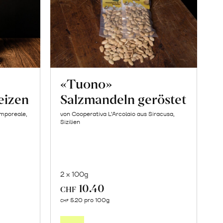
«Tuono»
eizen
Salzmandeln geröstet
amporeale,
von Cooperativa L’Arcolaio aus Siracusa,
Sizilien
2 x 100g
10.40
CHF
In
5.20 pro 100g
CHF
den