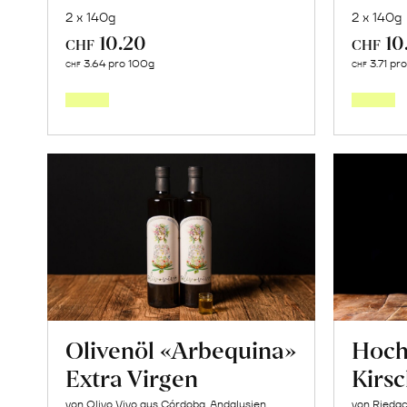
2 x 140g
2 x 140g
10.20
10
CHF
CHF
In
3.64 pro 100g
3.71 pr
CHF
CHF
den
Warenkorb
Olivenöl «Arbequina»
Hoc
Extra Virgen
Kirs
von Olivo Vivo aus Córdoba, Andalusien
von Riedac