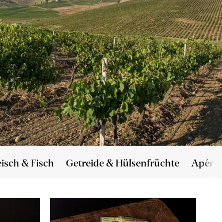
eisch & Fisch
Getreide & Hülsenfrüchte
Apéro