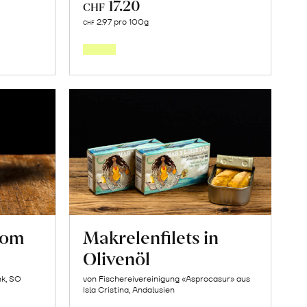
17.20
CHF
In
2.97 pro 100g
CHF
den
orb
Warenkorb
vom
Makrelenfilets in
Olivenöl
nk, SO
von Fischereivereinigung «Asprocasur» aus
Isla Cristina, Andalusien