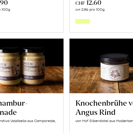
.90
12.60
CHF
In
In
o 100g
2.86 pro 100g
CHF
den
den
Warenkorb
Warenk
nambur-
Knochenbrühe 
nade
Angus Rind
ativa Valdibella aus Camporeale,
von Hof Silberdistel aus Holderba