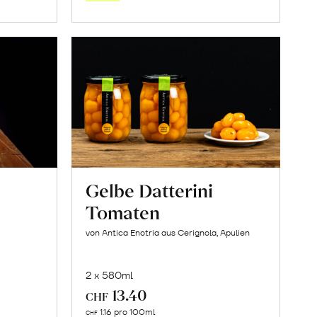
orb
Warenkorb
Gelbe Datterini
Tomaten
von Antica Enotria aus Cerignola, Apulien
2 x 580ml
13.40
CHF
In
1.16 pro 100ml
CHF