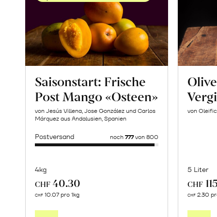
Saisonstart: Frische
Olive
Post Mango «Osteen»
Verg
von Jesús Villena, Jose González und Carlos
von Oleific
Márquez aus Andalusien, Spanien
Postversand
noch
777
von 800
4kg
5 Liter
40.30
11
CHF
CHF
Mehr
10.07 pro 1kg
2.30 p
CHF
CHF
über