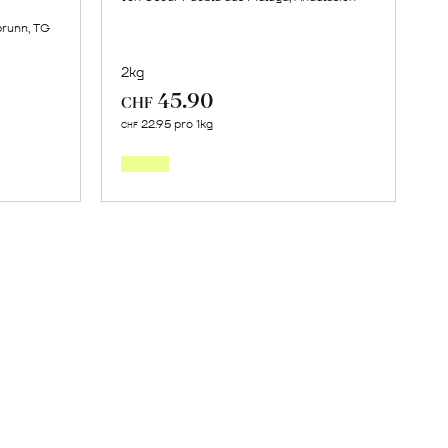
brunn, TG
2kg
45.90
CHF
Mehr
22.95 pro 1kg
CHF
über
orb
Frische
Post:
Maracujas
erfahren