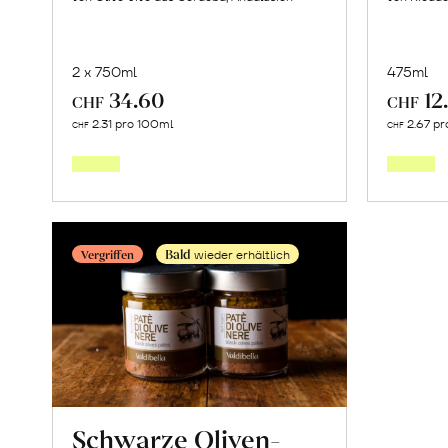
2 x 750ml
475ml
34.60
12
CHF
CHF
In
2.31 pro 100ml
2.67 pr
CHF
CHF
den
Warenkorb
Bald
Vergriffen
wieder erhältlich
Schwarze Oliven-