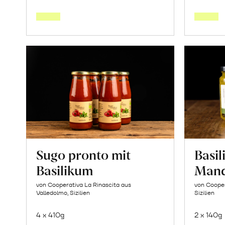
den
Warenkorb
Sugo pronto mit
Basi
Basilikum
Mand
von Cooperativa La Rinascita aus
von Cooper
Valledolmo, Sizilien
Sizilien
4 x 410g
2 x 140g