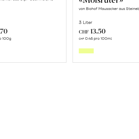
von Biohof Mausacker aus Steine
3 Liter
.70
13.50
CHF
In
In
o 100g
0.45 pro 100ml
CHF
den
den
Warenkorb
Warenk