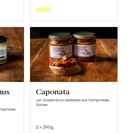
den
orb
Warenkorb
mus
Caponata
von Cooperativa Valdibella aus Camporeale,
Sizilien
amporeale,
2 x 290g