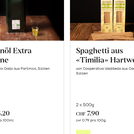
nöl Extra
Spaghetti aus
ine
«Timilia» Hartw
io Gallo aus Partinico, Sizilien
von Cooperativa Valdibella aus C
Sizilien
2 x 500g
5.20
7.90
CHF
In
In
ro 100ml
0.79 pro 100g
CHF
den
den