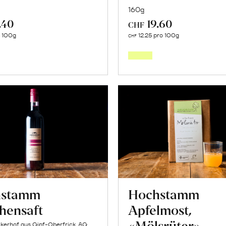
160g
.40
19.60
CHF
In
In
o 100g
12.25 pro 100g
CHF
den
den
Warenkorb
Warenk
hstamm
Hochstamm
chensaft
Apfelmost,
«Mölsrüter»
kerhof aus Gipf-Oberfrick, AG