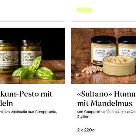
den
den
Warenkorb
Warenk
likum-Pesto mit
«Sultano» Hum
eln
mit Mandelmus
ativa Valdibella aus Camporeale,
von Cooperativa Valdibella aus C
Sizilien
2 x 220g