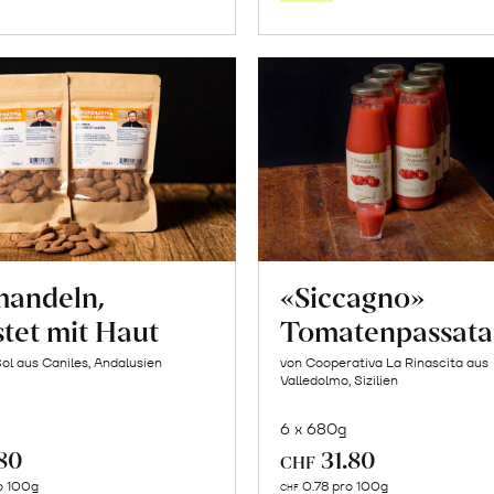
Warenkorb
Warenk
mandeln,
«Siccagno»
tet mit Haut
Tomatenpassata
Sol aus Caniles, Andalusien
von Cooperativa La Rinascita aus
Valledolmo, Sizilien
6 x 680g
.80
31.80
CHF
In
In
o 100g
0.78 pro 100g
CHF