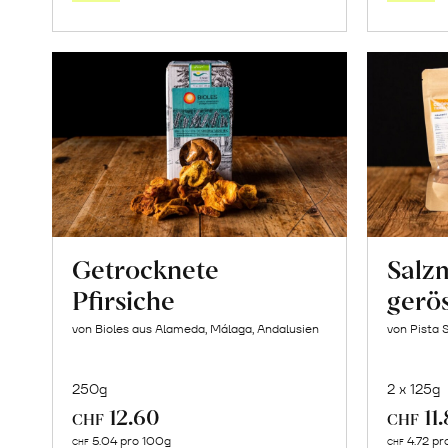
Saisonstart:
Frische
Post
Mango
«Osteen»
erfahren
Getrocknete
Salz
Pfirsiche
gerös
von Bioles aus Alameda, Málaga, Andalusien
von Pista 
250g
2 x 125g
12.60
11
CHF
CHF
In
5.04 pro 100g
4.72 pr
CHF
CHF