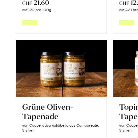
21.60
12
CHF
CHF
In
1.32 pro 100g
4.61 pr
CHF
CHF
den
Warenkorb
Grüne Oliven-
Topi
Tapenade
Tape
von Cooperativa Valdibella aus Camporeale,
von Cooper
Sizilien
Sizilien