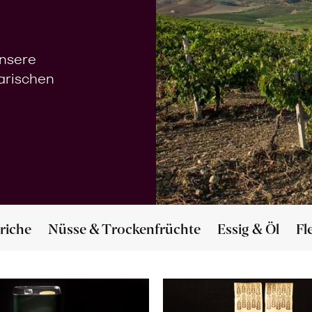
unsere
narischen
riche
Nüsse & Trockenfrüchte
Essig & Öl
Fl