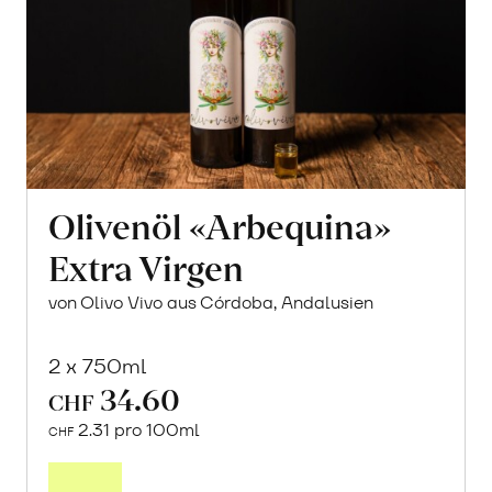
Olivenöl «Arbequina»
Extra Virgen
von Olivo Vivo aus Córdoba, Andalusien
2 x 750ml
34.60
CHF
2.31 pro 100ml
CHF
In
den