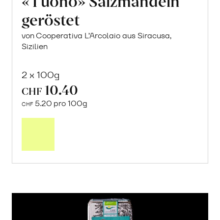
«Tuono» Salzmandeln
geröstet
von Cooperativa L’Arcolaio aus Siracusa,
Sizilien
2 x 100g
10.40
CHF
5.20 pro 100g
CHF
In
den
Warenkorb