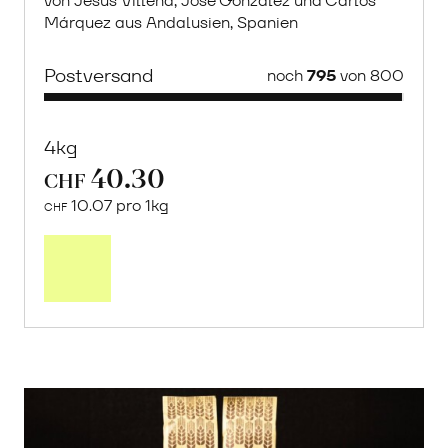
von Jesús Villena, Jose González und Carlos
Márquez aus Andalusien, Spanien
Postversand
noch
795
von 800
4kg
40.30
CHF
10.07 pro 1kg
CHF
Mehr
über
Saisonstart:
Frische
Post
Mango
«Osteen»
erfahren