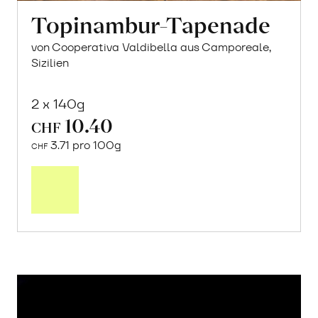
Topinambur-Tapenade
von Cooperativa Valdibella aus Camporeale,
Sizilien
2 x 140g
10.40
CHF
3.71 pro 100g
CHF
In
den
Warenkorb