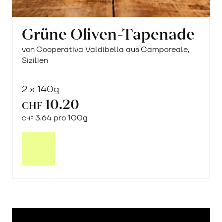
Grüne Oliven-Tapenade
von Cooperativa Valdibella aus Camporeale,
Sizilien
2 x 140g
10.20
CHF
3.64 pro 100g
CHF
In
den
Warenkorb