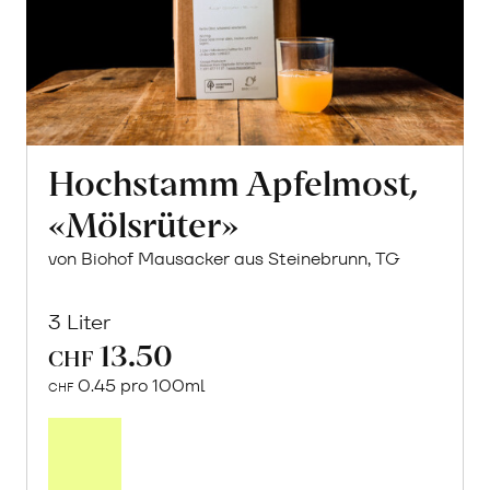
Hochstamm Apfelmost,
«Mölsrüter»
von Biohof Mausacker aus Steinebrunn, TG
3 Liter
13.50
CHF
0.45 pro 100ml
CHF
In
den
Warenkorb