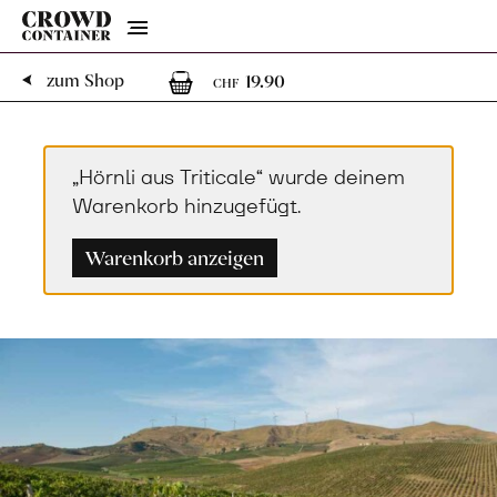
Menu
1
1 Artikel im Warenk
zum Shop
19.90
CHF
„Hörnli aus Triticale“ wurde deinem
Warenkorb hinzugefügt.
Warenkorb anzeigen