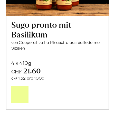
Sugo pronto mit
Basilikum
von Cooperativa La Rinascita aus Valledolmo,
Sizilien
4 x 410g
21.60
CHF
1.32 pro 100g
CHF
In
den
Warenkorb