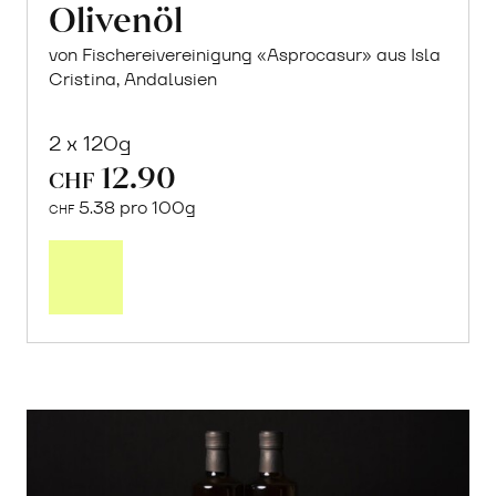
Olivenöl
von Fischereivereinigung «Asprocasur» aus Isla
Cristina, Andalusien
2 x 120g
12.90
CHF
5.38 pro 100g
CHF
In
den
Warenkorb