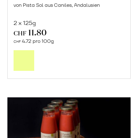
von Pista Sol aus Caniles, Andalusien
2 x 125g
11.80
CHF
4.72 pro 100g
CHF
In
den
Warenkorb