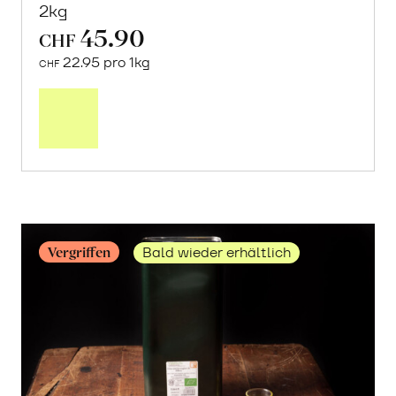
2kg
45.90
CHF
22.95 pro 1kg
CHF
Mehr
über
Frische
Post:
Maracujas
erfahren
Vergriffen
Bald wieder erhältlich