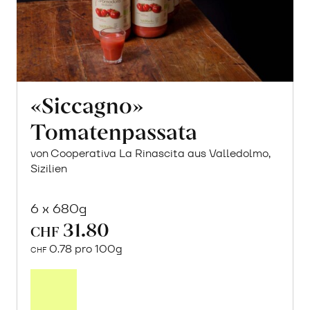
«Siccagno»
Tomatenpassata
von Cooperativa La Rinascita aus Valledolmo,
Sizilien
6 x 680g
31.80
CHF
0.78 pro 100g
CHF
In
den
Warenkorb