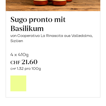
Sugo pronto mit
Basilikum
von Cooperativa La Rinascita aus Valledolmo,
Sizilien
4 x 410g
21.60
CHF
1.32 pro 100g
CHF
In
den
Warenkorb