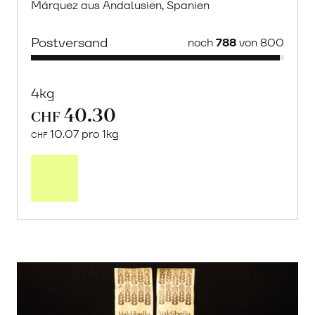
Márquez aus Andalusien, Spanien
Postversand
noch
788
von 800
4kg
40.30
CHF
10.07 pro 1kg
CHF
Mehr
über
Saisonstart:
Frische
Post
Mango
«Osteen»
erfahren