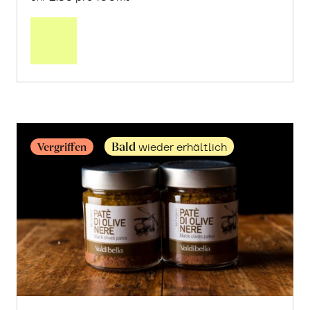
Mehr
über
Olivenöl
Extra
Vergine
erfahren
Bald
Vergriffen
wieder erhältlich