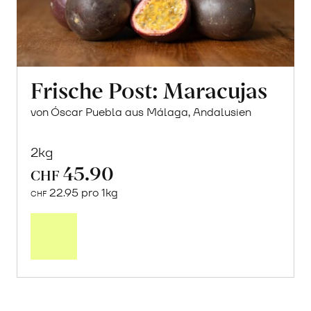
Frische Post: Maracujas
von Óscar Puebla aus Málaga, Andalusien
2kg
45.90
CHF
22.95 pro 1kg
CHF
Mehr
über
Frische
Post:
Maracujas
erfahren