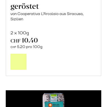
geröstet
von Cooperativa L’Arcolaio aus Siracusa,
Sizilien
2 x 100g
10.40
CHF
5.20 pro 100g
CHF
In
den
Warenkorb