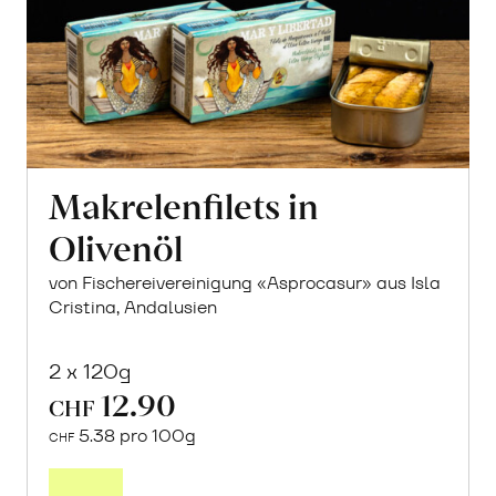
Makrelenfilets in
Olivenöl
von Fischereivereinigung «Asprocasur» aus Isla
Cristina, Andalusien
2 x 120g
12.90
CHF
5.38 pro 100g
CHF
In
den