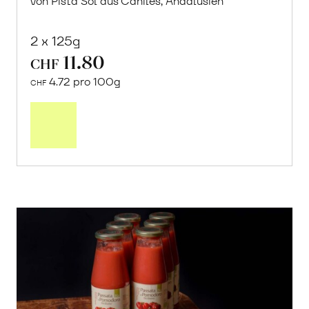
von Pista Sol aus Caniles, Andalusien
2 x 125g
11.80
CHF
4.72 pro 100g
CHF
In
den
Warenkorb