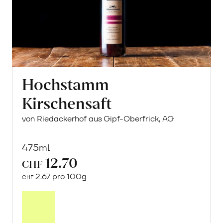
Hochstamm
Kirschensaft
von Riedackerhof aus Gipf-Oberfrick, AG
475ml
12.70
CHF
2.67 pro 100g
CHF
In
den
Warenkorb