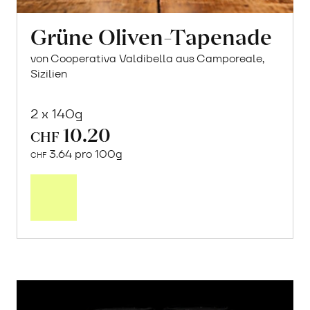
Grüne Oliven-Tapenade
von Cooperativa Valdibella aus Camporeale,
Sizilien
2 x 140g
10.20
CHF
3.64 pro 100g
CHF
In
den
Warenkorb