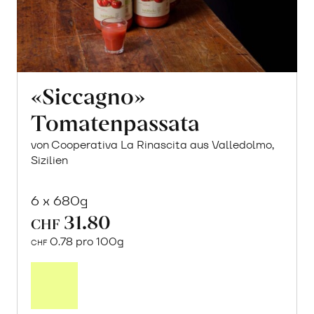
«Siccagno»
Tomatenpassata
von Cooperativa La Rinascita aus Valledolmo,
Sizilien
6 x 680g
31.80
CHF
0.78 pro 100g
CHF
In
den
Warenkorb