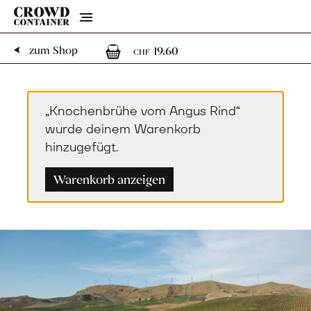
Menu
1
1 Artikel im Warenk
zum Shop
19.60
CHF
„Knochenbrühe vom Angus Rind“
wurde deinem Warenkorb
hinzugefügt.
Warenkorb anzeigen