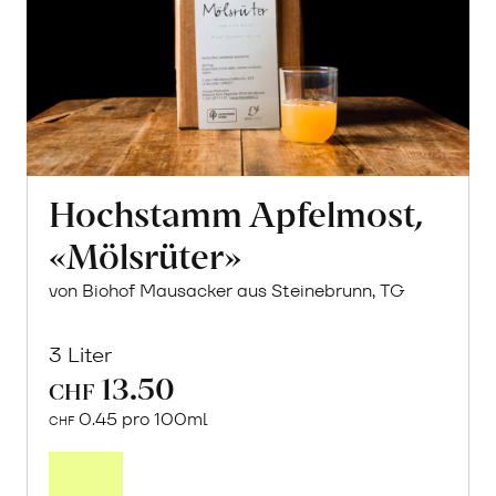
Hochstamm Apfelmost,
«Mölsrüter»
von Biohof Mausacker aus Steinebrunn, TG
3 Liter
13.50
CHF
0.45 pro 100ml
CHF
In
den
Warenkorb