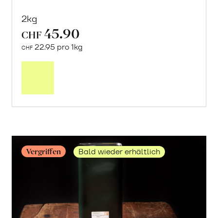
2kg
45.90
CHF
22.95 pro 1kg
CHF
Mehr
über
Frische
Post:
Maracujas
erfahren
Vergriffen
Bald wieder erhältlich