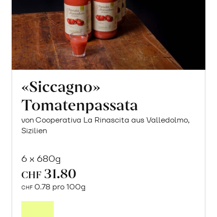
«Siccagno»
Tomatenpassata
von Cooperativa La Rinascita aus Valledolmo,
Sizilien
6 x 680g
31.80
CHF
0.78 pro 100g
CHF
In
den