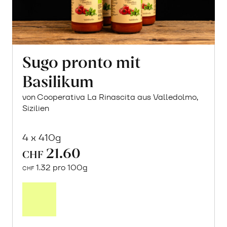
Sugo pronto mit
Basilikum
von Cooperativa La Rinascita aus Valledolmo,
Sizilien
4 x 410g
21.60
CHF
1.32 pro 100g
CHF
In
den
Warenkorb