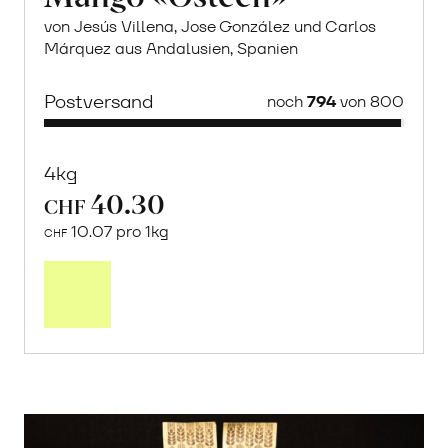
von Jesús Villena, Jose González und Carlos
Márquez aus Andalusien, Spanien
Postversand
noch
794
von 800
4kg
40.30
CHF
10.07 pro 1kg
CHF
Mehr
über
Saisonstart:
Frische
Post
Mango
«Osteen»
erfahren