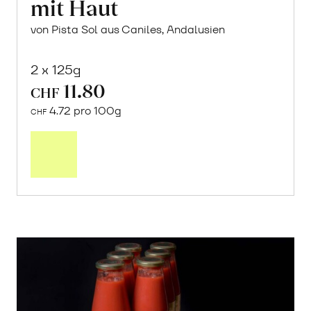
mit Haut
von Pista Sol aus Caniles, Andalusien
2 x 125g
11.80
CHF
4.72 pro 100g
CHF
In
den
Warenkorb