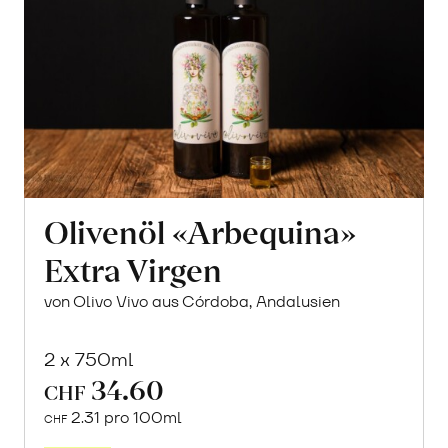
Olivenöl «Arbequina»
Extra Virgen
von Olivo Vivo aus Córdoba, Andalusien
2 x 750ml
34.60
CHF
2.31 pro 100ml
CHF
In