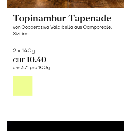
Topinambur-Tapenade
von Cooperativa Valdibella aus Camporeale,
Sizilien
2 x 140g
10.40
CHF
3.71 pro 100g
CHF
In
den
Warenkorb