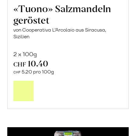
«Tuono» Salzmandeln
geröstet
von Cooperativa L’Arcolaio aus Siracusa,
Sizilien
2 x 100g
10.40
CHF
5.20 pro 100g
CHF
In
den
Warenkorb