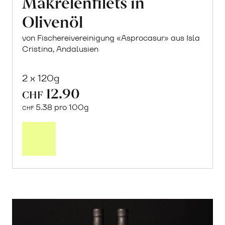
Makrelenfilets in
Olivenöl
von Fischereivereinigung «Asprocasur» aus Isla
Cristina, Andalusien
2 x 120g
12.90
CHF
5.38 pro 100g
CHF
In
den
Warenkorb