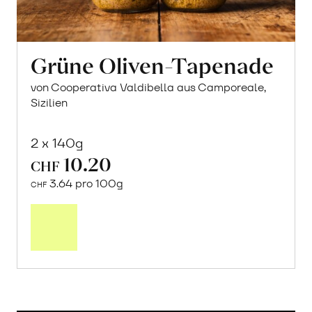
Grüne Oliven-Tapenade
von Cooperativa Valdibella aus Camporeale,
Sizilien
2 x 140g
10.20
CHF
3.64 pro 100g
CHF
In
den
Warenkorb