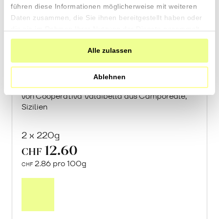
führen diese Informationen möglicherweise mit weiteren
Daten zusammen, die Sie ihnen bereitgestellt haben oder
die sie im Rahmen Ihrer Nutzung der Dienste gesammelt
haben.
Alle zulassen
«Sultano» Hummus mit
Mandelmus
Ablehnen
von Cooperativa Valdibella aus Camporeale,
Sizilien
2 x 220g
12.60
CHF
2.86 pro 100g
CHF
In
den
Warenkorb