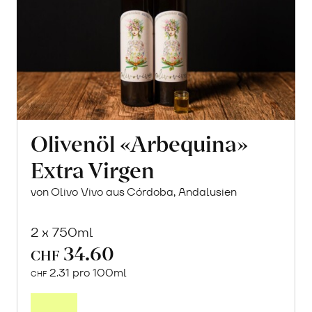
Olivenöl «Arbequina»
Extra Virgen
von Olivo Vivo aus Córdoba, Andalusien
2 x 750ml
34.60
CHF
2.31 pro 100ml
CHF
In
den