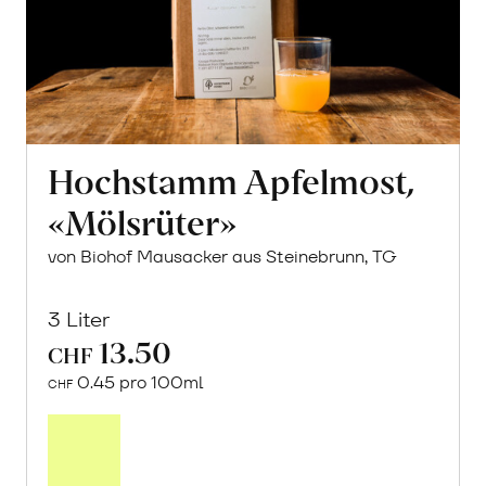
Hochstamm Apfelmost,
«Mölsrüter»
von Biohof Mausacker aus Steinebrunn, TG
3 Liter
13.50
CHF
0.45 pro 100ml
CHF
In
den
Warenkorb