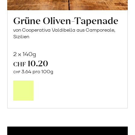
Grüne Oliven-Tapenade
von Cooperativa Valdibella aus Camporeale,
Sizilien
2 x 140g
10.20
CHF
3.64 pro 100g
CHF
In
den
Warenkorb