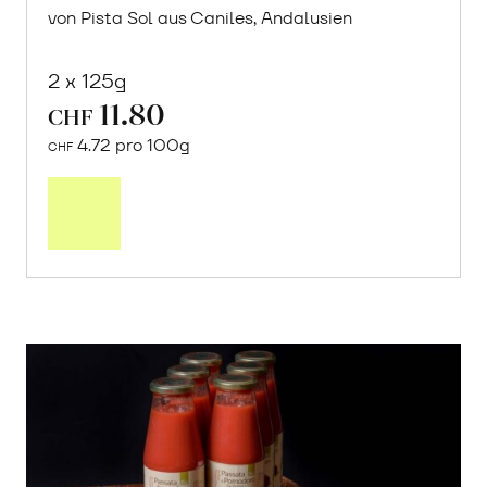
von Pista Sol aus Caniles, Andalusien
2 x 125g
11.80
CHF
4.72 pro 100g
CHF
In
den
Warenkorb