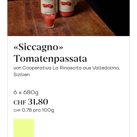
«Siccagno»
Tomatenpassata
von Cooperativa La Rinascita aus Valledolmo,
Sizilien
6 x 680g
31.80
CHF
0.78 pro 100g
CHF
In
den
Warenkorb