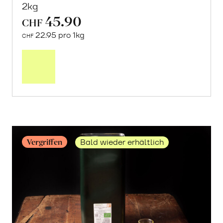
2kg
45.90
CHF
22.95 pro 1kg
CHF
Mehr
über
Frische
Post:
Maracujas
erfahren
Vergriffen
Bald wieder erhältlich