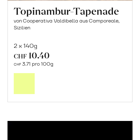
Topinambur-Tapenade
von Cooperativa Valdibella aus Camporeale,
Sizilien
2 x 140g
10.40
CHF
3.71 pro 100g
CHF
In
den
Warenkorb