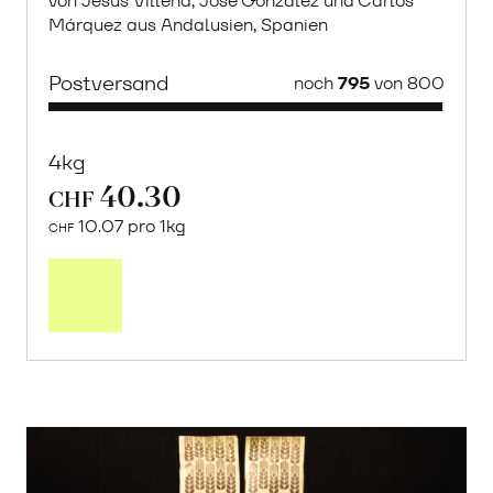
von Jesús Villena, Jose González und Carlos
Márquez aus Andalusien, Spanien
Postversand
noch
795
von 800
4kg
40.30
CHF
10.07 pro 1kg
CHF
Mehr
über
Saisonstart:
Frische
Post
Mango
«Osteen»
erfahren