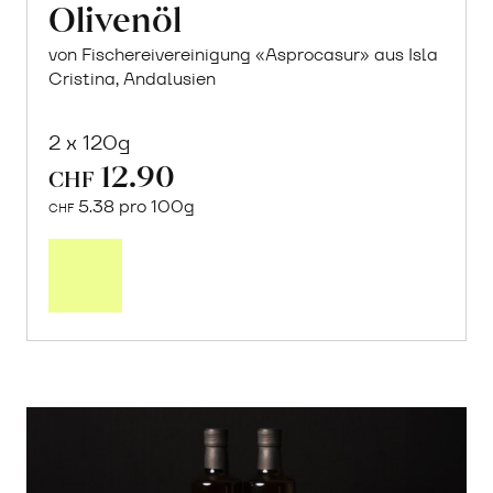
Olivenöl
von Fischereivereinigung «Asprocasur» aus Isla
Cristina, Andalusien
2 x 120g
12.90
CHF
5.38 pro 100g
CHF
In
den
Warenkorb