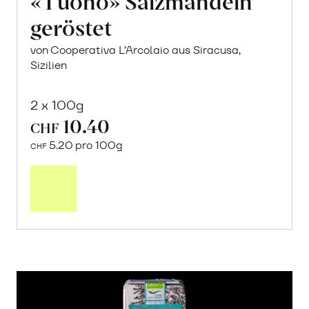
«Tuono» Salzmandeln
geröstet
von Cooperativa L’Arcolaio aus Siracusa,
Sizilien
2 x 100g
10.40
CHF
5.20 pro 100g
CHF
In
den
Warenkorb