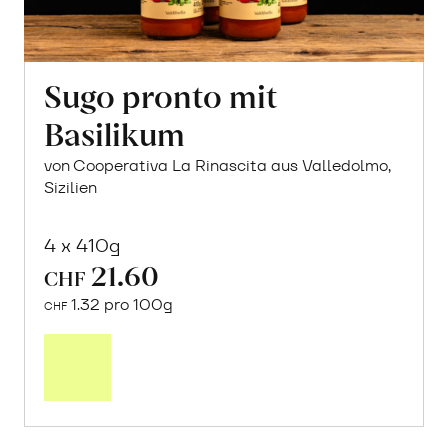
Sugo pronto mit
Basilikum
von Cooperativa La Rinascita aus Valledolmo,
Sizilien
4 x 410g
21.60
CHF
1.32 pro 100g
CHF
In
den
Warenkorb