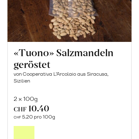
«Tuono» Salzmandeln
geröstet
von Cooperativa L’Arcolaio aus Siracusa,
Sizilien
2 x 100g
10.40
CHF
5.20 pro 100g
CHF
In
den
Warenkorb