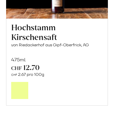
Hochstamm
Kirschensaft
von Riedackerhof aus Gipf-Oberfrick, AG
475ml
12.70
CHF
2.67 pro 100g
CHF
In
den
Warenkorb