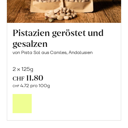
Pistazien geröstet und
gesalzen
von Pista Sol aus Caniles, Andalusien
2 x 125g
11.80
CHF
4.72 pro 100g
CHF
In
den
Warenkorb