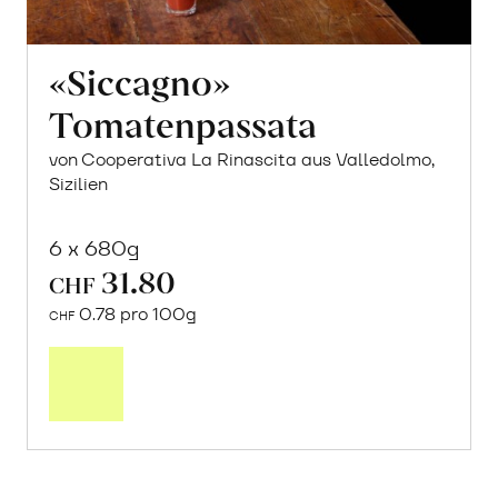
«Siccagno»
Tomatenpassata
von Cooperativa La Rinascita aus Valledolmo,
Sizilien
6 x 680g
31.80
CHF
0.78 pro 100g
CHF
In
den
Warenkorb