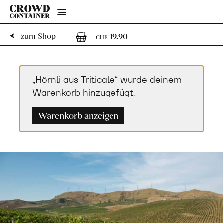
Menu
1
1 Artikel im Warenk
zum Shop
19.90
CHF
„Hörnli aus Triticale“ wurde deinem
Warenkorb hinzugefügt.
Warenkorb anzeigen