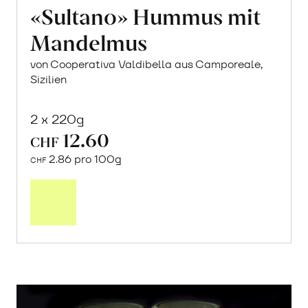
«Sultano» Hummus mit
Mandelmus
von Cooperativa Valdibella aus Camporeale,
Sizilien
2 x 220g
12.60
CHF
2.86 pro 100g
CHF
In
den
Warenkorb