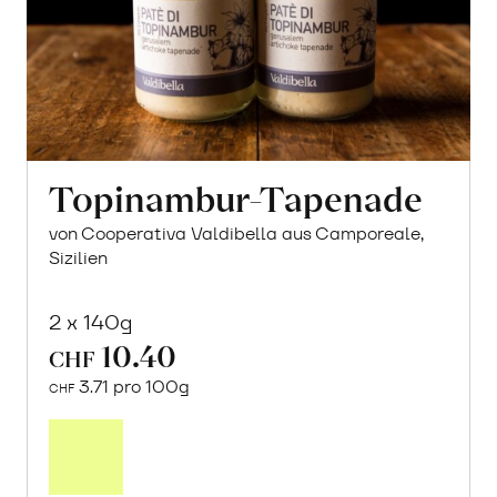
Topinambur-Tapenade
von Cooperativa Valdibella aus Camporeale,
Sizilien
2 x 140g
10.40
CHF
3.71 pro 100g
CHF
In
den
Warenkorb