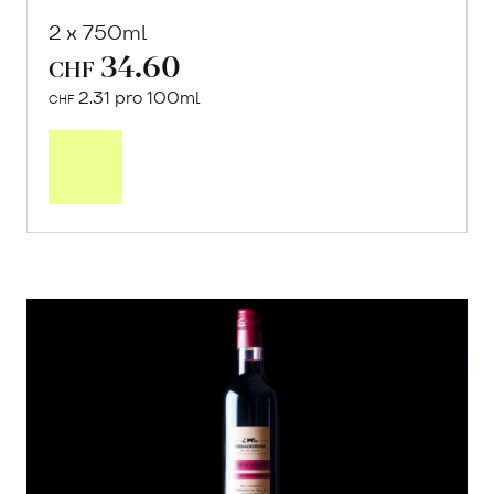
2 x 750ml
34.60
CHF
2.31 pro 100ml
CHF
In
den
Warenkorb