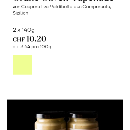
von Cooperativa Valdibella aus Camporeale,
Sizilien
2 x 140g
10.20
CHF
3.64 pro 100g
CHF
In
den
Warenkorb