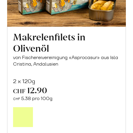
Makrelenfilets in
Olivenöl
von Fischereivereinigung «Asprocasur» aus Isla
Cristina, Andalusien
2 x 120g
12.90
CHF
5.38 pro 100g
CHF
In
den
Warenkorb