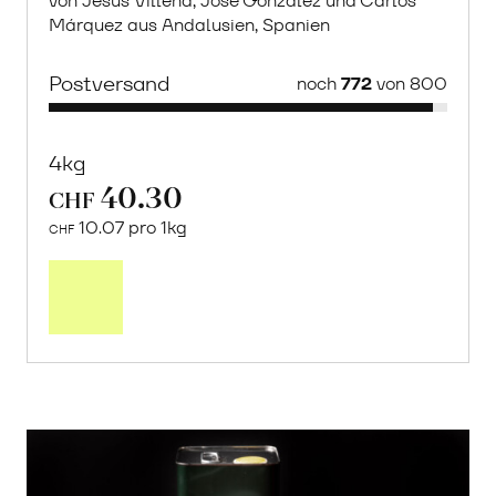
von Jesús Villena, Jose González und Carlos
Márquez aus Andalusien, Spanien
Postversand
noch
772
von 800
4kg
40.30
CHF
10.07 pro 1kg
CHF
Mehr
über
Saisonstart:
Frische
Post
Mango
«Osteen»
erfahren