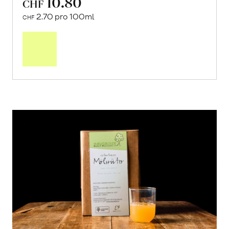
10.80
CHF
2.70 pro 100ml
CHF
In
den
Warenkorb