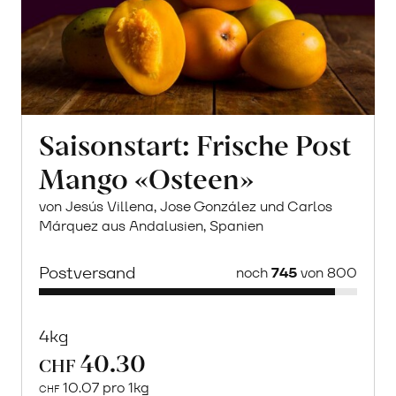
Saisonstart: Frische Post
Mango «Osteen»
von Jesús Villena, Jose González und Carlos
Márquez aus Andalusien, Spanien
Postversand
noch
745
von 800
4kg
40.30
CHF
10.07 pro 1kg
CHF