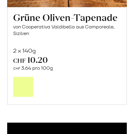
Grüne Oliven-Tapenade
von Cooperativa Valdibella aus Camporeale,
Sizilien
2 x 140g
10.20
CHF
3.64 pro 100g
CHF
In
den
Warenkorb