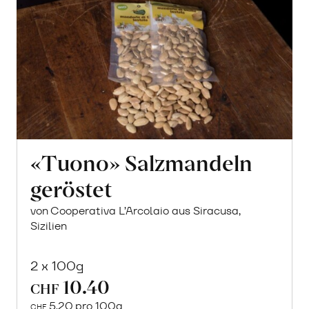
«Tuono» Salzmandeln
geröstet
von Cooperativa L’Arcolaio aus Siracusa,
Sizilien
2 x 100g
10.40
CHF
5.20 pro 100g
CHF