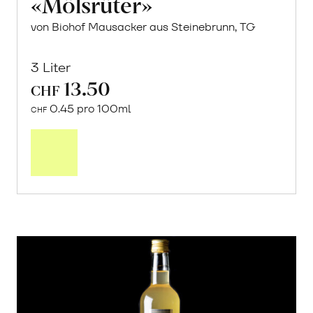
«Mölsrüter»
von Biohof Mausacker aus Steinebrunn, TG
3 Liter
13.50
CHF
0.45 pro 100ml
CHF
In
den
Warenkorb