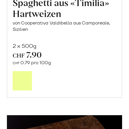
Spaghetti aus «Timilia»
Hartweizen
von Cooperativa Valdibella aus Camporeale,
Sizilien
2 x 500g
7.90
CHF
0.79 pro 100g
CHF
In
den
Warenkorb