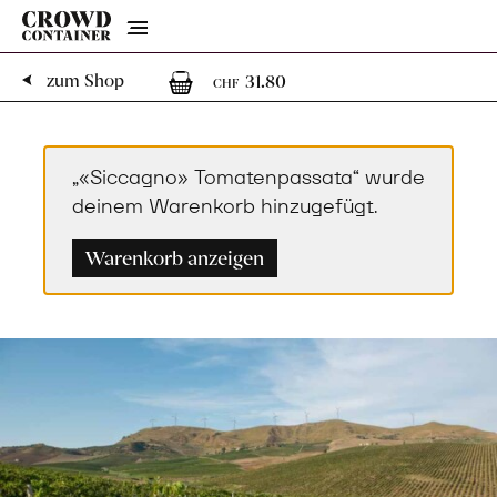
Menu
1
1 Artikel im Warenk
zum Shop
31.80
CHF
„«Siccagno» Tomatenpassata“ wurde
deinem Warenkorb hinzugefügt.
Warenkorb anzeigen