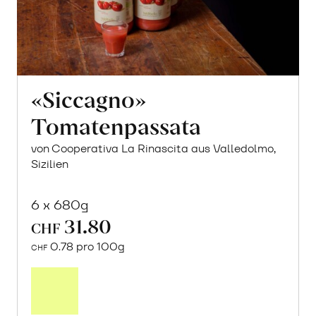
«Siccagno»
Tomatenpassata
von Cooperativa La Rinascita aus Valledolmo,
Sizilien
6 x 680g
31.80
CHF
0.78 pro 100g
CHF
In
den
Warenkorb