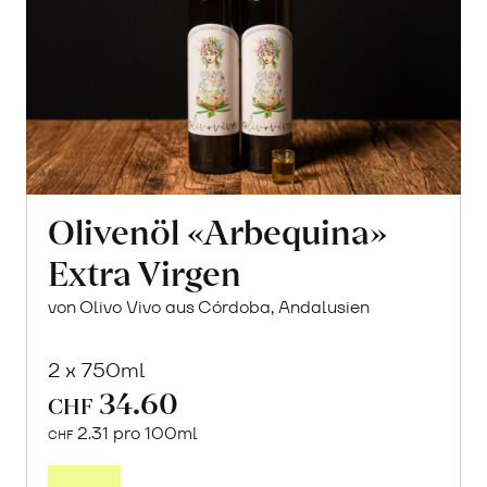
Olivenöl «Arbequina»
Extra Virgen
von Olivo Vivo aus Córdoba, Andalusien
2 x 750ml
34.60
CHF
2.31 pro 100ml
CHF
In
den