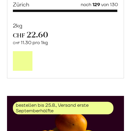
Zürich
noch
129
von 130
2kg
22.60
CHF
11.30 pro 1kg
CHF
Mehr
über
Trauben
«Solaris»
erfahren
bestellen bis 25.8., Versand erste
Septemberhälfte