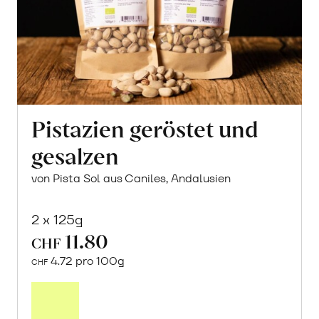
Pistazien geröstet und
gesalzen
von Pista Sol aus Caniles, Andalusien
2 x 125g
11.80
CHF
4.72 pro 100g
CHF
In
den
Warenkorb