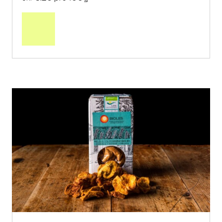
In
den
Warenkorb