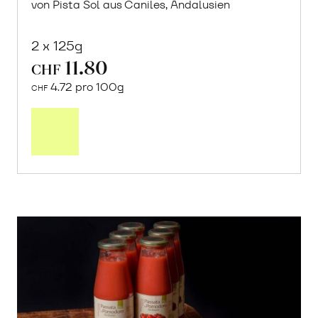
von Pista Sol aus Caniles, Andalusien
2 x 125g
11.80
CHF
4.72 pro 100g
CHF
In
den
Warenkorb