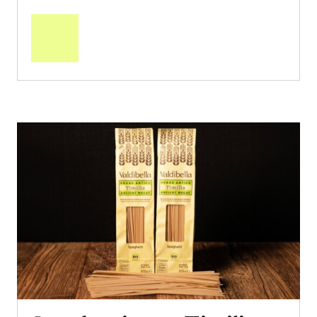
Mehr
über
Saisonstart:
Frische
Post
Mango
«Osteen»
erfahren