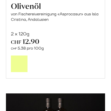
Olivenöl
von Fischereivereinigung «Asprocasur» aus Isla
Cristina, Andalusien
2 x 120g
12.90
CHF
5.38 pro 100g
CHF
In
den
Warenkorb