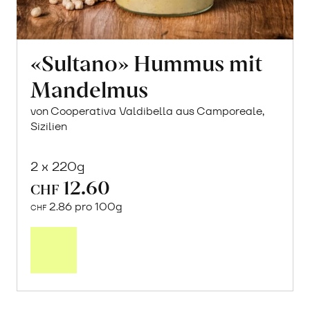
«Sultano» Hummus mit
Mandelmus
von Cooperativa Valdibella aus Camporeale,
Sizilien
2 x 220g
12.60
CHF
2.86 pro 100g
CHF
In
den
Warenkorb