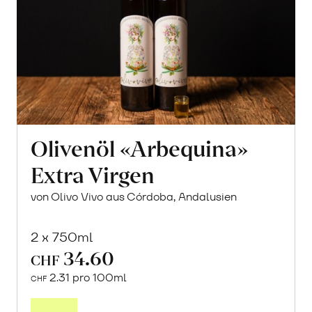
Olivenöl «Arbequina»
Extra Virgen
von Olivo Vivo aus Córdoba, Andalusien
2 x 750ml
34.60
CHF
2.31 pro 100ml
CHF
In
den