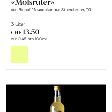
«Mölsrüter»
von Biohof Mausacker aus Steinebrunn, TG
3 Liter
13.50
CHF
0.45 pro 100ml
CHF
In
den
Warenkorb