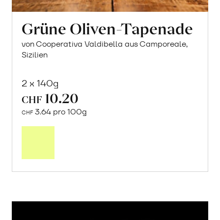
Grüne Oliven-Tapenade
von Cooperativa Valdibella aus Camporeale,
Sizilien
2 x 140g
10.20
CHF
3.64 pro 100g
CHF
In
den
Warenkorb