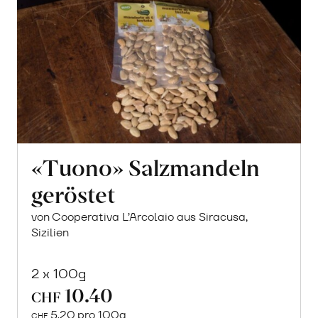
«Tuono» Salzmandeln
geröstet
von Cooperativa L’Arcolaio aus Siracusa,
Sizilien
2 x 100g
10.40
CHF
5.20 pro 100g
CHF