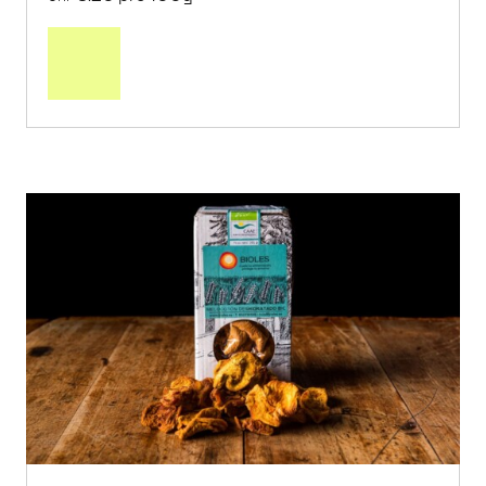
In
den
Warenkorb