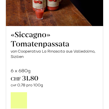
«Siccagno»
Tomatenpassata
von Cooperativa La Rinascita aus Valledolmo,
Sizilien
6 x 680g
31.80
CHF
0.78 pro 100g
CHF
In
den
Warenkorb