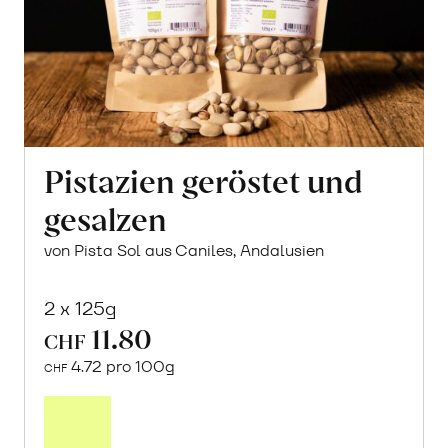
Pistazien geröstet und
gesalzen
von Pista Sol aus Caniles, Andalusien
2 x 125g
11.80
CHF
4.72 pro 100g
CHF
In
den
Warenkorb