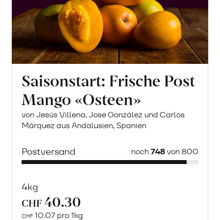
Saisonstart: Frische Post
Mango «Osteen»
von Jesús Villena, Jose González und Carlos
Márquez aus Andalusien, Spanien
Postversand
noch
748
von 800
4kg
40.30
CHF
10.07 pro 1kg
CHF