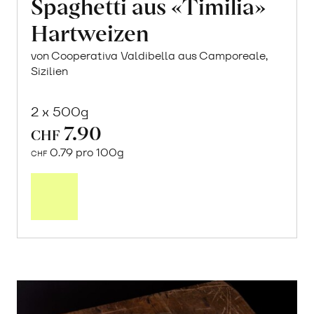
Spaghetti aus «Timilia»
Hartweizen
von Cooperativa Valdibella aus Camporeale,
Sizilien
2 x 500g
7.90
CHF
0.79 pro 100g
CHF
In
den
Warenkorb