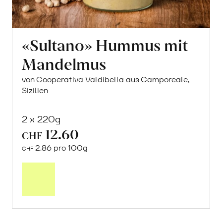
«Sultano» Hummus mit
Mandelmus
von Cooperativa Valdibella aus Camporeale,
Sizilien
2 x 220g
12.60
CHF
2.86 pro 100g
CHF
In
den
Warenkorb