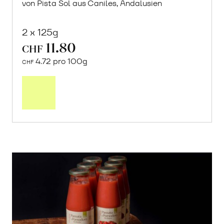
von Pista Sol aus Caniles, Andalusien
2 x 125g
11.80
CHF
4.72 pro 100g
CHF
In
den
Warenkorb