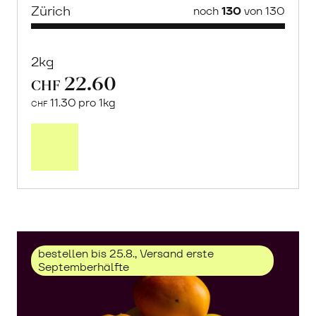
Zürich
noch
130
von 130
2kg
22.60
CHF
11.30 pro 1kg
CHF
Mehr
über
Trauben
«Solaris»
erfahren
bestellen bis 25.8., Versand erste
Septemberhälfte