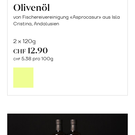
Olivenöl
von Fischereivereinigung «Asprocasur» aus Isla
Cristina, Andalusien
2 x 120g
12.90
CHF
5.38 pro 100g
CHF
In
den
Warenkorb