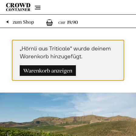
Menu
1
1 Artikel im Warenk
zum Shop
19.90
CHF
„Hörnli aus Triticale“ wurde deinem
Warenkorb hinzugefügt.
Warenkorb anzeigen