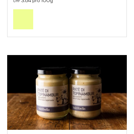
3.64 pro 100g
CHF
In
den
Warenkorb