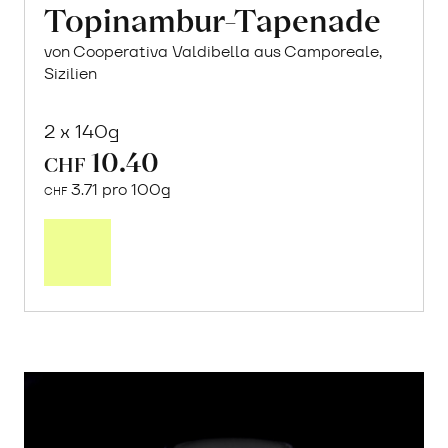
Topinambur-Tapenade
von Cooperativa Valdibella aus Camporeale,
Sizilien
2 x 140g
10.40
CHF
3.71 pro 100g
CHF
In
den
Warenkorb