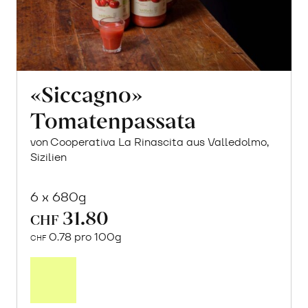
«Siccagno»
Tomatenpassata
von Cooperativa La Rinascita aus Valledolmo,
Sizilien
6 x 680g
31.80
CHF
0.78 pro 100g
CHF
In
den
Warenkorb