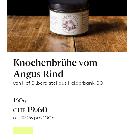
Knochenbrühe vom
Angus Rind
von Hof Silberdistel aus Holderbank, SO
160g
19.60
CHF
12.25 pro 100g
CHF
In
den