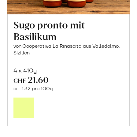
Sugo pronto mit
Basilikum
von Cooperativa La Rinascita aus Valledolmo,
Sizilien
4 x 410g
21.60
CHF
1.32 pro 100g
CHF
In
den
Warenkorb