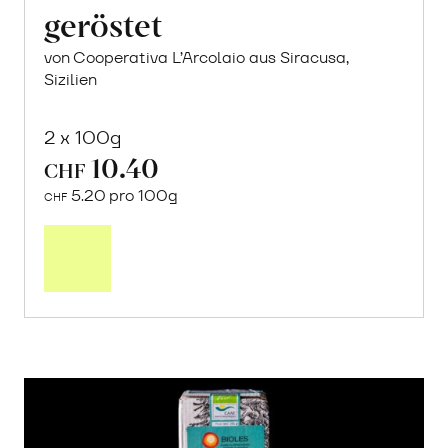
geröstet
von Cooperativa L’Arcolaio aus Siracusa,
Sizilien
2 x 100g
10.40
CHF
5.20 pro 100g
CHF
In
den
Warenkorb