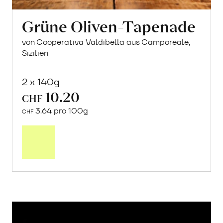
Grüne Oliven-Tapenade
von Cooperativa Valdibella aus Camporeale,
Sizilien
2 x 140g
10.20
CHF
3.64 pro 100g
CHF
In
den
Warenkorb