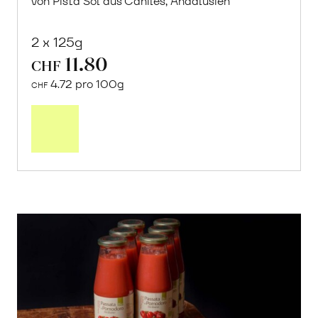
von Pista Sol aus Caniles, Andalusien
2 x 125g
11.80
CHF
4.72 pro 100g
CHF
In
den
Warenkorb