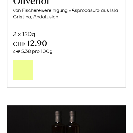
Olivenöl
von Fischereivereinigung «Asprocasur» aus Isla
Cristina, Andalusien
2 x 120g
12.90
CHF
5.38 pro 100g
CHF
In
den
Warenkorb