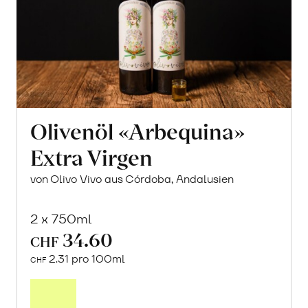
Olivenöl «Arbequina»
Extra Virgen
von Olivo Vivo aus Córdoba, Andalusien
2 x 750ml
34.60
CHF
2.31 pro 100ml
CHF
In
den
Warenkorb