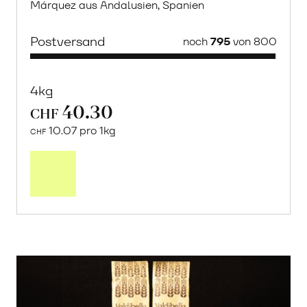
Márquez aus Andalusien, Spanien
Postversand
noch
795
von 800
4kg
40.30
CHF
10.07 pro 1kg
CHF
Mehr
über
Saisonstart:
Frische
Post
Mango
«Osteen»
erfahren