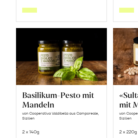
den
Warenkorb
Basilikum-Pesto mit
«Sul
Mandeln
mit 
von Cooperativa Valdibella aus Camporeale,
von Cooper
Sizilien
Sizilien
2 x 140g
2 x 220g