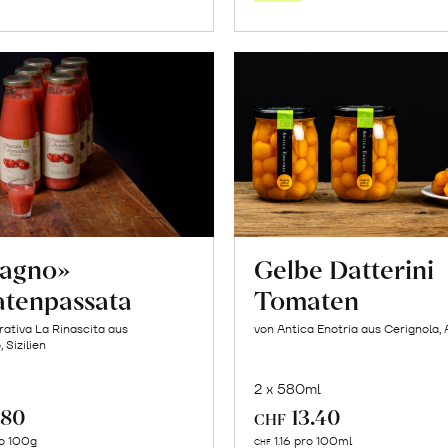
Warenkorb
Warenk
cagno»
Gelbe Datterini
tenpassata
Tomaten
ativa La Rinascita aus
von Antica Enotria aus Cerignola, 
 Sizilien
2 x 580ml
.80
13.40
CHF
In
In
o 100g
1.16 pro 100ml
CHF