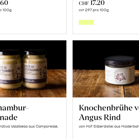
.60
17.20
CHF
In
In
o 100g
2.97 pro 100g
CHF
den
den
Warenkorb
Warenk
nambur-
Knochenbrühe 
nade
Angus Rind
ativa Valdibella aus Camporeale,
von Hof Silberdistel aus Holderba