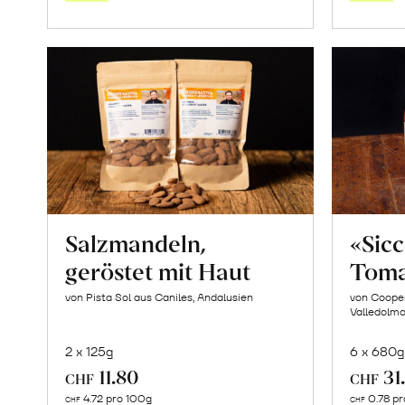
Saisonstart:
Frische
Post
Mango
«Osteen»
erfahren
Salzmandeln,
«Sic
geröstet mit Haut
Toma
von Pista Sol aus Caniles, Andalusien
von Cooper
Valledolmo,
2 x 125g
6 x 680g
11.80
31
CHF
CHF
In
4.72 pro 100g
0.78 pr
CHF
CHF