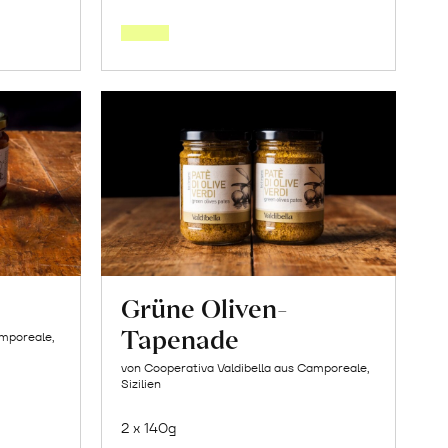
den
orb
Warenkorb
Grüne Oliven-
Tapenade
amporeale,
von Cooperativa Valdibella aus Camporeale,
Sizilien
2 x 140g