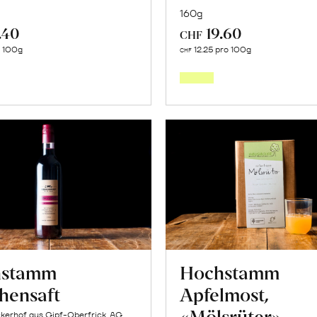
160g
.40
19.60
CHF
In
In
o 100g
12.25 pro 100g
CHF
den
den
Warenkorb
Warenk
hstamm
Hochstamm
chensaft
Apfelmost,
«Mölsrüter»
kerhof aus Gipf-Oberfrick, AG