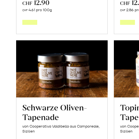
12.90
12
CHF
CHF
In
4.61 pro 100g
2.86 pr
CHF
CHF
den
Warenkorb
Schwarze Oliven-
Topi
Tapenade
Tape
von Cooperativa Valdibella aus Camporeale,
von Cooper
Sizilien
Sizilien