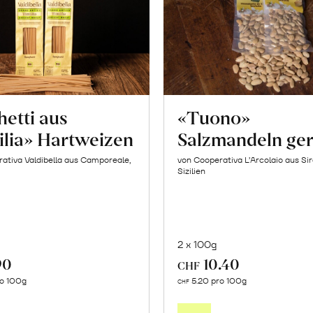
etti aus
«Tuono»
ilia» Hartweizen
Salzmandeln ger
ativa Valdibella aus Camporeale,
von Cooperativa L’Arcolaio aus Si
Sizilien
2 x 100g
90
10.40
CHF
In
In
ro 100g
5.20 pro 100g
CHF
den
den