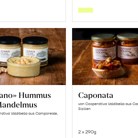
den
den
Warenkorb
Warenk
tano» Hummus
Caponata
Mandelmus
von Cooperativa Valdibella aus C
Sizilien
ativa Valdibella aus Camporeale,
2 x 290g