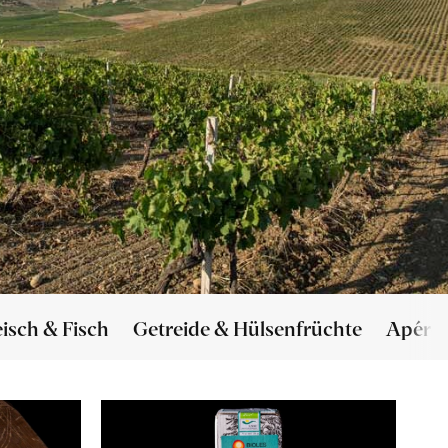
eisch & Fisch
Getreide & Hülsenfrüchte
Apéro