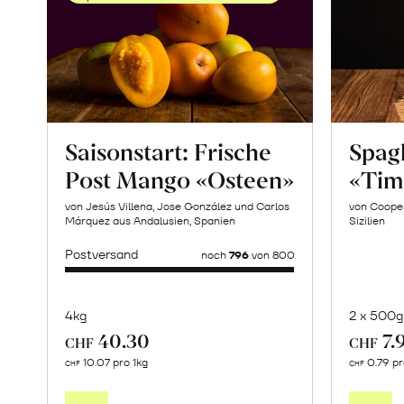
Saisonstart: Frische
Spagh
Post Mango «Osteen»
«Tim
von Jesús Villena, Jose González und Carlos
von Cooper
Márquez aus Andalusien, Spanien
Sizilien
Postversand
noch
796
von 800
4kg
2 x 500g
40.30
7.
CHF
CHF
Mehr
10.07 pro 1kg
0.79 p
CHF
CHF
über