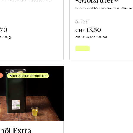
von Biohof Mausacker aus Steine
3 Liter
.70
13.50
CHF
In
In
o 100g
0.45 pro 100ml
CHF
den
den
Warenkorb
Warenk
n
Bald wieder erhältlich
nöl Extra