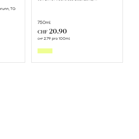
brunn, TG
750ml
20.90
CHF
In
2.79 pro 100ml
CHF
den
orb
Warenkorb