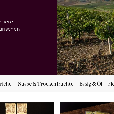
unsere
narischen
riche
Nüsse & Trockenfrüchte
Essig & Öl
Fl