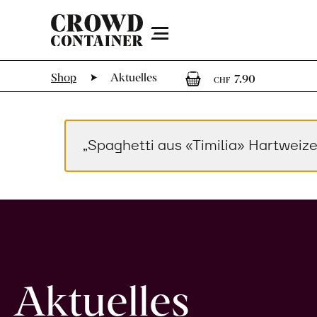
Menu
1
1 Artike
Shop
Aktuelles
7.90
CHF
„Spaghetti aus «Timilia» Hartwei
Aktuelles