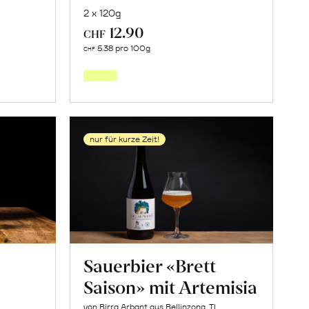
2 x 120g
12.90
CHF
In
5.38 pro 100g
CHF
den
orb
Warenkorb
nur für kurze Zeit!
Sauerbier «Brett
Saison» mit Artemisia
von Birra Arbant aus Bellinzona, TI