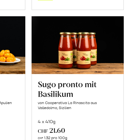
orb
Warenkorb
Sugo pronto mit
Basilikum
Apulien
von Cooperativa La Rinascita aus
Valledolmo, Sizilien
4 x 410g
21.60
CHF
In
1.32 pro 100g
CHF