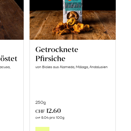
Getrocknete
östet
Pfirsiche
racusa,
von Bioles aus Alameda, Málaga, Andalusien
250g
12.60
CHF
In
5.04 pro 100g
CHF
den