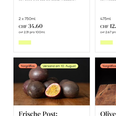
2 x 750ml
475ml
34.60
12
CHF
CHF
In
2.31 pro 100ml
2.67 pr
CHF
CHF
den
Warenkorb
Vergriffen
Vergriffe
Versand am 10. August
Frische Post:
Olive