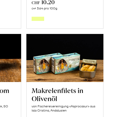
10.20
CHF
In
3.64 pro 100g
CHF
den
orb
Warenkorb
vom
Makrelenfilets in
Olivenöl
nk, SO
von Fischereivereinigung «Asprocasur» aus
Isla Cristina, Andalusien