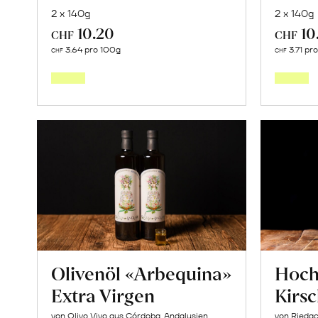
2 x 140g
2 x 140g
10.20
10
CHF
CHF
In
3.64 pro 100g
3.71 pr
CHF
CHF
den
Warenkorb
Olivenöl «Arbequina»
Hoc
Extra Virgen
Kirs
von Olivo Vivo aus Córdoba, Andalusien
von Riedac