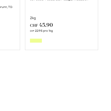
brunn, TG
2kg
45.90
CHF
Mehr
22.95 pro 1kg
CHF
über
orb
Frische
Post:
Maracujas
erfahren