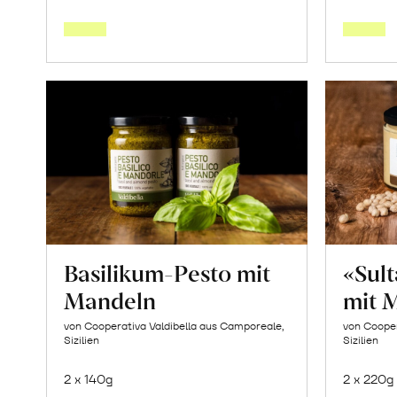
den
Warenkorb
Basilikum-Pesto mit
«Sul
Mandeln
mit 
von Cooperativa Valdibella aus Camporeale,
von Cooper
Sizilien
Sizilien
2 x 140g
2 x 220g