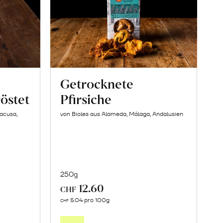
Getrocknete
östet
Pfirsiche
racusa,
von Bioles aus Alameda, Málaga, Andalusien
250g
12.60
CHF
In
5.04 pro 100g
CHF
den