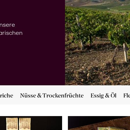
unsere
narischen
riche
Nüsse & Trockenfrüchte
Essig & Öl
Fl