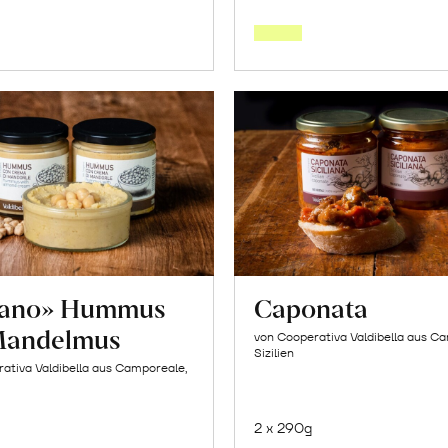
den
den
Warenkorb
Warenk
tano» Hummus
Caponata
Mandelmus
von Cooperativa Valdibella aus C
Sizilien
ativa Valdibella aus Camporeale,
2 x 290g