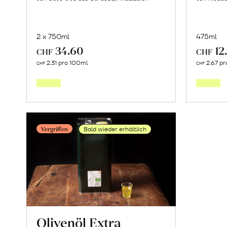
2 x 750ml
475ml
34.60
12
CHF
CHF
In
2.31 pro 100ml
2.67 pr
CHF
CHF
den
Warenkorb
Vergriffen
Bald wieder erhältlich
Olivenöl Extra