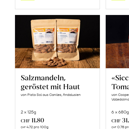
Saisonstart:
Frische
Post
Mango
«Osteen»
erfahren
Salzmandeln,
«Sic
geröstet mit Haut
Toma
von Pista Sol aus Caniles, Andalusien
von Cooper
Valledolmo,
2 x 125g
6 x 680g
11.80
31
CHF
CHF
In
4.72 pro 100g
0.78 pr
CHF
CHF