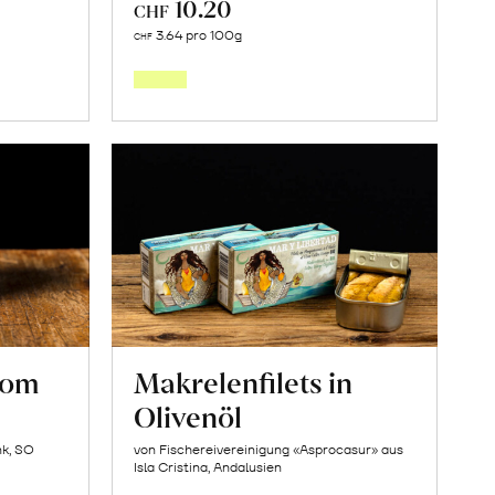
10.20
CHF
In
3.64 pro 100g
CHF
den
orb
Warenkorb
vom
Makrelenfilets in
Olivenöl
nk, SO
von Fischereivereinigung «Asprocasur» aus
Isla Cristina, Andalusien