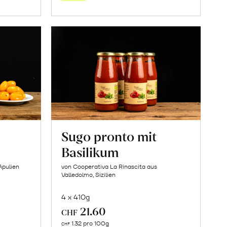
orb
Warenkorb
Sugo pronto mit
Basilikum
Apulien
von Cooperativa La Rinascita aus
Valledolmo, Sizilien
4 x 410g
21.60
CHF
In
1.32 pro 100g
CHF