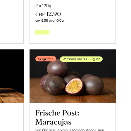
2 x 120g
12.90
CHF
In
5.38 pro 100g
CHF
den
orb
Warenkorb
Vergriffen
Versand am 10. August
Frische Post:
Maracujas
von Óscar Puebla aus Málaga, Andalusien