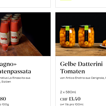
Warenkorb
Warenk
cagno»
Gelbe Datterini
tenpassata
Tomaten
ativa La Rinascita aus
von Antica Enotria aus Cerignola, 
 Sizilien
2 x 580ml
.80
13.40
CHF
In
In
o 100g
1.16 pro 100ml
CHF