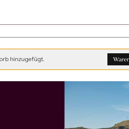
l im Warenkorb
Waren
rb hinzugefügt.