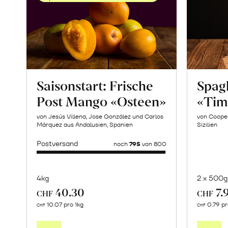
Saisonstart: Frische
Spagh
Post Mango «Osteen»
«Tim
von Jesús Villena, Jose González und Carlos
von Cooper
Márquez aus Andalusien, Spanien
Sizilien
Postversand
noch
795
von 800
4kg
2 x 500g
40.30
7.
CHF
CHF
Mehr
10.07 pro 1kg
0.79 p
CHF
CHF
über