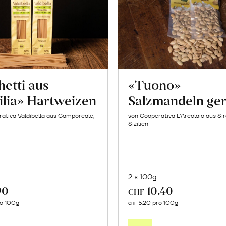
etti aus
«Tuono»
ilia» Hartweizen
Salzmandeln ger
ativa Valdibella aus Camporeale,
von Cooperativa L’Arcolaio aus Si
Sizilien
2 x 100g
90
10.40
CHF
In
In
ro 100g
5.20 pro 100g
CHF
den
den