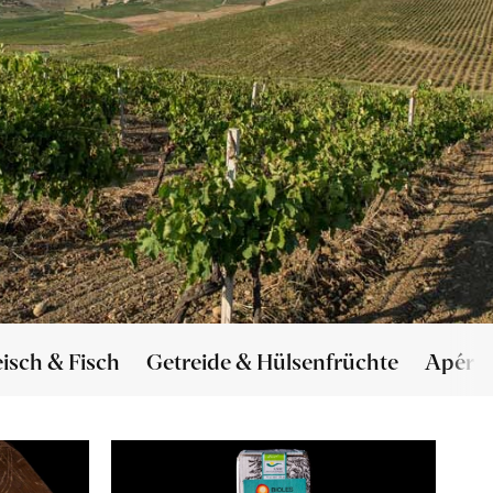
eisch & Fisch
Getreide & Hülsenfrüchte
Apéro