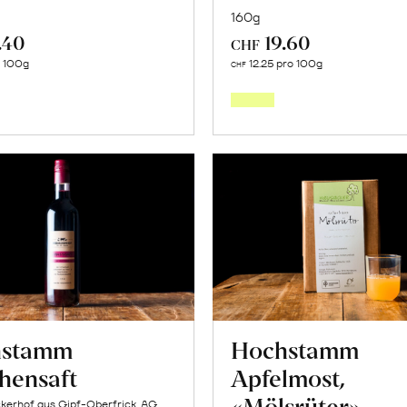
160g
.40
19.60
CHF
In
In
o 100g
12.25 pro 100g
CHF
den
den
Warenkorb
Warenk
hstamm
Hochstamm
chensaft
Apfelmost,
«Mölsrüter»
kerhof aus Gipf-Oberfrick, AG