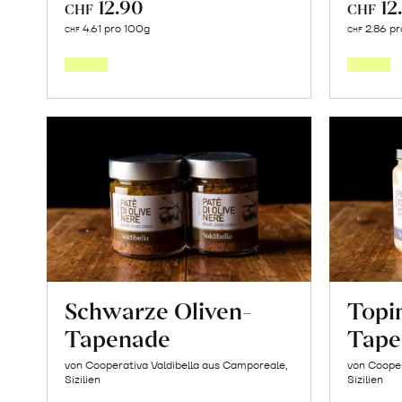
12.90
12
CHF
CHF
In
4.61 pro 100g
2.86 pr
CHF
CHF
den
Warenkorb
Schwarze Oliven-
Topi
Tapenade
Tape
von Cooperativa Valdibella aus Camporeale,
von Cooper
Sizilien
Sizilien