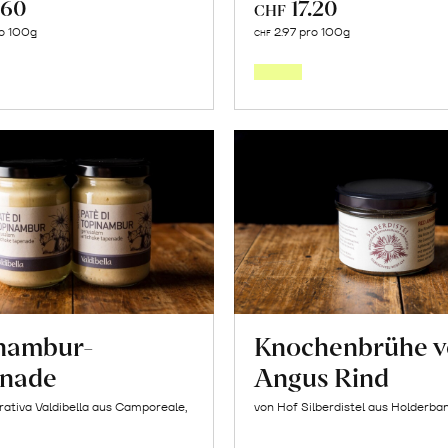
.60
17.20
CHF
In
In
o 100g
2.97 pro 100g
CHF
den
den
Warenkorb
Warenk
nambur-
Knochenbrühe 
nade
Angus Rind
ativa Valdibella aus Camporeale,
von Hof Silberdistel aus Holderba