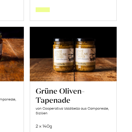
den
orb
Warenkorb
Grüne Oliven-
Tapenade
amporeale,
von Cooperativa Valdibella aus Camporeale,
Sizilien
2 x 140g