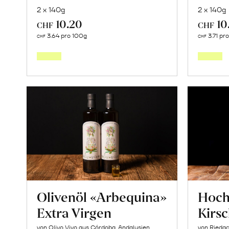
2 x 140g
2 x 140g
10.20
10
CHF
CHF
In
3.64 pro 100g
3.71 pr
CHF
CHF
den
Warenkorb
Olivenöl «Arbequina»
Hoc
Extra Virgen
Kirs
von Olivo Vivo aus Córdoba, Andalusien
von Riedac