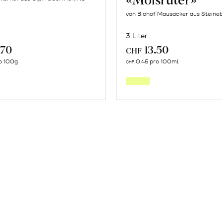
von Biohof Mausacker aus Steine
3 Liter
.70
13.50
CHF
In
In
o 100g
0.45 pro 100ml
CHF
den
den
Warenkorb
Warenk