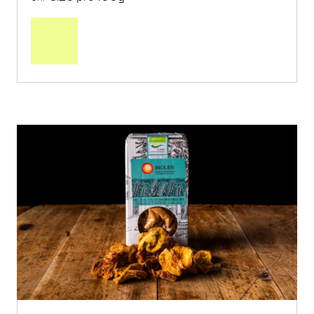
In
den
Warenkorb