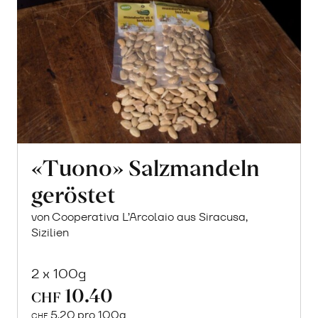
«Tuono» Salzmandeln
geröstet
von Cooperativa L’Arcolaio aus Siracusa,
Sizilien
2 x 100g
10.40
CHF
5.20 pro 100g
CHF