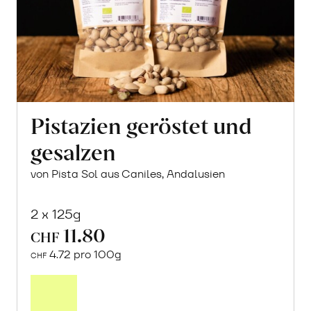
Pistazien geröstet und
gesalzen
von Pista Sol aus Caniles, Andalusien
2 x 125g
11.80
CHF
4.72 pro 100g
CHF
In
den
Warenkorb