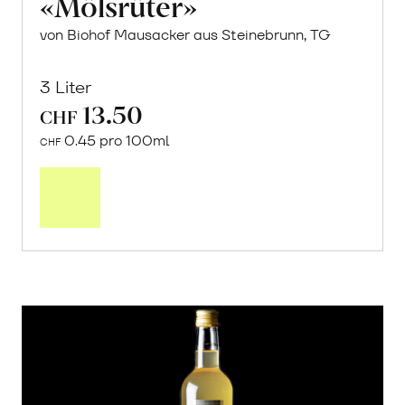
«Mölsrüter»
von Biohof Mausacker aus Steinebrunn, TG
3 Liter
13.50
CHF
0.45 pro 100ml
CHF
In
den
Warenkorb