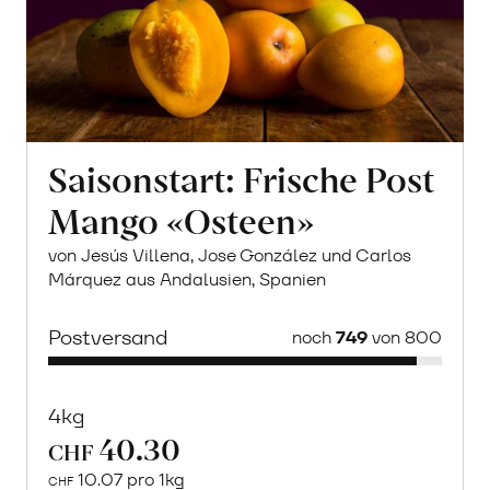
Saisonstart: Frische Post
Mango «Osteen»
von Jesús Villena, Jose González und Carlos
Márquez aus Andalusien, Spanien
Postversand
noch
749
von 800
4kg
40.30
CHF
10.07 pro 1kg
CHF