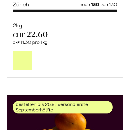
Zürich
noch
130
von 130
2kg
22.60
CHF
11.30 pro 1kg
CHF
Mehr
über
Trauben
«Solaris»
erfahren
bestellen bis 25.8., Versand erste
Septemberhälfte