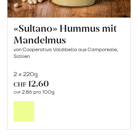
«Sultano» Hummus mit
Mandelmus
von Cooperativa Valdibella aus Camporeale,
Sizilien
2 x 220g
12.60
CHF
2.86 pro 100g
CHF
In
den
Warenkorb