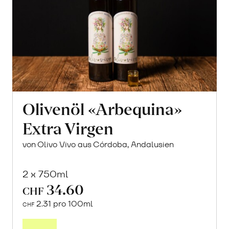
Olivenöl «Arbequina»
Extra Virgen
von Olivo Vivo aus Córdoba, Andalusien
2 x 750ml
34.60
CHF
2.31 pro 100ml
CHF
In
den