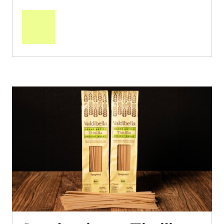
Mehr
über
Saisonstart:
Frische
Post
Mango
«Osteen»
erfahren