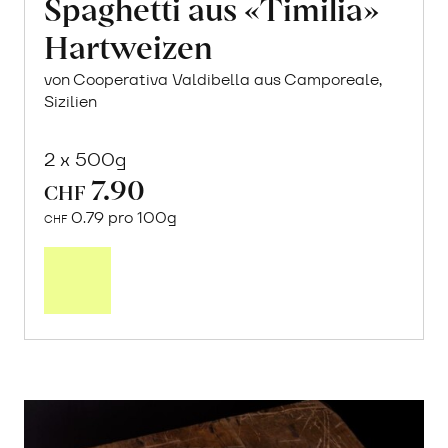
Spaghetti aus «Timilia»
Hartweizen
von Cooperativa Valdibella aus Camporeale,
Sizilien
2 x 500g
7.90
CHF
0.79 pro 100g
CHF
In
den
Warenkorb