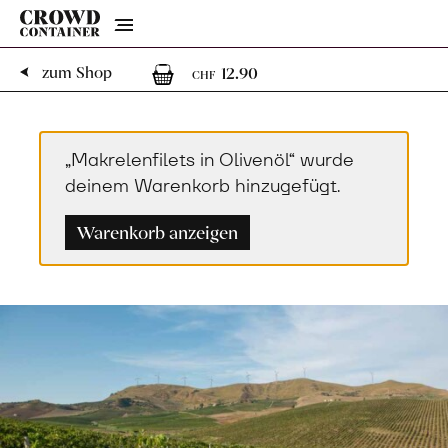
Menu
1
1 Artikel im Warenk
zum Shop
12.90
CHF
„Makrelenfilets in Olivenöl“ wurde
deinem Warenkorb hinzugefügt.
Warenkorb anzeigen