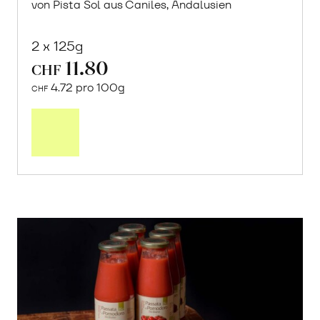
von Pista Sol aus Caniles, Andalusien
2 x 125g
11.80
CHF
4.72 pro 100g
CHF
In
den
Warenkorb