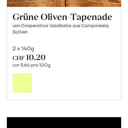
Grüne Oliven-Tapenade
von Cooperativa Valdibella aus Camporeale,
Sizilien
2 x 140g
10.20
CHF
3.64 pro 100g
CHF
In
den
Warenkorb