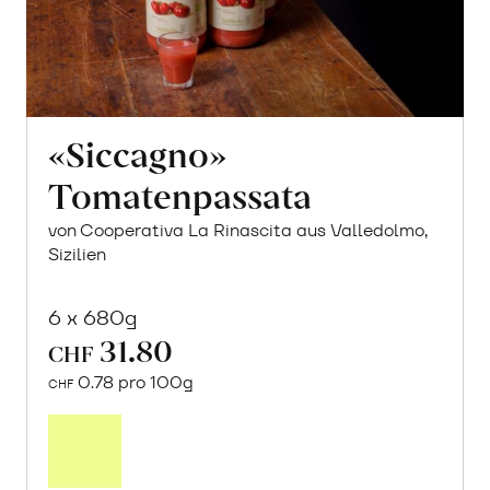
«Siccagno»
Tomatenpassata
von Cooperativa La Rinascita aus Valledolmo,
Sizilien
6 x 680g
31.80
CHF
0.78 pro 100g
CHF
In
den
Warenkorb