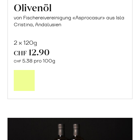
Olivenöl
von Fischereivereinigung «Asprocasur» aus Isla
Cristina, Andalusien
2 x 120g
12.90
CHF
5.38 pro 100g
CHF
In
den
Warenkorb