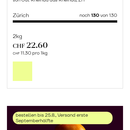
Zürich
noch
130
von 130
2kg
22.60
CHF
11.30 pro 1kg
CHF
Mehr
über
Trauben
«Solaris»
erfahren
bestellen bis 25.8., Versand erste
Septemberhälfte