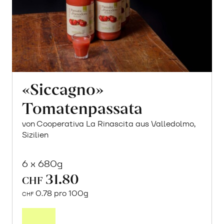
«Siccagno»
Tomatenpassata
von Cooperativa La Rinascita aus Valledolmo,
Sizilien
6 x 680g
31.80
CHF
0.78 pro 100g
CHF
In
den