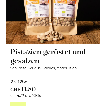
Pistazien geröstet und
gesalzen
von Pista Sol aus Caniles, Andalusien
2 x 125g
11.80
CHF
4.72 pro 100g
CHF
In
den