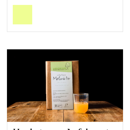
In
den
Warenkorb