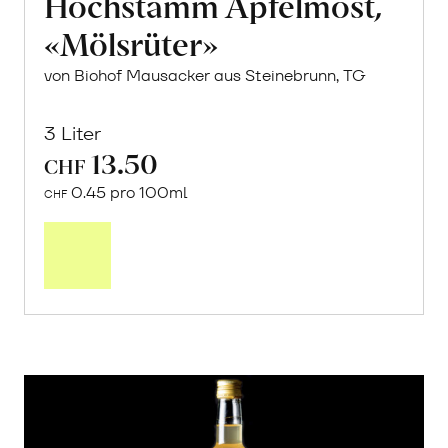
Hochstamm Apfelmost,
«Mölsrüter»
von Biohof Mausacker aus Steinebrunn, TG
3 Liter
13.50
CHF
0.45 pro 100ml
CHF
In
den
Warenkorb