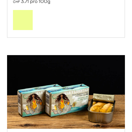
3.71 pro 100g
CHF
In
den
Warenkorb