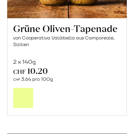
Grüne Oliven-Tapenade
von Cooperativa Valdibella aus Camporeale,
Sizilien
2 x 140g
10.20
CHF
3.64 pro 100g
CHF
In
den
Warenkorb