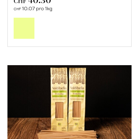
CHF
10.07 pro 1kg
CHF
Mehr
über
Saisonstart:
Frische
Post
Mango
«Osteen»
erfahren