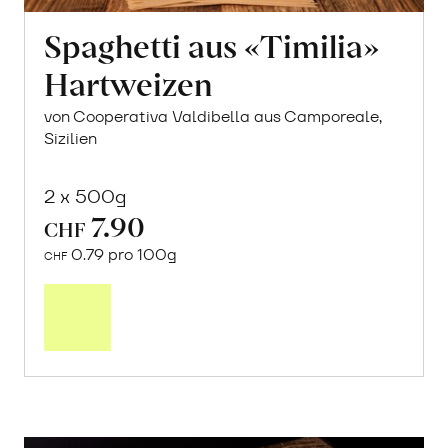
Spaghetti aus «Timilia»
Hartweizen
von Cooperativa Valdibella aus Camporeale,
Sizilien
2 x 500g
7.90
CHF
0.79 pro 100g
CHF
In
den
Warenkorb