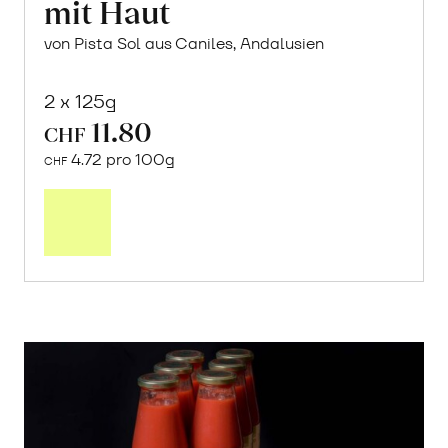
mit Haut
von Pista Sol aus Caniles, Andalusien
2 x 125g
11.80
CHF
4.72 pro 100g
CHF
In
den
Warenkorb