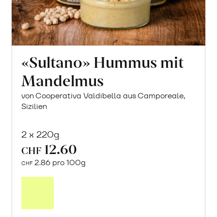
«Sultano» Hummus mit
Mandelmus
von Cooperativa Valdibella aus Camporeale,
Sizilien
2 x 220g
12.60
CHF
2.86 pro 100g
CHF
In
den
Warenkorb