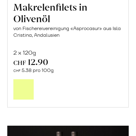
Makrelenfilets in
Olivenöl
von Fischereivereinigung «Asprocasur» aus Isla
Cristina, Andalusien
2 x 120g
12.90
CHF
5.38 pro 100g
CHF
In
den
Warenkorb